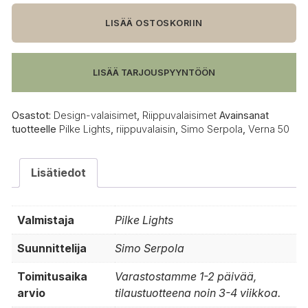
Verna
50
LISÄÄ OSTOSKORIIN
riippuvalaisin
määrä
LISÄÄ TARJOUSPYYNTÖÖN
Osastot:
Design-valaisimet
,
Riippuvalaisimet
Avainsanat
tuotteelle
Pilke Lights
,
riippuvalaisin
,
Simo Serpola
,
Verna 50
Lisätiedot
Valmistaja
Pilke Lights
Suunnittelija
Simo Serpola
Toimitusaika
Varastostamme 1-2 päivää,
arvio
tilaustuotteena noin 3-4 viikkoa.