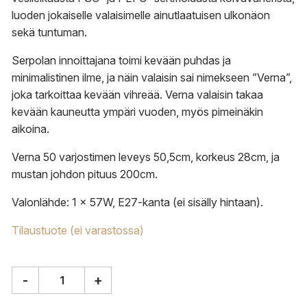
luoden jokaiselle valaisimelle ainutlaatuisen ulkonäon
sekä tuntuman.
Serpolan innoittajana toimi kevään puhdas ja
minimalistinen ilme, ja näin valaisin sai nimekseen ”Verna”,
joka tarkoittaa kevään vihreää. Verna valaisin takaa
kevään kauneutta ympäri vuoden, myös pimeinäkin
aikoina.
Verna 50 varjostimen leveys 50,5cm, korkeus 28cm, ja
mustan johdon pituus 200cm.
Valonlähde: 1 x 57W, E27-kanta (ei sisälly hintaan).
Tilaustuote (ei varastossa)
-
+
Pilke
Lights