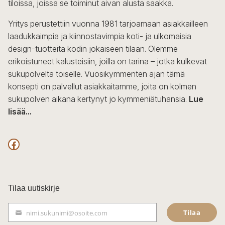
tiloissa, joissa se toiminut aivan alusta saakka.
Yritys perustettiin vuonna 1981 tarjoamaan asiakkailleen
laadukkaimpia ja kiinnostavimpia koti- ja ulkomaisia
design-tuotteita kodin jokaiseen tilaan. Olemme
erikoistuneet kalusteisiin, joilla on tarina – jotka kulkevat
sukupolvelta toiselle. Vuosikymmenten ajan tämä
konsepti on palvellut asiakkaitamme, joita on kolmen
sukupolven aikana kertynyt jo kymmeniätuhansia.
Lue
lisää...
F
a
c
Tilaa uutiskirje
e
Tilaa
nimi.sukunimi@osoite.com
b
S