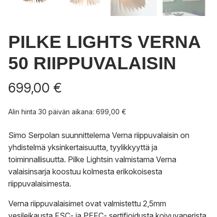
PILKE LIGHTS VERNA
50 RIIPPUVALAISIN
699,00
€
Alin hinta 30 päivän aikana:
699,00
€
Simo Serpolan suunnittelema Verna riippuvalaisin on
yhdistelmä yksinkertaisuutta, tyylikkyyttä ja
toiminnallisuutta. Pilke Lightsin valmistama Verna
valaisinsarja koostuu kolmesta erikokoisesta
riippuvalaisimesta.
Verna riippuvalaisimet ovat valmistettu 2,5mm
vesileikausta FSC- ja PEFC- sertifioidusta koivuvanerista,