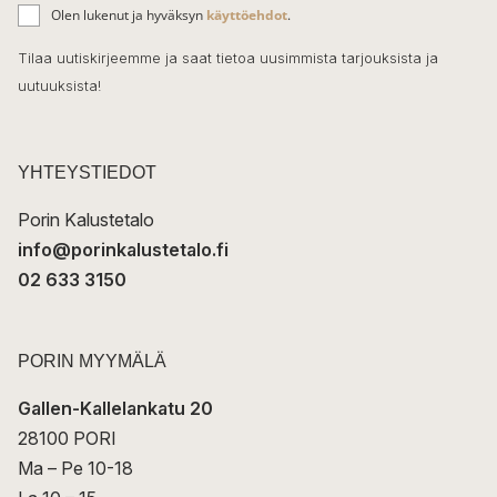
ä
o
Olen lukenut ja hyväksyn
käyttöehdot
.
h
k
o
Tilaa uutiskirjeemme ja saat tietoa uusimmista tarjouksista ja
ö
uutuuksista!
k
p
o
s
t
YHTEYSTIEDOT
i
Porin Kalustetalo
info@porinkalustetalo.fi
02 633 3150
PORIN MYYMÄLÄ
Gallen-Kallelankatu 20
28100 PORI
Ma – Pe 10-18