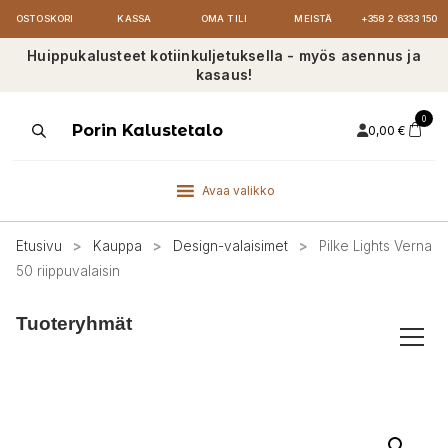
OSTOSKORI
KASSA
OMA TILI
MEISTÄ
+358 2 6333 150
Huippukalusteet kotiinkuljetuksella - myös asennus ja
kasaus!
0
Products
Porin Kalustetalo
0,00
€
search
Avaa valikko
Etusivu
>
Kauppa
>
Design-valaisimet
>
Pilke Lights Verna
50 riippuvalaisin
Tuoteryhmät