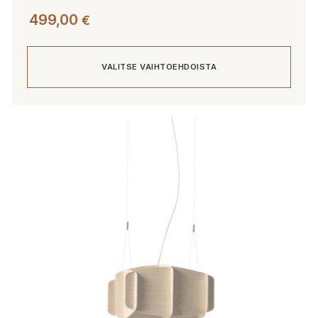
499,00
€
VALITSE VAIHTOEHDOISTA
Tällä
tuotteella
on
useampi
muunnelma.
Voit
tehdä
valinnat
tuotteen
sivulla.