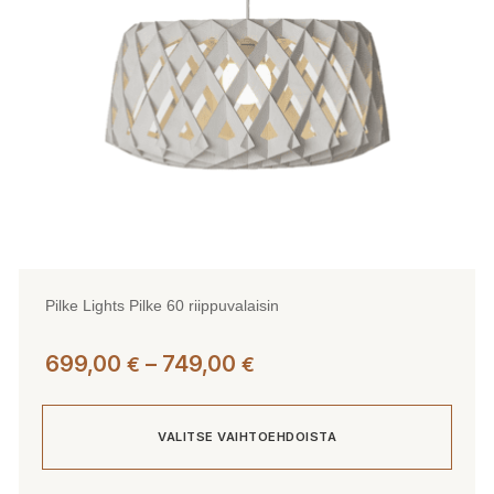
tuotteen
sivulla.
Pilke Lights Pilke 60 riippuvalaisin
Hintaluokka:
699,00
–
749,00
€
€
699,00 €
-
VALITSE VAIHTOEHDOISTA
749,00 €