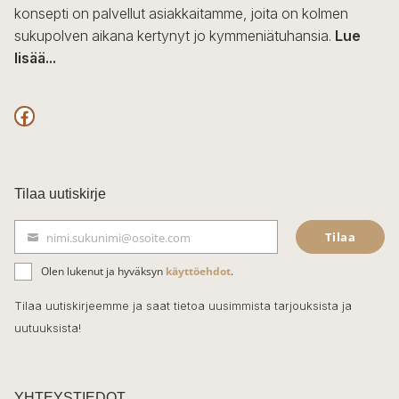
konsepti on palvellut asiakkaitamme, joita on kolmen
sukupolven aikana kertynyt jo kymmeniätuhansia.
Lue
lisää...
F
a
c
Tilaa uutiskirje
e
Tilaa
nimi.sukunimi@osoite.com
b
S
ä
o
Olen lukenut ja hyväksyn
käyttöehdot
.
h
k
o
Tilaa uutiskirjeemme ja saat tietoa uusimmista tarjouksista ja
ö
uutuuksista!
k
p
o
s
t
YHTEYSTIEDOT