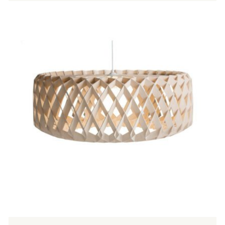
Tällä
tuotteella
on
useampi
muunnelma.
Voit
tehdä
valinnat
tuotteen
sivulla.