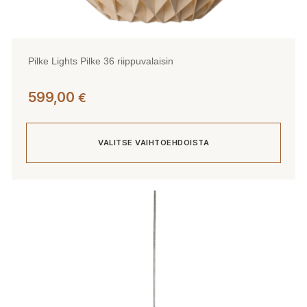
Pilke Lights Pilke 36 riippuvalaisin
599,00
€
VALITSE VAIHTOEHDOISTA
Tällä
tuotteella
on
useampi
muunnelma.
Voit
tehdä
valinnat