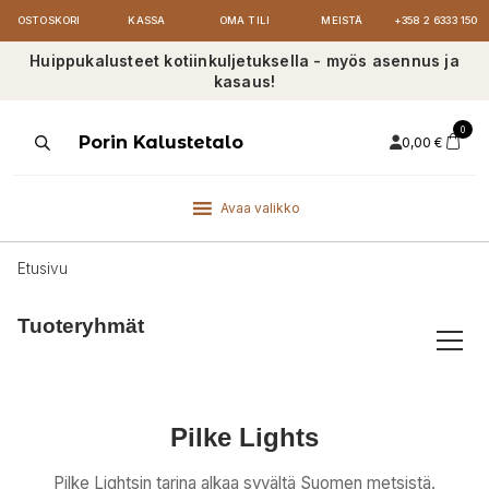
OSTOSKORI
KASSA
OMA TILI
MEISTÄ
+358 2 6333 150
Huippukalusteet kotiinkuljetuksella - myös asennus ja
kasaus!
0
Products
Porin Kalustetalo
0,00
€
search
Avaa valikko
Etusivu
Tuoteryhmät
Pilke Lights
Pilke Lightsin tarina alkaa syvältä Suomen metsistä.