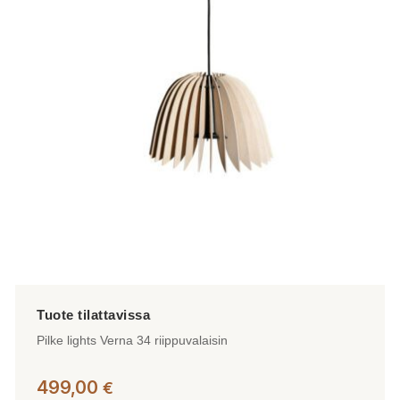
Voit
tehdä
valinnat
tuotteen
sivulla.
Pilke lights Verna 34 riippuvalaisin
499,00
€