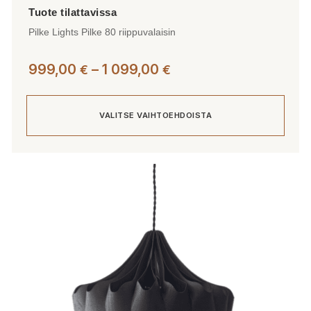
Pilke Lights Pilke 80 riippuvalaisin
Hintaluokka:
999,00
–
1 099,00
€
€
999,00 €
-
VALITSE VAIHTOEHDOISTA
1
099,00 €
Tällä
tuotteella
on
useampi
muunnelma.
Voit
tehdä
valinnat
tuotteen