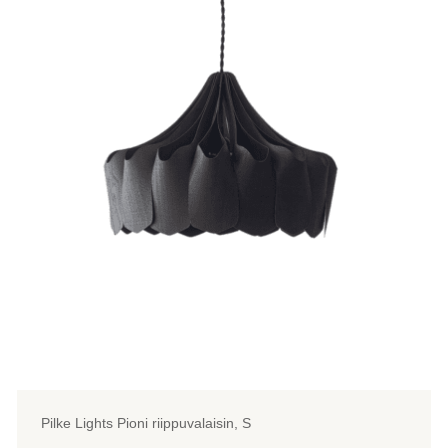
on
useampi
muunnelma.
Voit
tehdä
valinnat
tuotteen
sivulla.
Pilke Lights Pioni riippuvalaisin, S