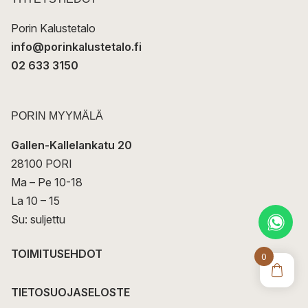
i
Porin Kalustetalo
info@porinkalustetalo.fi
02 633 3150
PORIN MYYMÄLÄ
Gallen-Kallelankatu 20
28100 PORI
Ma – Pe 10-18
La 10 – 15
Su: suljettu
TOIMITUSEHDOT
0
TIETOSUOJASELOSTE