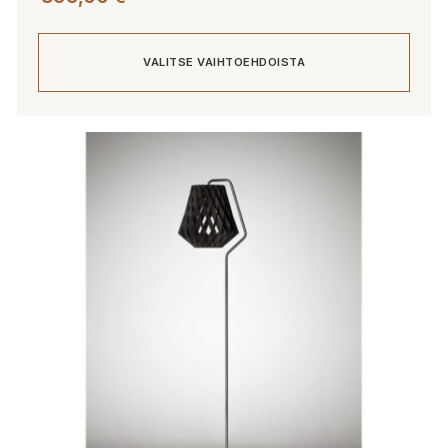
VALITSE VAIHTOEHDOISTA
Tällä
tuotteella
on
useampi
muunnelma.
Voit
tehdä
valinnat
tuotteen
sivulla.