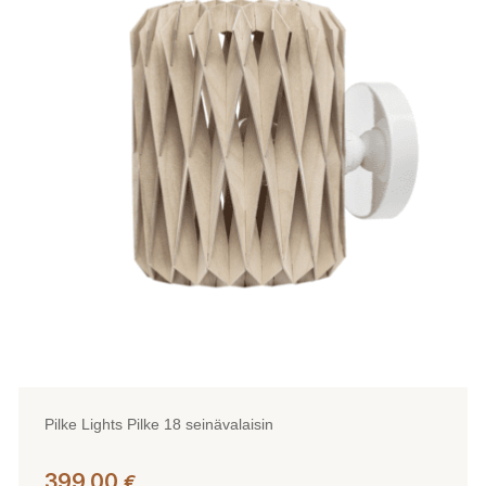
useampi
muunnelma.
Voit
tehdä
valinnat
tuotteen
sivulla.
Pilke Lights Pilke 18 seinävalaisin
399,00
€