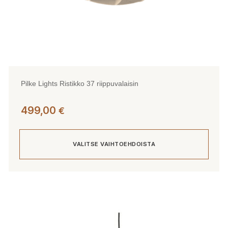
Pilke Lights Ristikko 37 riippuvalaisin
499,00
€
VALITSE VAIHTOEHDOISTA
Tällä
tuotteella
on
useampi
muunnelma.