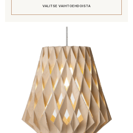
VALITSE VAIHTOEHDOISTA
Tällä
tuotteella
on
useampi
muunnelma.
Voit
tehdä
valinnat
tuotteen
sivulla.