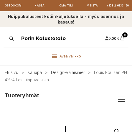
OSTOSKORI
KASSA
OMA TILI
MEISTÄ
+358 2 6333 150
Huippukalusteet kotiinkuljetuksella - myös asennus ja
kasaus!
0
Products
Porin Kalustetalo
0,00
€
search
Avaa valikko
Etusivu
>
Kauppa
>
Design-valaisimet
>
Louis Poulsen PH
4½-4 Lasi riippuvalaisin
Tuoteryhmät