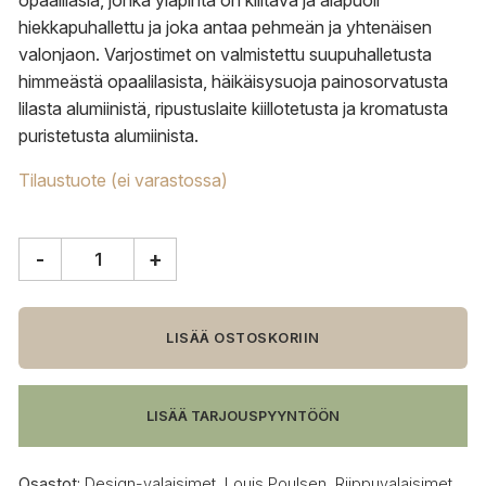
opaalilasia, jonka yläpinta on kiiltävä ja alapuoli
hiekkapuhallettu ja joka antaa pehmeän ja yhtenäisen
valonjaon. Varjostimet on valmistettu suupuhalletusta
himmeästä opaalilasista, häikäisysuoja painosorvatusta
lilasta alumiinistä, ripustuslaite kiillotetusta ja kromatusta
puristetusta alumiinista.
Tilaustuote (ei varastossa)
-
+
Louis
Poulsen
PH
4½-4
LISÄÄ OSTOSKORIIN
Lasi
riippuvalaisin
määrä
LISÄÄ TARJOUSPYYNTÖÖN
Osastot:
Design-valaisimet
,
Louis Poulsen
,
Riippuvalaisimet