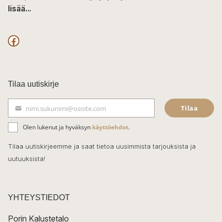
lisää...
F
a
c
Tilaa uutiskirje
e
Tilaa
nimi.sukunimi@osoite.com
b
S
ä
o
Olen lukenut ja hyväksyn
käyttöehdot
.
h
k
o
Tilaa uutiskirjeemme ja saat tietoa uusimmista tarjouksista ja
ö
uutuuksista!
k
p
o
s
t
YHTEYSTIEDOT
i
Porin Kalustetalo