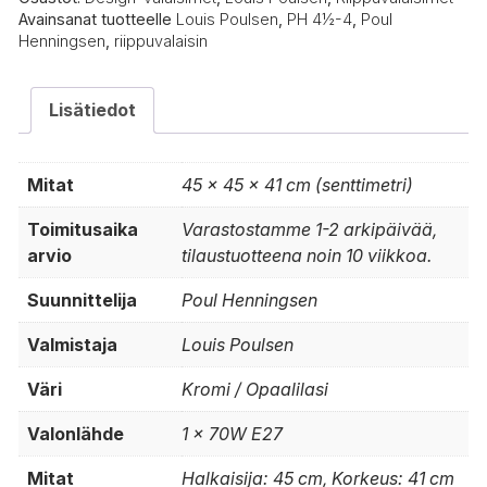
Avainsanat tuotteelle
Louis Poulsen
,
PH 4½-4
,
Poul
Henningsen
,
riippuvalaisin
Lisätiedot
Mitat
45 × 45 × 41 cm (senttimetri)
Toimitusaika
Varastostamme 1-2 arkipäivää,
arvio
tilaustuotteena noin 10 viikkoa.
Suunnittelija
Poul Henningsen
Valmistaja
Louis Poulsen
Väri
Kromi / Opaalilasi
Valonlähde
1 x 70W E27
Mitat
Halkaisija: 45 cm, Korkeus: 41 cm