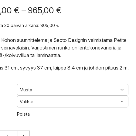
Hintaluokka:
,00
€
–
965,00
€
805,00 €
-
nta 30 päivän aikana:
805,00
€
965,00 €
Kohon suunnittelema ja Secto Designin valmistama Petite
seinävalaisin. Varjostimen runko on lentokonevaneria ja
-/koivuviilua tai laminaattia.
s 31 cm, syvyys 37 cm, laippa 8,4 cm ja johdon pituus 2 m.
Poista