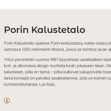
Porin Kalustetalo
Porin Kalustetalo sijaitsee Porin keskustassa, katse-etäisyyd
samoissa 1200 neliömetrin tiloissa, joissa se toiminut aivan a
Yritys perustettiin vuonna 1981 tarjoamaan asiakkailleen laa
koti- ja ulkomaisia design-tuotteita kodin jokaiseen tilaan. 
kalusteisiin, joilla on tarina – jotka kulkevat sukupolvelta to
tämä konsepti on palvellut asiakkaitamme, joita on kolmen s
kymmeniätuhansia.
Lue lisää...
Facebook