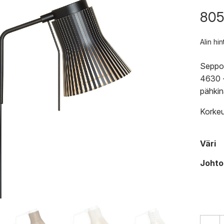
805
Alin hi
Seppo 
4630 -
pähkinä
Korkeu
Väri
Johto