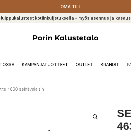
A
OMA TILI
Huippukalusteet kotiinkuljetuksella - myös asennus ja kasaus
Porin Kalustetalo
TOSSA
KAMPANJATUOTTEET
OUTLET
BRÄNDIT
P
ite 4630 seinävalaisin
SE
46