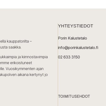
YHTEYSTIEDOT
Porin Kalustetalo
ellä kauppatorilta –
lusta saakka.
info@porinkalustetalo.fi
dukkaimpia ja kiinnostavimpia
02 633 3150
Olemme erikoistuneet
iselle. Vuosikymmenten ajan
ukupolven aikana kertynyt jo
TOIMITUSEHDOT