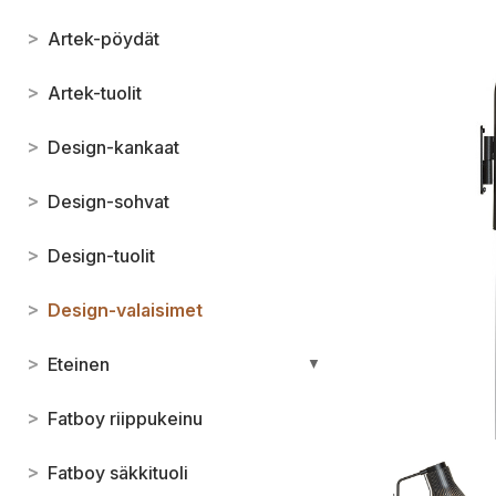
>
Artek-pöydät
>
Artek-tuolit
>
Design-kankaat
>
Design-sohvat
>
Design-tuolit
>
Design-valaisimet
>
Eteinen
▼
>
Fatboy riippukeinu
>
Fatboy säkkituoli