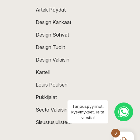
Artek Pöydät
Design Kankaat
Design Sohvat
Design Tuolit
Design Valaisin
Kartell
Louis Poulsen
Pukkijalat
Tarjouspyynnöt,
Secto Valaisin
kysymykset, laita
viestiä!
Sisustusjulisteet
0