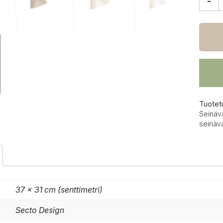
-
Secto
Desig
Petite
4630
seinäv
määrä
Tuotet
Seinäv
seinäva
37 × 31 cm (senttimetri)
Secto Design