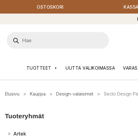
OSTOSKORI
KASS
Products
search
TUOTTEET
UUTTA VALIKOIMASSA
VARAS
Etusivu
>
Kauppa
>
Design-valaisimet
>
Secto Design Pet
Tuoteryhmät
>
Artek