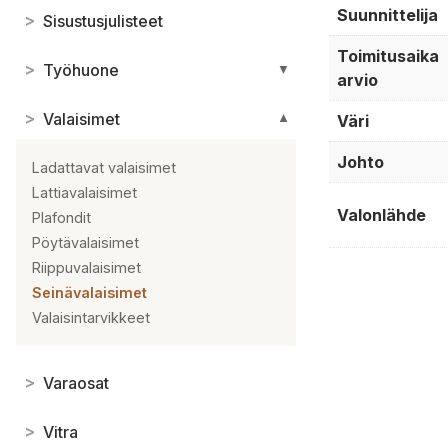
Suunnittelija
>
Sisustusjulisteet
Toimitusaika
>
Työhuone
▼
arvio
>
Valaisimet
Väri
▼
Johto
Ladattavat valaisimet
Lattiavalaisimet
Valonlähde
Plafondit
Pöytävalaisimet
Riippuvalaisimet
Seinävalaisimet
Valaisintarvikkeet
>
Varaosat
>
Vitra