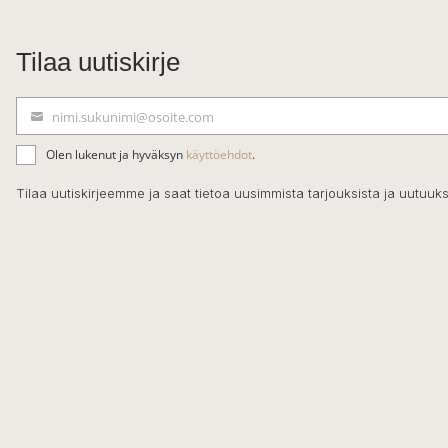
Tilaa uutiskirje
nimi.sukunimi@osoite.com
S
ä
Olen lukenut ja hyväksyn
käyttöehdot
.
h
k
Tilaa uutiskirjeemme ja saat tietoa uusimmista tarjouksista ja uutuuks
ö
p
o
s
t
i