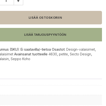
+
n
LISÄÄ OSTOSKORIIN
alaisin
LISÄÄ TARJOUSPYYNTÖÖN
unnus (SKU):
Ei saatavilla/-tietoa
Osastot:
Design-valaisimet
,
alaisimet
Avainsanat tuotteelle
4630
,
petite
,
Secto Design
,
laisin
,
Seppo Koho