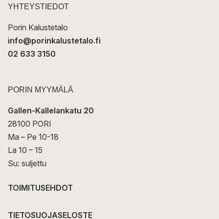
t
YHTEYSTIEDOT
i
Porin Kalustetalo
info@porinkalustetalo.fi
02 633 3150
PORIN MYYMÄLÄ
Gallen-Kallelankatu 20
28100 PORI
Ma – Pe 10-18
La 10 – 15
Su: suljettu
TOIMITUSEHDOT
TIETOSUOJASELOSTE