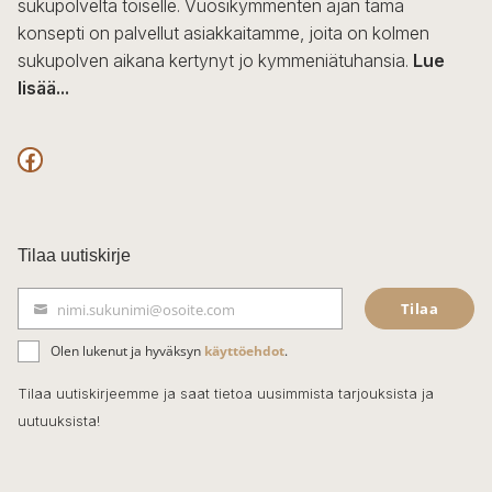
sukupolvelta toiselle. Vuosikymmenten ajan tämä
konsepti on palvellut asiakkaitamme, joita on kolmen
sukupolven aikana kertynyt jo kymmeniätuhansia.
Lue
lisää...
F
a
c
Tilaa uutiskirje
e
Tilaa
nimi.sukunimi@osoite.com
b
S
ä
o
Olen lukenut ja hyväksyn
käyttöehdot
.
h
k
o
Tilaa uutiskirjeemme ja saat tietoa uusimmista tarjouksista ja
ö
uutuuksista!
k
p
o
s