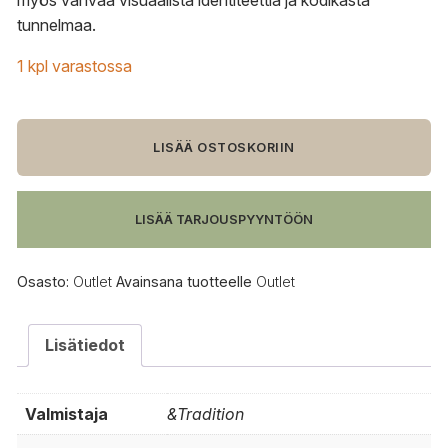
myös vahvaa visuaalista identiteettiä ja kodikasta
tunnelmaa.
1 kpl varastossa
OUTLET
PLUS
LISÄÄ OSTOSKORIIN
&Tradition
Elefy
JH36
LISÄÄ TARJOUSPYYNTÖÖN
työtuoli
määrä
Osasto:
Outlet
Avainsana tuotteelle
Outlet
Lisätiedot
Valmistaja
&Tradition