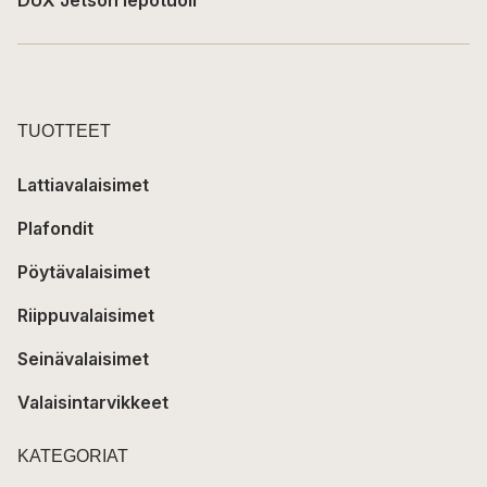
DUX Jetson lepotuoli
TUOTTEET
Lattiavalaisimet
Plafondit
Pöytävalaisimet
Riippuvalaisimet
Seinävalaisimet
Valaisintarvikkeet
KATEGORIAT