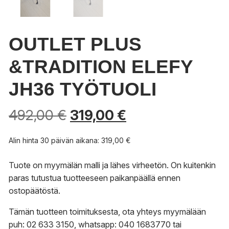
OUTLET PLUS
&TRADITION ELEFY
JH36 TYÖTUOLI
Alkuperäinen
Nykyinen
492,00
€
319,00
€
hinta
hinta
oli:
on:
Alin hinta 30 päivän aikana:
319,00
€
492,00 €.
319,00 €.
Tuote on myymälän malli ja lähes virheetön. On kuitenkin
paras tutustua tuotteeseen paikanpäällä ennen
ostopäätöstä.
Tämän tuotteen toimituksesta, ota yhteys myymälään
puh: 02 633 3150, whatsapp: 040 1683770 tai