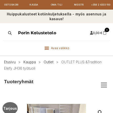
OSTOSKORI
KASSA
OMA TILI
MEISTÄ
+358 2 6333 150
Huippukalusteet kotiinkuljetuksella - myös asennus ja
kasaus!
0
Products
Porin Kalustetalo
0,00
€
search
Avaa valikko
Etusivu
>
Kauppa
>
Outlet
>
OUTLET PLUS &Tradition
Elefy JH36 työtuoli
Tuoteryhmät
Tarjous