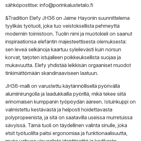
sähköpostitse: info@porinkalustetalo.fi
&Tradition Elefy JH36 on Jaime Hayonin suunnittelema
tyylikäs työtuoli, joka tuo veistoksellista pehmeyttä
moderniin toimistoon. Tuolin nimi ja muotokieli on saanut
inspiraationsa elefantin majesteettisesta olemuksesta:
sen leveä selkänoja kaartuu syleilevästi kuin norsun
korvat, tarjoten istujalleen poikkeuksellista suojaa ja
mukavuutta. Elefy yhdistää leikkisän orgaaniset muodot
tinkimättömään skandinaaviseen laatuun.
JH36-malli on varustettu käytännöllisellä pyörivällä
alumiinirungolla ja laadukkailla pyörillä, mikä tekee siitä
erinomaisen kumppanin työpöydän ääreen. Istuinkuppi on
valmistettu kestävästä ja helposti hoidettavasta
polypropeenista, ja sitä on saatavilla useissa murretuissa
sävyissä. Tämä tuoli on täydellinen valinta sinulle, joka
etsit työtuolilta paitsi ergonomiaa ja funktionaalisuutta,