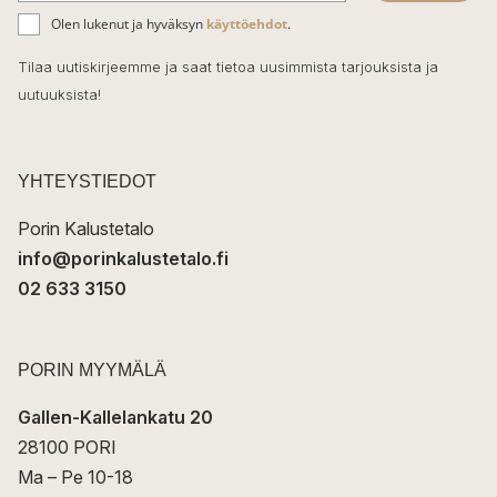
ä
o
Olen lukenut ja hyväksyn
käyttöehdot
.
h
k
o
Tilaa uutiskirjeemme ja saat tietoa uusimmista tarjouksista ja
ö
uutuuksista!
k
p
o
s
t
YHTEYSTIEDOT
i
Porin Kalustetalo
info@porinkalustetalo.fi
02 633 3150
PORIN MYYMÄLÄ
Gallen-Kallelankatu 20
28100 PORI
Ma – Pe 10-18