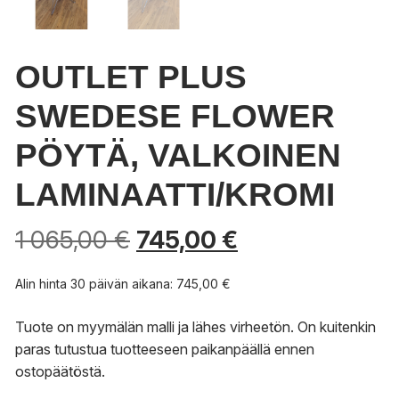
OUTLET PLUS
SWEDESE FLOWER
PÖYTÄ, VALKOINEN
LAMINAATTI/KROMI
Alkuperäinen
Nykyinen
1 065,00
€
745,00
€
hinta
hinta
oli:
on:
Alin hinta 30 päivän aikana:
745,00
€
1
745,00 €.
065,00 €.
Tuote on myymälän malli ja lähes virheetön. On kuitenkin
paras tutustua tuotteeseen paikanpäällä ennen
ostopäätöstä.