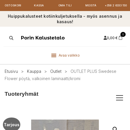
OSTOSKORI
KASSA
OMA TILI
MEISTÄ
+358 2 6333 150
Huippukalusteet kotiinkuljetuksella - myös asennus ja
kasaus!
0
Products
Porin Kalustetalo
0,00
€
search
Avaa valikko
Etusivu
>
Kauppa
>
Outlet
>
OUTLET PLUS Swedese
Flower pöytä, valkoinen laminaatti/kromi
Tuoteryhmät
Tarjous