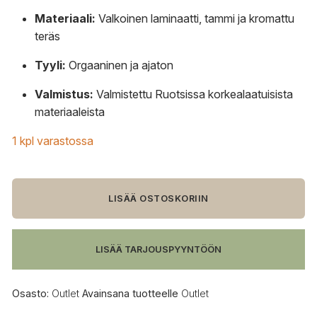
Materiaali:
Valkoinen laminaatti, tammi ja kromattu
teräs
Tyyli:
Orgaaninen ja ajaton
Valmistus:
Valmistettu Ruotsissa korkealaatuisista
materiaaleista
1 kpl varastossa
OUTLET
PLUS
LISÄÄ OSTOSKORIIN
Swedese
Flower
pöytä,
LISÄÄ TARJOUSPYYNTÖÖN
valkoinen
laminaatti/kromi
määrä
Osasto:
Outlet
Avainsana tuotteelle
Outlet