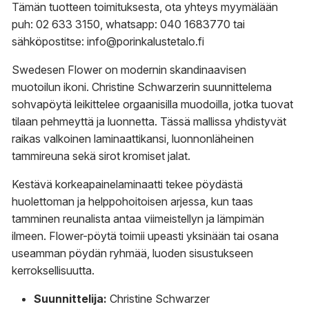
Tämän tuotteen toimituksesta, ota yhteys myymälään
puh: 02 633 3150, whatsapp: 040 1683770 tai
sähköpostitse: info@porinkalustetalo.fi
Swedesen Flower on modernin skandinaavisen
muotoilun ikoni. Christine Schwarzerin suunnittelema
sohvapöytä leikittelee orgaanisilla muodoilla, jotka tuovat
tilaan pehmeyttä ja luonnetta. Tässä mallissa yhdistyvät
raikas valkoinen laminaattikansi, luonnonläheinen
tammireuna sekä sirot kromiset jalat.
Kestävä korkeapainelaminaatti tekee pöydästä
huolettoman ja helppohoitoisen arjessa, kun taas
tamminen reunalista antaa viimeistellyn ja lämpimän
ilmeen. Flower-pöytä toimii upeasti yksinään tai osana
useamman pöydän ryhmää, luoden sisustukseen
kerroksellisuutta.
Suunnittelija:
Christine Schwarzer