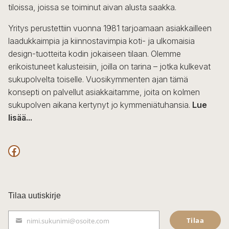
tiloissa, joissa se toiminut aivan alusta saakka.
Yritys perustettiin vuonna 1981 tarjoamaan asiakkailleen
laadukkaimpia ja kiinnostavimpia koti- ja ulkomaisia
design-tuotteita kodin jokaiseen tilaan. Olemme
erikoistuneet kalusteisiin, joilla on tarina – jotka kulkevat
sukupolvelta toiselle. Vuosikymmenten ajan tämä
konsepti on palvellut asiakkaitamme, joita on kolmen
sukupolven aikana kertynyt jo kymmeniätuhansia.
Lue
lisää...
F
a
c
Tilaa uutiskirje
e
Tilaa
nimi.sukunimi@osoite.com
b
S