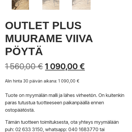
OUTLET PLUS
MUURAME VIIVA
PÖYTÄ
Alkuperäinen
Nykyinen
1 560,00
€
1 090,00
€
hinta
hinta
oli:
on:
Alin hinta 30 päivän aikana:
1 090,00
€
1
1
560,00 €.
090,00 €.
Tuote on myymälän malli ja lähes virheetön. On kuitenkin
paras tutustua tuotteeseen paikanpäällä ennen
ostopäätöstä.
Tämän tuotteen toimituksesta, ota yhteys myymälään
puh: 02 633 3150, whatsapp: 040 1683770 tai