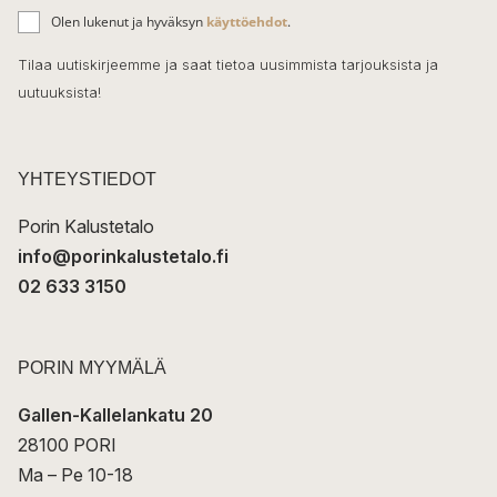
ä
o
Olen lukenut ja hyväksyn
käyttöehdot
.
h
k
o
Tilaa uutiskirjeemme ja saat tietoa uusimmista tarjouksista ja
ö
uutuuksista!
k
p
o
s
t
YHTEYSTIEDOT
i
Porin Kalustetalo
info@porinkalustetalo.fi
02 633 3150
PORIN MYYMÄLÄ
Gallen-Kallelankatu 20
28100 PORI
Ma – Pe 10-18