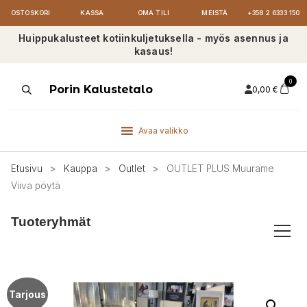
OSTOSKORI
KASSA
OMA TILI
MEISTÄ
+358 2 6333 150
Huippukalusteet kotiinkuljetuksella - myös asennus ja
kasaus!
0
Products
Porin Kalustetalo
0,00
€
search
Avaa valikko
Etusivu
>
Kauppa
>
Outlet
>
OUTLET PLUS Muurame
Viiva pöytä
Tuoteryhmät
Tarjous