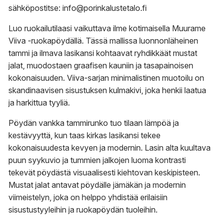
sähköpostitse: info@porinkalustetalo.fi
Luo ruokailutilaasi vaikuttava ilme kotimaisella Muurame
Viiva -ruokapöydällä. Tässä mallissa luonnonläheinen
tammi ja ilmava lasikansi kohtaavat ryhdikkäät mustat
jalat, muodostaen graafisen kauniin ja tasapainoisen
kokonaisuuden. Viiva-sarjan minimalistinen muotoilu on
skandinaavisen sisustuksen kulmakivi, joka henkii laatua
ja harkittua tyyliä.
Pöydän vankka tammirunko tuo tilaan lämpöä ja
kestävyyttä, kun taas kirkas lasikansi tekee
kokonaisuudesta kevyen ja modernin. Lasin alta kuultava
puun syykuvio ja tummien jalkojen luoma kontrasti
tekevät pöydästä visuaalisesti kiehtovan keskipisteen.
Mustat jalat antavat pöydälle jämäkän ja modernin
viimeistelyn, joka on helppo yhdistää erilaisiin
sisustustyyleihin ja ruokapöydän tuoleihin.