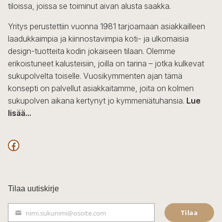
tiloissa, joissa se toiminut aivan alusta saakka.
Yritys perustettiin vuonna 1981 tarjoamaan asiakkailleen
laadukkaimpia ja kiinnostavimpia koti- ja ulkomaisia
design-tuotteita kodin jokaiseen tilaan. Olemme
erikoistuneet kalusteisiin, joilla on tarina – jotka kulkevat
sukupolvelta toiselle. Vuosikymmenten ajan tämä
konsepti on palvellut asiakkaitamme, joita on kolmen
sukupolven aikana kertynyt jo kymmeniätuhansia.
Lue
lisää...
F
a
c
Tilaa uutiskirje
e
Tilaa
nimi.sukunimi@osoite.com
b
S