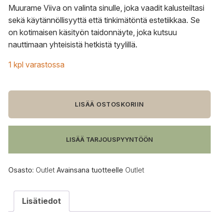
Muurame Viiva on valinta sinulle, joka vaadit kalusteiltasi
sekä käytännöllisyyttä että tinkimätöntä estetiikkaa. Se
on kotimaisen käsityön taidonnäyte, joka kutsuu
nauttimaan yhteisistä hetkistä tyylillä.
1 kpl varastossa
OUTLET
PLUS
LISÄÄ OSTOSKORIIN
Muurame
Viiva
pöytä
LISÄÄ TARJOUSPYYNTÖÖN
määrä
Osasto:
Outlet
Avainsana tuotteelle
Outlet
Lisätiedot