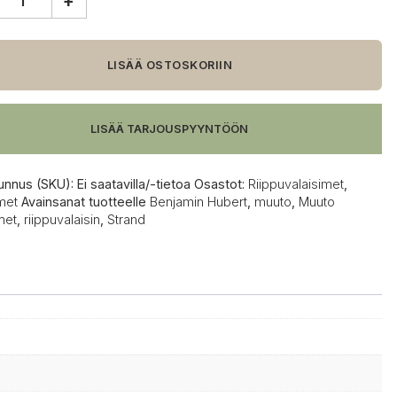
+
o
d
valaisin,
LISÄÄ OSTOSKORIIN
LISÄÄ TARJOUSPYYNTÖÖN
unnus (SKU):
Ei saatavilla/-tietoa
Osastot:
Riippuvalaisimet
,
met
Avainsanat tuotteelle
Benjamin Hubert
,
muuto
,
Muuto
met
,
riippuvalaisin
,
Strand