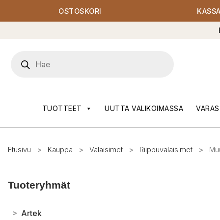
OSTOSKORI
KASS
Products
search
TUOTTEET
UUTTA VALIKOIMASSA
VARAS
Etusivu
>
Kauppa
>
Valaisimet
>
Riippuvalaisimet
>
Muu
Tuoteryhmät
>
Artek