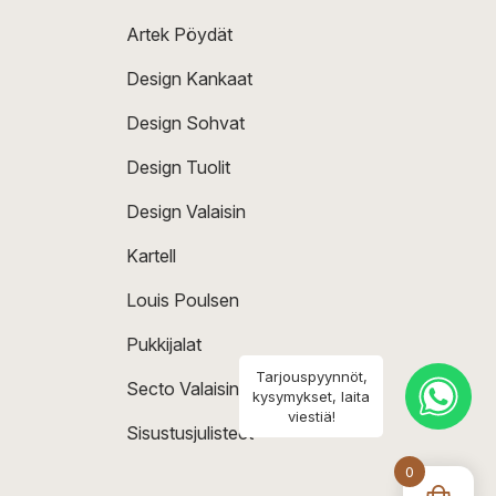
Artek Pöydät
Design Kankaat
Design Sohvat
Design Tuolit
Design Valaisin
Kartell
Louis Poulsen
Pukkijalat
Tarjouspyynnöt,
Secto Valaisin
kysymykset, laita
viestiä!
Sisustusjulisteet
0