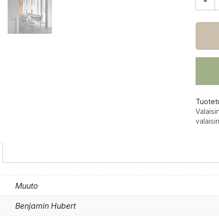
-
Muut
Stran
riippu
avoin
määrä
Tuotet
Valaisi
valaisi
Muuto
Benjamin Hubert