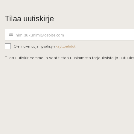
Tilaa uutiskirje
nimi.sukunimi@osoite.com
S
ä
Olen lukenut ja hyväksyn
käyttöehdot
.
h
k
Tilaa uutiskirjeemme ja saat tietoa uusimmista tarjouksista ja uutuuks
ö
p
o
s
t
i