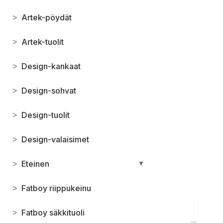
>
Artek-pöydät
>
Artek-tuolit
>
Design-kankaat
>
Design-sohvat
>
Design-tuolit
>
Design-valaisimet
>
Eteinen
▼
>
Fatboy riippukeinu
>
Fatboy säkkituoli