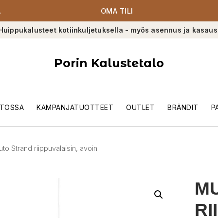
A
OMA TILI
Huippukalusteet kotiinkuljetuksella - myös asennus ja kasaus
Porin Kalustetalo
TOSSA
KAMPANJATUOTTEET
OUTLET
BRÄNDIT
P
to Strand riippuvalaisin, avoin
M
RI