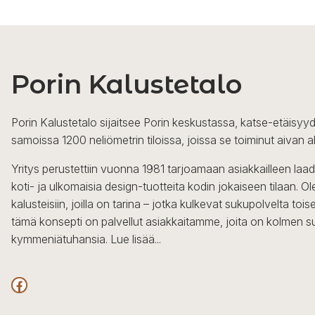
Porin Kalustetalo
Porin Kalustetalo sijaitsee Porin keskustassa, katse-etäisyyd
samoissa 1200 neliömetrin tiloissa, joissa se toiminut aivan a
Yritys perustettiin vuonna 1981 tarjoamaan asiakkailleen laa
koti- ja ulkomaisia design-tuotteita kodin jokaiseen tilaan. 
kalusteisiin, joilla on tarina – jotka kulkevat sukupolvelta to
tämä konsepti on palvellut asiakkaitamme, joita on kolmen s
kymmeniätuhansia.
Lue lisää...
Facebook