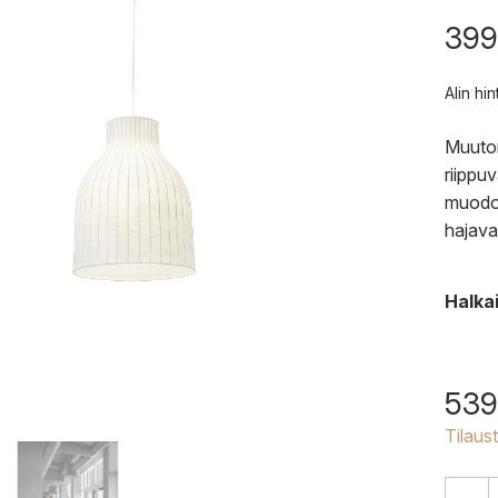
399
Alin hi
Muuton
riippuv
muodoi
hajava
Halkai
539
Tilaus