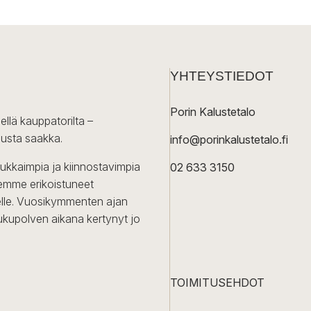
YHTEYSTIEDOT
Porin Kalustetalo
ellä kauppatorilta –
lusta saakka.
info@porinkalustetalo.fi
dukkaimpia ja kiinnostavimpia
02 633 3150
Olemme erikoistuneet
iselle. Vuosikymmenten ajan
ukupolven aikana kertynyt jo
TOIMITUSEHDOT