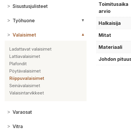
Toimitusaika
>
Sisustusjulisteet
arvio
>
Työhuone
▼
Halkaisija
>
Valaisimet
Mitat
▼
Materiaali
Ladattavat valaisimet
Lattiavalaisimet
Johdon pituu
Plafondit
Pöytävalaisimet
Riippuvalaisimet
Seinävalaisimet
Valaisintarvikkeet
>
Varaosat
>
Vitra