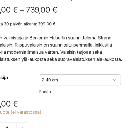
Hintaluokka:
,00
€
–
739,00
€
399,00 €
-
nta 30 päivän aikana:
399,00
€
739,00 €
 valmistaja ja Benjamin Hubertin suunnittelema Strand-
alaisin. Riippuvalaisin on suunniteltu pehmeillä, leikkisillä
lla modernia ilmaisua varten. Valaisin tarjoaa sekä
laistuksen ylä-aukosta sekä suoravalaistuksen ala-aukosta.
sija
Poista
,00
€
tuote (ei varastossa)