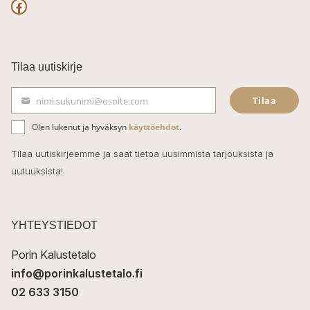
F
a
c
Tilaa uutiskirje
e
Tilaa
nimi.sukunimi@osoite.com
b
S
ä
o
Olen lukenut ja hyväksyn
käyttöehdot
.
h
k
o
Tilaa uutiskirjeemme ja saat tietoa uusimmista tarjouksista ja
ö
uutuuksista!
k
p
o
s
t
YHTEYSTIEDOT
i
Porin Kalustetalo
info@porinkalustetalo.fi
02 633 3150