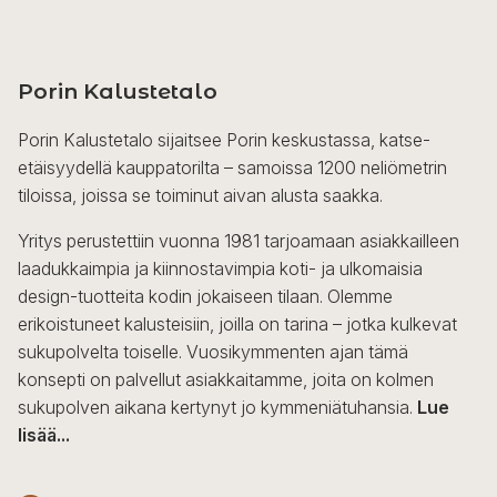
Porin Kalustetalo
Porin Kalustetalo sijaitsee Porin keskustassa, katse-
etäisyydellä kauppatorilta – samoissa 1200 neliömetrin
tiloissa, joissa se toiminut aivan alusta saakka.
Yritys perustettiin vuonna 1981 tarjoamaan asiakkailleen
laadukkaimpia ja kiinnostavimpia koti- ja ulkomaisia
design-tuotteita kodin jokaiseen tilaan. Olemme
erikoistuneet kalusteisiin, joilla on tarina – jotka kulkevat
sukupolvelta toiselle. Vuosikymmenten ajan tämä
konsepti on palvellut asiakkaitamme, joita on kolmen
sukupolven aikana kertynyt jo kymmeniätuhansia.
Lue
lisää...