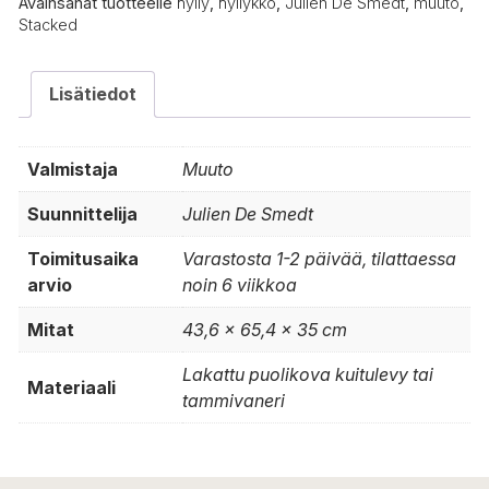
Avainsanat tuotteelle
hylly
,
hyllykkö
,
Julien De Smedt
,
muuto
,
Stacked
Lisätiedot
Valmistaja
Muuto
Suunnittelija
Julien De Smedt
Toimitusaika
Varastosta 1-2 päivää, tilattaessa
arvio
noin 6 viikkoa
Mitat
43,6 x 65,4 x 35 cm
Lakattu puolikova kuitulevy tai
Materiaali
tammivaneri