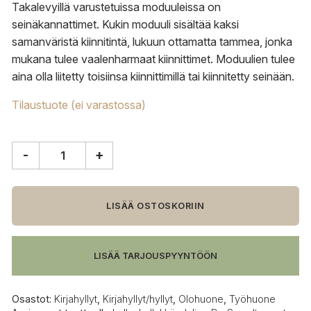
Takalevyillä varustetuissa moduuleissa on
seinäkannattimet. Kukin moduuli sisältää kaksi
samanväristä kiinnitintä, lukuun ottamatta tammea, jonka
mukana tulee vaalenharmaat kiinnittimet. Moduulien tulee
aina olla liitetty toisiinsa kiinnittimillä tai kiinnitetty seinään.
Tilaustuote (ei varastossa)
-
+
Muuto
Stacked
L
valkoinen
LISÄÄ OSTOSKORIIN
hylly
määrä
LISÄÄ TARJOUSPYYNTÖÖN
Osastot:
Kirjahyllyt
,
Kirjahyllyt/hyllyt
,
Olohuone
,
Työhuone