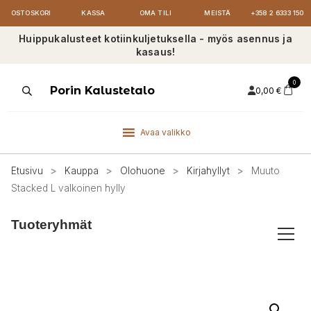
OSTOSKORI
KASSA
OMA TILI
MEISTÄ
+358 2 6333 150
Huippukalusteet kotiinkuljetuksella - myös asennus ja
kasaus!
0
Products
Porin Kalustetalo
0,00
€
search
Avaa valikko
Etusivu
>
Kauppa
>
Olohuone
>
Kirjahyllyt
>
Muuto
Stacked L valkoinen hylly
Tuoteryhmät