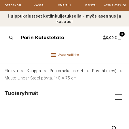
OSTOSKORI
KASSA
OMA TILI
MEISTÄ
+358 2 6333 150
Huippukalusteet kotiinkuljetuksella - myös asennus ja
kasaus!
0
Products
Porin Kalustetalo
0,00
€
search
Avaa valikko
Etusivu
>
Kauppa
>
Puutarhakalusteet
>
Pöydät (ulos)
>
Muuto Linear Steel pöytä, 140 x 75 cm
Tuoteryhmät