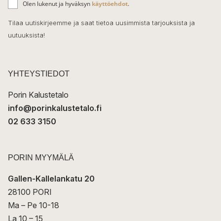
o
Olen lukenut ja hyväksyn
käyttöehdot
.
h
k
o
Tilaa uutiskirjeemme ja saat tietoa uusimmista tarjouksista ja
ö
uutuuksista!
k
p
o
s
t
YHTEYSTIEDOT
i
Porin Kalustetalo
info@porinkalustetalo.fi
02 633 3150
PORIN MYYMÄLÄ
Gallen-Kallelankatu 20
28100 PORI
Ma – Pe 10-18
La 10 – 15