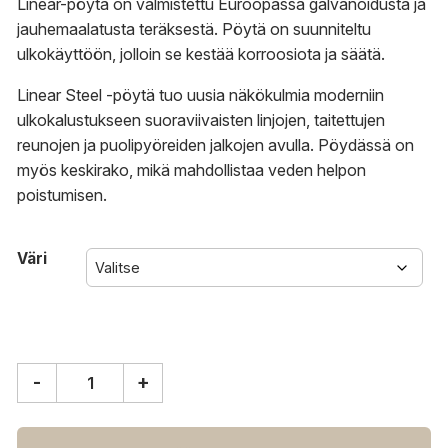
Linear-pöytä on valmistettu Euroopassa galvanoidusta ja
jauhemaalatusta teräksestä. Pöytä on suunniteltu
ulkokäyttöön, jolloin se kestää korroosiota ja säätä.
Linear Steel -pöytä tuo uusia näkökulmia moderniin
ulkokalustukseen suoraviivaisten linjojen, taitettujen
reunojen ja puolipyöreiden jalkojen avulla. Pöydässä on
myös keskirako, mikä mahdollistaa veden helpon
poistumisen.
Väri
-
+
Muuto
Linear
Steel