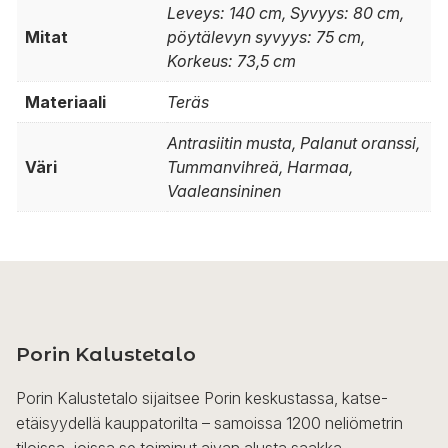
Leveys: 140 cm, Syvyys: 80 cm,
Mitat
pöytälevyn syvyys: 75 cm,
Korkeus: 73,5 cm
Materiaali
Teräs
Antrasiitin musta, Palanut oranssi,
Väri
Tummanvihreä, Harmaa,
Vaaleansininen
Porin Kalustetalo
Porin Kalustetalo sijaitsee Porin keskustassa, katse-
etäisyydellä kauppatorilta – samoissa 1200 neliömetrin
tiloissa, joissa se toiminut aivan alusta saakka.