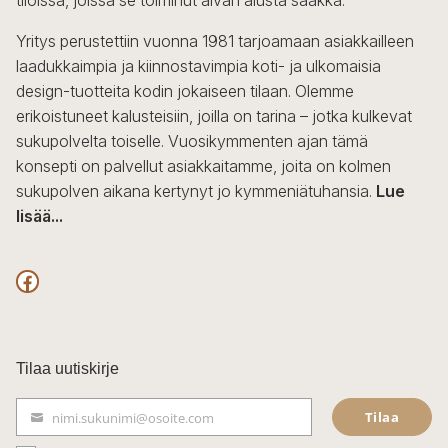
Yritys perustettiin vuonna 1981 tarjoamaan asiakkailleen
laadukkaimpia ja kiinnostavimpia koti- ja ulkomaisia
design-tuotteita kodin jokaiseen tilaan. Olemme
erikoistuneet kalusteisiin, joilla on tarina – jotka kulkevat
sukupolvelta toiselle. Vuosikymmenten ajan tämä
konsepti on palvellut asiakkaitamme, joita on kolmen
sukupolven aikana kertynyt jo kymmeniätuhansia.
Lue
lisää...
F
a
c
Tilaa uutiskirje
e
Tilaa
nimi.sukunimi@osoite.com
b
S
ä