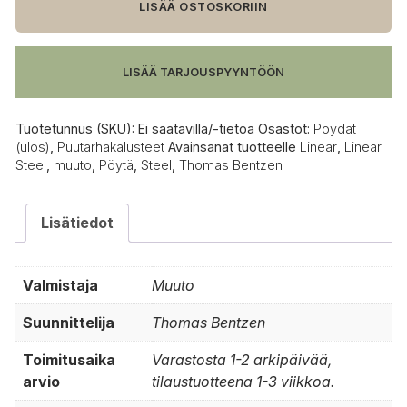
pöytä,
LISÄÄ OSTOSKORIIN
140
x
75
LISÄÄ TARJOUSPYYNTÖÖN
cm
määrä
Tuotetunnus (SKU):
Ei saatavilla/-tietoa
Osastot:
Pöydät
(ulos)
,
Puutarhakalusteet
Avainsanat tuotteelle
Linear
,
Linear
Steel
,
muuto
,
Pöytä
,
Steel
,
Thomas Bentzen
Lisätiedot
Valmistaja
Muuto
Suunnittelija
Thomas Bentzen
Toimitusaika
Varastosta 1-2 arkipäivää,
arvio
tilaustuotteena 1-3 viikkoa.