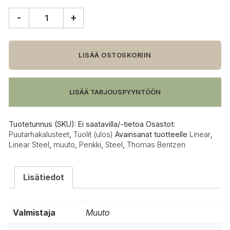
-
+
Muuto
Linear
Steel
penkki,
LISÄÄ OSTOSKORIIN
110
x
34
LISÄÄ TARJOUSPYYNTÖÖN
cm
määrä
Tuotetunnus (SKU):
Ei saatavilla/-tietoa
Osastot:
Puutarhakalusteet
,
Tuolit (ulos)
Avainsanat tuotteelle
Linear
,
Linear Steel
,
muuto
,
Penkki
,
Steel
,
Thomas Bentzen
Lisätiedot
Valmistaja
Muuto