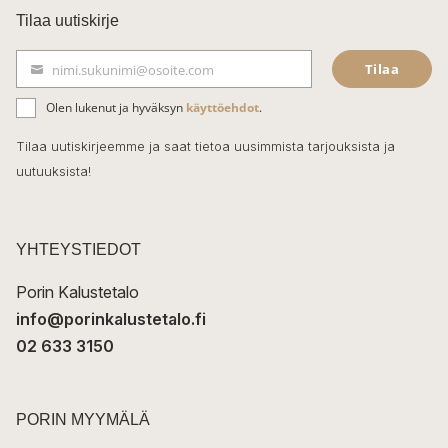
c
Tilaa uutiskirje
e
Tilaa
nimi.sukunimi@osoite.com
b
S
ä
o
Olen lukenut ja hyväksyn
käyttöehdot
.
h
k
o
Tilaa uutiskirjeemme ja saat tietoa uusimmista tarjouksista ja
ö
uutuuksista!
k
p
o
s
t
YHTEYSTIEDOT
i
Porin Kalustetalo
info@porinkalustetalo.fi
02 633 3150
PORIN MYYMÄLÄ