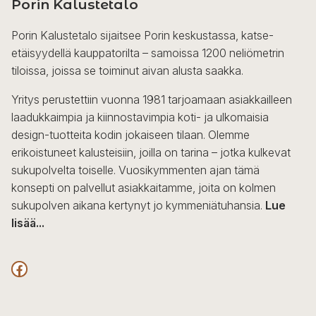
Porin Kalustetalo
Porin Kalustetalo sijaitsee Porin keskustassa, katse-
etäisyydellä kauppatorilta – samoissa 1200 neliömetrin
tiloissa, joissa se toiminut aivan alusta saakka.
Yritys perustettiin vuonna 1981 tarjoamaan asiakkailleen
laadukkaimpia ja kiinnostavimpia koti- ja ulkomaisia
design-tuotteita kodin jokaiseen tilaan. Olemme
erikoistuneet kalusteisiin, joilla on tarina – jotka kulkevat
sukupolvelta toiselle. Vuosikymmenten ajan tämä
konsepti on palvellut asiakkaitamme, joita on kolmen
sukupolven aikana kertynyt jo kymmeniätuhansia.
Lue
lisää...
F
a