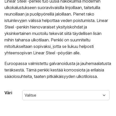
Linear Steel -penkki tuo uusia näkökulmia moderniin
ulkokalustukseen suoraviivaisilla linjoillaan, taitetuilla
reunoillaan ja puolipyöreillä jaloillaan. Pienet rako
istuinlevyjen välissä helpottaa veden poistumista. Linear
Steel -penkin hienovaraiset yksityiskohdat ja
yksinkertainen muotoilu tekevät siitä täydellisen lisän
mihin tahansa ulkotilaan. Penkki on suunniteltu
mitoitukseltaan sopivaksi, jotta se liukuu helposti
yhteensopivan Linear Steel -pöydän alle.
Euroopassa valmistettu galvanoidusta ja jauhemaalatusta
teräksestä. Tämä penkki kestää korroosiota ja erilaisia
sääolosuhteita, taaten pitkäikäisyyden ulkotiloissa.
Väri