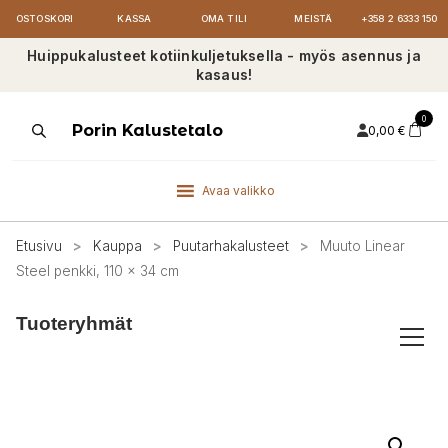
OSTOSKORI
KASSA
OMA TILI
MEISTÄ
+358 2 6333 150
Huippukalusteet kotiinkuljetuksella - myös asennus ja
kasaus!
0
Products
Porin Kalustetalo
0,00
€
search
Avaa valikko
Etusivu
>
Kauppa
>
Puutarhakalusteet
>
Muuto Linear
Steel penkki, 110 x 34 cm
Tuoteryhmät