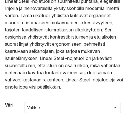
Linear Steel -nojatuoli on suunniteltu puhtailla, elegantilla
linjoilla ja hienovaraisilla yksityiskohdilla modernia ilmettä
varten. Tämä ulkotuoli yhdistää kutsuvat orgaaniset
muodot erinomaiseen mukavuuteen ja kestävyyteen,
tarjoten täydellisen istuinratkaisun ulkokäyttöön. Sen
designissa yhdistyvät kontrastit: istuimen ja etujalkojen
suorat linjat yhdistyvät ergonomiseen, pehmeästi
kaartuvaan selkänojaan, joka tarjoaa mukavan
istuinelämyksen. Linear Steel -nojatuoli on järkevästi
suunniteltu niin, että istuin on osa runkoa, mikä vähentää
materiaalin käyttöä tuotantovaiheessa ja luo samalla
vahvan, kestävän rakenteen. Linear Steel -nojatuoleja voi
pinota jopa viisi päällekkäin.
Väri