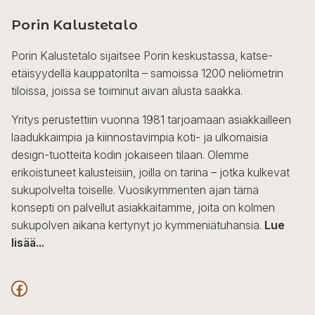
Porin Kalustetalo
Porin Kalustetalo sijaitsee Porin keskustassa, katse-
etäisyydellä kauppatorilta – samoissa 1200 neliömetrin
tiloissa, joissa se toiminut aivan alusta saakka.
Yritys perustettiin vuonna 1981 tarjoamaan asiakkailleen
laadukkaimpia ja kiinnostavimpia koti- ja ulkomaisia
design-tuotteita kodin jokaiseen tilaan. Olemme
erikoistuneet kalusteisiin, joilla on tarina – jotka kulkevat
sukupolvelta toiselle. Vuosikymmenten ajan tämä
konsepti on palvellut asiakkaitamme, joita on kolmen
sukupolven aikana kertynyt jo kymmeniätuhansia.
Lue
lisää...
F