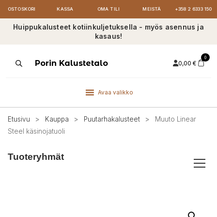
OSTOSKORI
KASSA
OMA TILI
MEISTÄ
+358 2 6333 150
Huippukalusteet kotiinkuljetuksella - myös asennus ja
kasaus!
0
Products
Porin Kalustetalo
0,00
€
search
Avaa valikko
Etusivu
>
Kauppa
>
Puutarhakalusteet
>
Muuto Linear
Steel käsinojatuoli
Tuoteryhmät