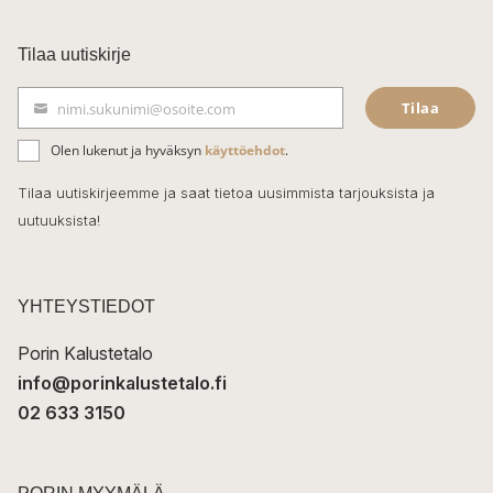
a
c
Tilaa uutiskirje
e
Tilaa
nimi.sukunimi@osoite.com
b
S
ä
o
Olen lukenut ja hyväksyn
käyttöehdot
.
h
k
o
Tilaa uutiskirjeemme ja saat tietoa uusimmista tarjouksista ja
ö
uutuuksista!
k
p
o
s
t
YHTEYSTIEDOT
i
Porin Kalustetalo
info@porinkalustetalo.fi
02 633 3150