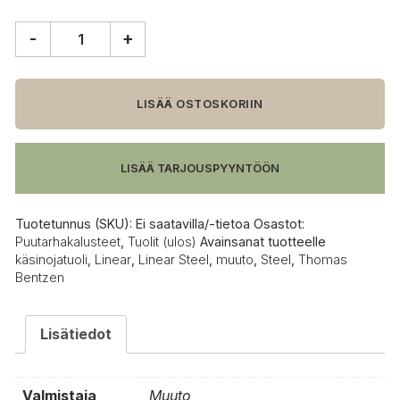
-
+
Muuto
Linear
Steel
käsinojatuoli
LISÄÄ OSTOSKORIIN
määrä
LISÄÄ TARJOUSPYYNTÖÖN
Tuotetunnus (SKU):
Ei saatavilla/-tietoa
Osastot:
Puutarhakalusteet
,
Tuolit (ulos)
Avainsanat tuotteelle
käsinojatuoli
,
Linear
,
Linear Steel
,
muuto
,
Steel
,
Thomas
Bentzen
Lisätiedot
Valmistaja
Muuto