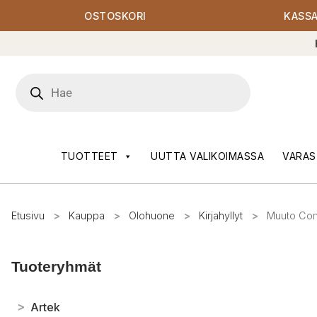
OSTOSKORI
KASS
Products
search
TUOTTEET
UUTTA VALIKOIMASSA
VARAS
Etusivu
>
Kauppa
>
Olohuone
>
Kirjahyllyt
>
Muuto Com
Tuoteryhmät
>
Artek