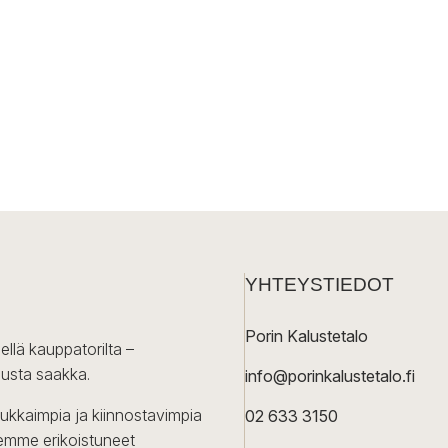
YHTEYSTIEDOT
Porin Kalustetalo
ellä kauppatorilta –
lusta saakka.
info@porinkalustetalo.fi
dukkaimpia ja kiinnostavimpia
02 633 3150
Olemme erikoistuneet