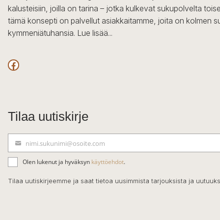
kalusteisiin, joilla on tarina – jotka kulkevat sukupolvelta to
tämä konsepti on palvellut asiakkaitamme, joita on kolmen s
kymmeniätuhansia.
Lue lisää...
Facebook
Tilaa uutiskirje
nimi.sukunimi@osoite.com
S
ä
Olen lukenut ja hyväksyn
käyttöehdot
.
h
k
Tilaa uutiskirjeemme ja saat tietoa uusimmista tarjouksista ja uutuuks
ö
p
o