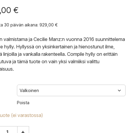
,00
€
nta 30 päivän aikana:
929,00
€
 valmistama ja Cecilie Manz:n vuonna 2016 suunnittelema
e hylly. Hyllyssä on yksinkertainen ja hienostunut ilme,
lä linjoilla ja vankalla rakenteella. Compile hylly on erittäin
tuva ja tämä tuote on vain yksi valmiiksi valittu
isuus.
Poista
tuote (ei varastossa)
+