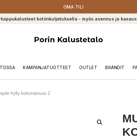
A
OMA TILI
Huippukalusteet kotiinkuljetuksella - myös asennus ja kasaus
Porin Kalustetalo
TOSSA
KAMPANJATUOTTEET
OUTLET
BRÄNDIT
P
pile hylly kokonaisuus 2
MU
KO