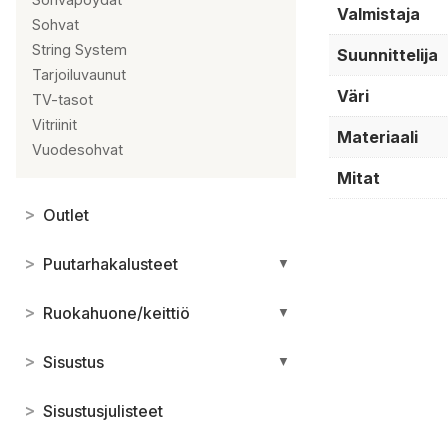
Valmistaja
Sohvat
String System
Suunnittelija
Tarjoiluvaunut
Väri
TV-tasot
Vitriinit
Materiaali
Vuodesohvat
Mitat
>
Outlet
>
Puutarhakalusteet
▼
>
Ruokahuone/keittiö
▼
>
Sisustus
▼
>
Sisustusjulisteet