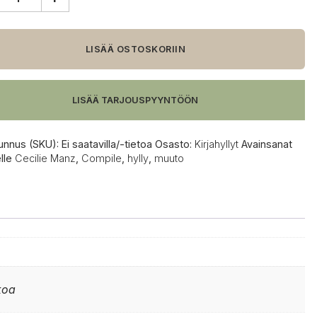
o
le
LISÄÄ OSTOSKORIIN
aisuus
LISÄÄ TARJOUSPYYNTÖÖN
unnus (SKU):
Ei saatavilla/-tietoa
Osasto:
Kirjahyllyt
Avainsanat
elle
Cecilie Manz
,
Compile
,
hylly
,
muuto
koa