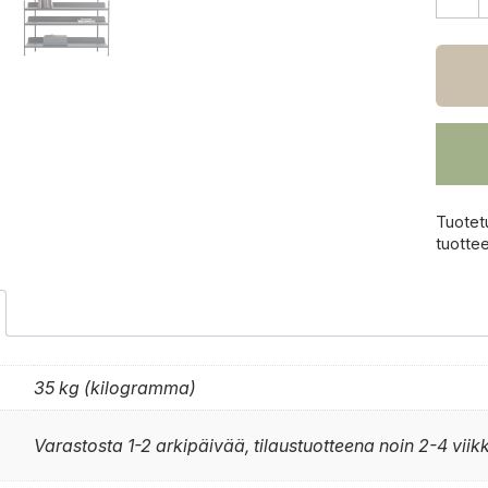
Muut
Compi
hylly
kokon
2
määrä
Tuotet
tuotte
35 kg (kilogramma)
Varastosta 1-2 arkipäivää, tilaustuotteena noin 2-4 viik