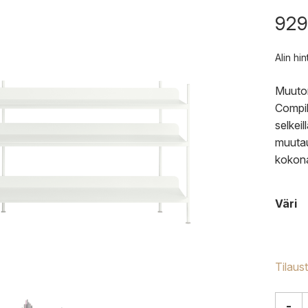
929
Alin hi
Muuton
Compil
selkeil
muutau
kokona
Väri
Tilaus
-