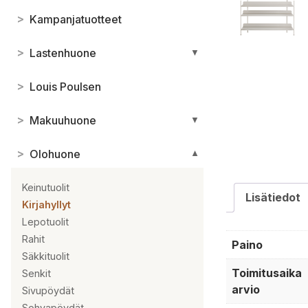
>
Kampanjatuotteet
>
Lastenhuone
▼
>
Louis Poulsen
>
Makuuhuone
▼
>
Olohuone
▼
Keinutuolit
Lisätiedot
Kirjahyllyt
Lepotuolit
Rahit
Paino
Säkkituolit
Toimitusaika
Senkit
arvio
Sivupöydät
Sohvapöydät