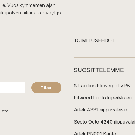
iselle. Vuosikymmenten ajan
ukupolven aikana kertynyt jo
TOIMITUSEHDOT
SUOSITTELEMME
&Tradition Flowerpot VP8
Tilaa
Fitwood Luoto kiipeilykaari
Artek A331 riippuvalaisin
ista!
Secto Octo 4240 riippuvalai
Artek PN001 Kanto