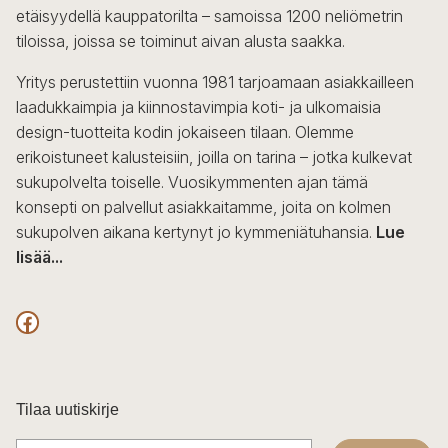
etäisyydellä kauppatorilta – samoissa 1200 neliömetrin
tiloissa, joissa se toiminut aivan alusta saakka.
Yritys perustettiin vuonna 1981 tarjoamaan asiakkailleen
laadukkaimpia ja kiinnostavimpia koti- ja ulkomaisia
design-tuotteita kodin jokaiseen tilaan. Olemme
erikoistuneet kalusteisiin, joilla on tarina – jotka kulkevat
sukupolvelta toiselle. Vuosikymmenten ajan tämä
konsepti on palvellut asiakkaitamme, joita on kolmen
sukupolven aikana kertynyt jo kymmeniätuhansia.
Lue
lisää...
F
a
c
Tilaa uutiskirje
e