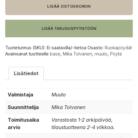
pyöreä
LISÄÄ OSTOSKORIIN
määrä
LISÄÄ TARJOUSPYYNTÖÖN
Tuotetunnus (SKU):
Ei saatavilla/-tietoa
Osasto:
Ruokapöydät
Avainsanat tuotteelle
base
,
Mika Tolvanen
,
muuto
,
Pöytä
Lisätiedot
Valmistaja
Muuto
Suunnittelija
Mika Tolvanen
Toimitusaika
Varastosta 1-2 arkipäivää,
arvio
tilaustuotteena 2-4 viikkoa.