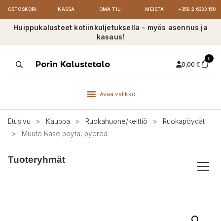
OSTOSKORI
KASSA
OMA TILI
MEISTÄ
+358 2 6333 150
Huippukalusteet kotiinkuljetuksella - myös asennus ja
kasaus!
0
Products
Porin Kalustetalo
0,00
€
search
Avaa valikko
Etusivu
>
Kauppa
>
Ruokahuone/keittiö
>
Ruokapöydät
>
Muuto Base pöytä, pyöreä
Tuoteryhmät