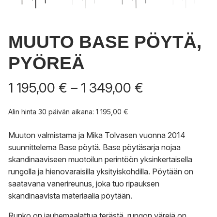
MUUTO BASE PÖYTÄ,
PYÖREÄ
Hintaluokka:
1 195,00
€
–
1 349,00
€
1
195,00 €
Alin hinta 30 päivän aikana:
1 195,00
€
-
1
Muuton valmistama ja Mika Tolvasen vuonna 2014
349,00 €
suunnittelema Base pöytä. Base pöytäsarja nojaa
skandinaaviseen muotoilun perintöön yksinkertaisella
rungolla ja hienovaraisilla yksityiskohdilla. Pöytään on
saatavana vanerireunus, joka tuo ripauksen
skandinaavista materiaalia pöytään.
Runko on jauhemaalattua terästä, rungon värejä on