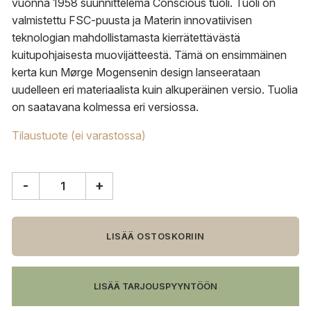
vuonna 1958 suunnittelema Conscious tuoli. Tuoli on
valmistettu FSC-puusta ja Materin innovatiivisen
teknologian mahdollistamasta kierrätettävästä
kuitupohjaisesta muovijätteestä. Tämä on ensimmäinen
kerta kun Mørge Mogensenin design lanseerataan
uudelleen eri materiaalista kuin alkuperäinen versio. Tuolia
on saatavana kolmessa eri versiossa.
Tilaustuote (ei varastossa)
-
+
Mater
Conscious
tuoli,
saippuoitu
LISÄÄ OSTOSKORIIN
tammi
määrä
LISÄÄ TARJOUSPYYNTÖÖN