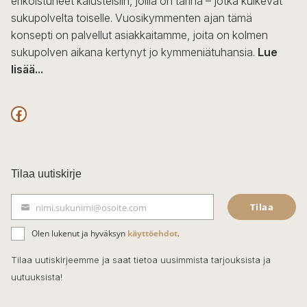
erikoistuneet kalusteisiin, joilla on tarina – jotka kulkevat
sukupolvelta toiselle. Vuosikymmenten ajan tämä
konsepti on palvellut asiakkaitamme, joita on kolmen
sukupolven aikana kertynyt jo kymmeniätuhansia.
Lue
lisää...
F
a
c
Tilaa uutiskirje
e
Tilaa
nimi.sukunimi@osoite.com
b
S
ä
o
Olen lukenut ja hyväksyn
käyttöehdot
.
h
k
o
Tilaa uutiskirjeemme ja saat tietoa uusimmista tarjouksista ja
ö
uutuuksista!
k
p
o