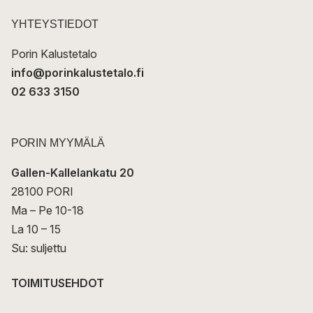
s
t
YHTEYSTIEDOT
i
Porin Kalustetalo
info@porinkalustetalo.fi
02 633 3150
PORIN MYYMÄLÄ
Gallen-Kallelankatu 20
28100 PORI
Ma – Pe 10-18
La 10 – 15
Su: suljettu
TOIMITUSEHDOT