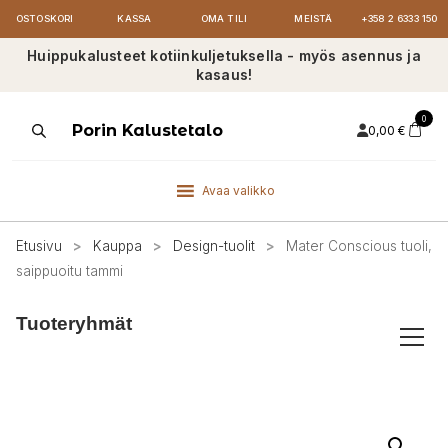
OSTOSKORI
KASSA
OMA TILI
MEISTÄ
+358 2 6333 150
Huippukalusteet kotiinkuljetuksella - myös asennus ja
kasaus!
0
Products
Porin Kalustetalo
0,00
€
search
Avaa valikko
Etusivu
>
Kauppa
>
Design-tuolit
>
Mater Conscious tuoli,
saippuoitu tammi
Tuoteryhmät