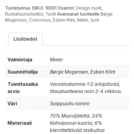
Tuotetunnus (SKU):
10001
Osastot:
Design-tuolit
,
Ruokahuone/keittiö
,
Tuolit
Avainsanat tuotteelle
Børge
Mogensen
,
Conscious
,
Esben Klint
,
Mater
,
tuoli
Lisätiedot
Valmistaja
Mater
Suunnittelija
Børge Mogensen, Esben Klint
Toimitusaika
Varastostamme 1-2 arkipäivää,
arvio
tilaustuotteena noin 2-4 viikkoa.
Väri
Saippuoitu tammi
70% Muovijätettä, 24%
Materiaali
Kahvipavun kuoria, 6%
kierrätettävää lasikuitua