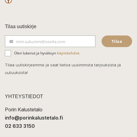
F
a
c
Tilaa uutiskirje
e
Tilaa
nimi.sukunimi@osoite.com
b
S
ä
o
Olen lukenut ja hyväksyn
käyttöehdot
.
h
k
o
Tilaa uutiskirjeemme ja saat tietoa uusimmista tarjouksista ja
ö
uutuuksista!
k
p
o
s
t
YHTEYSTIEDOT
i
Porin Kalustetalo
info@porinkalustetalo.fi
02 633 3150