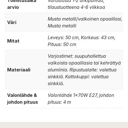
Toimitusaika
Varastosta 1-2 arkipäivää,
arvio
tilaustuotteena 4-6 viikkoa
Musta metalli/valkoinen opaalilasi,
Väri
Musta metalli
Leveys: 50 cm, Korkeus: 43 cm,
Mitat
Pituus: 50 cm
Varjostimet: suupuhallettua
valkoista opaalilasia tai kehrättyä
Materiaali
alumiinia. Ripustuslaite: valettua
sinkkiä. Kattokuppi: valettua
sinkkiä.
Valonlähde &
Valonlähde 1x70W E27, johdon
johdon pituus
pituus: 4 m