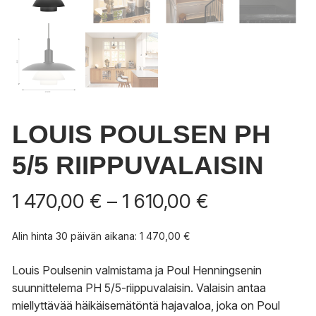
LOUIS POULSEN PH
5/5 RIIPPUVALAISIN
Hintaluokka:
1 470,00
€
–
1 610,00
€
1
470,00 €
Alin hinta 30 päivän aikana:
1 470,00
€
-
1
Louis Poulsenin valmistama ja Poul Henningsenin
610,00 €
suunnittelema PH 5/5-riippuvalaisin. Valaisin antaa
miellyttävää häikäisemätöntä hajavaloa, joka on Poul