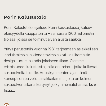
Porin Kalustetalo
Porin Kalustetalo sijaitsee Porin keskustassa, katse-
etäisyydellä kauppatorilta – samoissa 1200 neliömetrin
tiloissa, joissa se toiminut aivan alusta saakka.
Yritys perustettiin vuonna 1981 tarjoamaan asiakkailleen
laadukkaimpia ja kiinnostavimpia koti- ja ulkomaisia
design-tuotteita kodin jokaiseen tilaan. Olemme
erikoistuneet kalusteisiin, joilla on tarina – jotka kulkevat
sukupolvelta toiselle. Vuosikymmenten ajan tämä
konsepti on palvellut asiakkaitamme, joita on kolmen
sukupolven aikana kertynyt jo kymmeniätuhansia.
Lue
lisää...