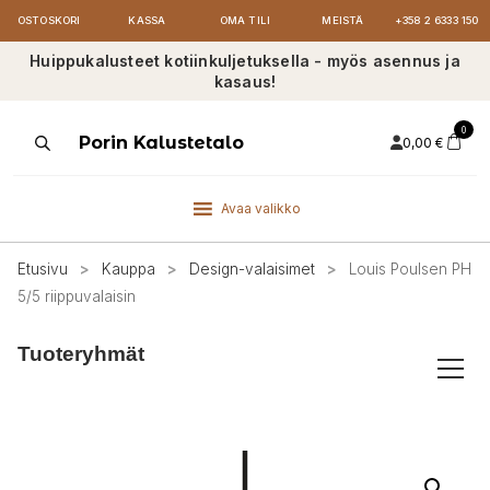
OSTOSKORI
KASSA
OMA TILI
MEISTÄ
+358 2 6333 150
Huippukalusteet kotiinkuljetuksella - myös asennus ja
kasaus!
0
Products
Porin Kalustetalo
0,00
€
search
Avaa valikko
Etusivu
>
Kauppa
>
Design-valaisimet
>
Louis Poulsen PH
5/5 riippuvalaisin
Tuoteryhmät