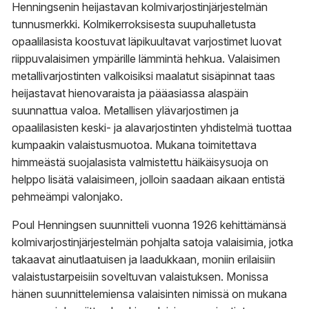
Henningsenin heijastavan kolmivarjostinjärjestelmän
tunnusmerkki. Kolmikerroksisesta suupuhalletusta
opaalilasista koostuvat läpikuultavat varjostimet luovat
riippuvalaisimen ympärille lämmintä hehkua. Valaisimen
metallivarjostinten valkoisiksi maalatut sisäpinnat taas
heijastavat hienovaraista ja pääasiassa alaspäin
suunnattua valoa. Metallisen ylävarjostimen ja
opaalilasisten keski- ja alavarjostinten yhdistelmä tuottaa
kumpaakin valaistusmuotoa. Mukana toimitettava
himmeästä suojalasista valmistettu häikäisysuoja on
helppo lisätä valaisimeen, jolloin saadaan aikaan entistä
pehmeämpi valonjako.
Poul Henningsen suunnitteli vuonna 1926 kehittämänsä
kolmivarjostinjärjestelmän pohjalta satoja valaisimia, jotka
takaavat ainutlaatuisen ja laadukkaan, moniin erilaisiin
valaistustarpeisiin soveltuvan valaistuksen. Monissa
hänen suunnittelemiensa valaisinten nimissä on mukana