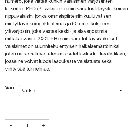
numero, joka viittaa kunkin valaisimen varjostinten
kokoihin. PH 3/3 ‑valaisin on niin sanotusti täysikokoinen
riippuvalaisin, jonka ominaispiirteisiin kuuluvat sen
miellyttävä kompakti olemus ja 50 cm:n kokoinen
ylävarjostin, joka vastaa keski- ja alavarjostimia
mittakaavassa 3:2:1. PH:n niin sanotut täysikokoiset
valaisimet on suunniteltu erityisen häikäisemättömiksi,
joten ne soveltuvat etenkin asetettaviksi korkealle tilaan,
jossa ne voivat luoda laadukasta valaistusta sekä
viihtyisää tunnelmaa.
Väri
-
+
Louis
Poulsen