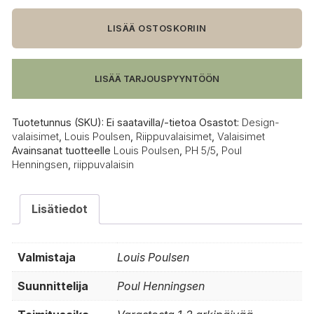
PH
5/5
LISÄÄ OSTOSKORIIN
riippuvalaisin
määrä
LISÄÄ TARJOUSPYYNTÖÖN
Tuotetunnus (SKU):
Ei saatavilla/-tietoa
Osastot:
Design-
valaisimet
,
Louis Poulsen
,
Riippuvalaisimet
,
Valaisimet
Avainsanat tuotteelle
Louis Poulsen
,
PH 5/5
,
Poul
Henningsen
,
riippuvalaisin
Lisätiedot
Valmistaja
Louis Poulsen
Suunnittelija
Poul Henningsen