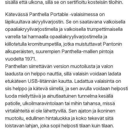
sisällä että ulkona, sillä se on sertifioitu kosteisiin tiloihin.
Kätevässä Panthella Portable ‑valaisimessa on
läpikuultava akryylivarjostin. Se on saatavana valkoisella
opaaliakryylivarjostimella ja valkoisella trumpettimaisella
varrella tai harmaalla opaaliakryylivarjostimella ja
kiillotetulla kromitrumpetilla, jotka muistuttavat Pantonin
alkuperäisten, suurempien Panthella-mallien pintoja
vuodelta 1971.
Panthellan siirrettävän version muotoilusta ja valon
laadusta on helppo nauttia, sillä valaisin voidaan ladata
etukäteen USB-liitännän kautta. Ladattua valaisinta on
siis helppo ja kätevä siirrellä, ja sen avulla voidaan helposti
luoda miellyttävä ja ainutlaatuinen tunnelma kesällä
patiolle, ulkoilmaravintolaan tai mihin tahansa, missä
virtalähteitä ei ole lähettyvillä. Sen ajaton ja ikoninen
muotoilu, edullinen hintaluokka ja koko tekevät siitä
loistavan lahjan, joka sopii helposti tilaan kuin tilaan.