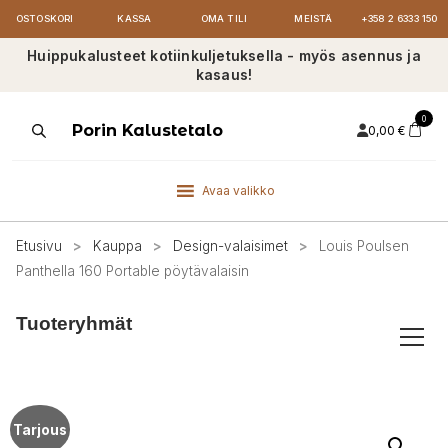
OSTOSKORI
KASSA
OMA TILI
MEISTÄ
+358 2 6333 150
Huippukalusteet kotiinkuljetuksella - myös asennus ja
kasaus!
0
Products
Porin Kalustetalo
0,00
€
search
Avaa valikko
Etusivu
>
Kauppa
>
Design-valaisimet
>
Louis Poulsen
Panthella 160 Portable pöytävalaisin
Tuoteryhmät
Tarjous