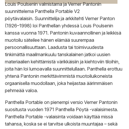
Louis Poulsenin valmistama ja Verner Pantonin
suunnittelema Panthella Portable V2
pöytävalaisin.
Suunnittelija ja arkkitehti Verner Panton
(1926–1998) loi Panthellan yhdessä Louis Poulsenin
kanssa vuonna 1971. Pantonin kuvaannollinen ja leikkisä
muotoilu säteilee hänen elämää suurempaa
persoonallisuuttaan. Laadusta tai toimivuudesta
tinkimättä maailmankuulu tanskalainen jatkoi uusien
materiaalien kehittämistä värikkäisiin ja kiehtoviin tiloihin,
joita hän loi lumoavalla suunnittelullaan. Panthella erottuu
yhtenä Pantonin merkittävimmistä muotoiluikoneista
orgaanisella muodollaan, joka heijastaa äärimmäisen
pehmeää valoa.
Panthella Portable on pienempi versio Verner Pantonin
suositusta vuoden 1971 Panthella Pöytä -valaisimesta.
Panthella Portable -valaisinta voidaan käyttää missä
tahansa, koska se ei tarvitse ulkoista muuntajaa – sekä