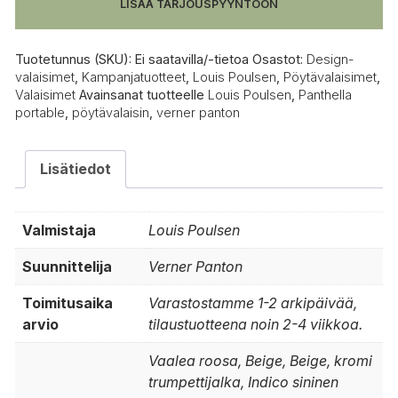
LISÄÄ TARJOUSPYYNTÖÖN
Tuotetunnus (SKU):
Ei saatavilla/-tietoa
Osastot:
Design-
valaisimet
,
Kampanjatuotteet
,
Louis Poulsen
,
Pöytävalaisimet
,
Valaisimet
Avainsanat tuotteelle
Louis Poulsen
,
Panthella
portable
,
pöytävalaisin
,
verner panton
Lisätiedot
Valmistaja
Louis Poulsen
Suunnittelija
Verner Panton
Toimitusaika
Varastostamme 1-2 arkipäivää,
arvio
tilaustuotteena noin 2-4 viikkoa.
Vaalea roosa, Beige, Beige, kromi
trumpettijalka, Indico sininen