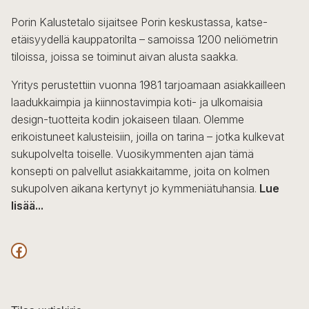
Porin Kalustetalo sijaitsee Porin keskustassa, katse-
etäisyydellä kauppatorilta – samoissa 1200 neliömetrin
tiloissa, joissa se toiminut aivan alusta saakka.
Yritys perustettiin vuonna 1981 tarjoamaan asiakkailleen
laadukkaimpia ja kiinnostavimpia koti- ja ulkomaisia
design-tuotteita kodin jokaiseen tilaan. Olemme
erikoistuneet kalusteisiin, joilla on tarina – jotka kulkevat
sukupolvelta toiselle. Vuosikymmenten ajan tämä
konsepti on palvellut asiakkaitamme, joita on kolmen
sukupolven aikana kertynyt jo kymmeniätuhansia.
Lue
lisää...
F
a
c