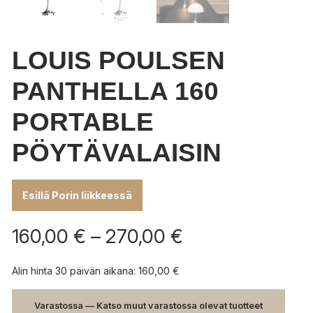
LOUIS POULSEN
PANTHELLA 160
PORTABLE
PÖYTÄVALAISIN
Esillä Porin liikkeessä
Hintaluokka:
160,00
€
–
270,00
€
160,00 €
-
Alin hinta 30 päivän aikana:
160,00
€
270,00 €
Varastossa — Katso muut varastossa olevat tuotteet