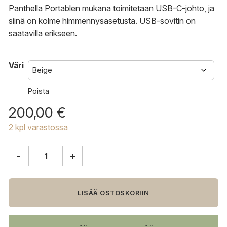
Panthella Portablen mukana toimitetaan USB-C-johto, ja
siinä on kolme himmennysasetusta. USB-sovitin on
saatavilla erikseen.
Väri
Poista
200,00
€
2 kpl varastossa
-
+
Louis
Poulsen
Panthella
160
LISÄÄ OSTOSKORIIN
Portable
pöytävalaisin
määrä