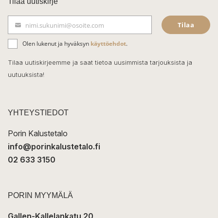
Tilaa uutiskirje
e
Tilaa
nimi.sukunimi@osoite.com
b
S
ä
o
Olen lukenut ja hyväksyn
käyttöehdot
.
h
k
o
Tilaa uutiskirjeemme ja saat tietoa uusimmista tarjouksista ja
ö
uutuuksista!
k
p
o
s
t
YHTEYSTIEDOT
i
Porin Kalustetalo
info@porinkalustetalo.fi
02 633 3150
PORIN MYYMÄLÄ
Gallen-Kallelankatu 20