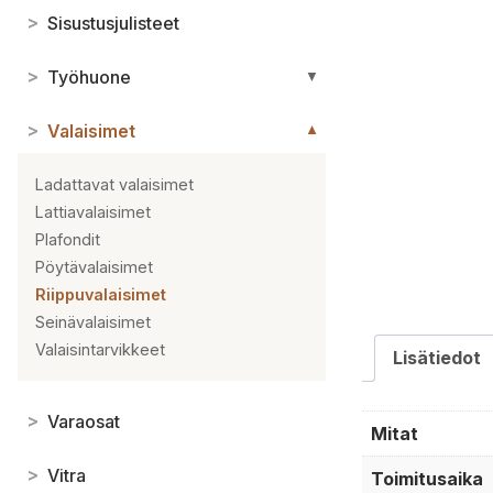
>
Sisustusjulisteet
>
Työhuone
▼
>
Valaisimet
▼
Ladattavat valaisimet
Lattiavalaisimet
Plafondit
Pöytävalaisimet
Riippuvalaisimet
Seinävalaisimet
Valaisintarvikkeet
Lisätiedot
>
Varaosat
Mitat
>
Vitra
Toimitusaika