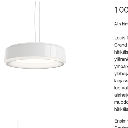
1 0
Alin hi
Louis 
Grand-
häikäi
ylären
ympärö
ylähei
laajass
luo va
alahei
muodos
häikäi
Ensimm