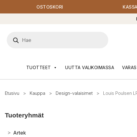
OSTOSKORI
KASS
Products
search
TUOTTEET
UUTTA VALIKOIMASSA
VARAS
Etusivu
>
Kauppa
>
Design-valaisimet
>
Louis Poulsen LP
Tuoteryhmät
>
Artek