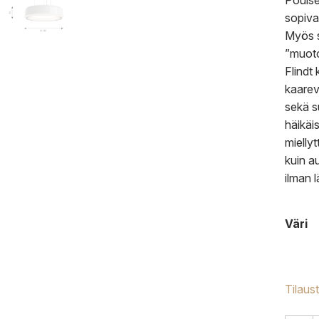
Poulse
sopiva
Myös s
”muoto
Flindt
kaarev
sekä s
häikäi
mielly
kuin a
ilman l
Väri
Tilaus