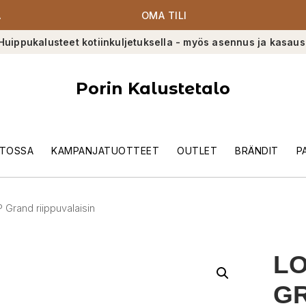
A
OMA TILI
Huippukalusteet kotiinkuljetuksella - myös asennus ja kasaus
Porin Kalustetalo
TOSSA
KAMPANJATUOTTEET
OUTLET
BRÄNDIT
P
 Grand riippuvalaisin
LO
GR