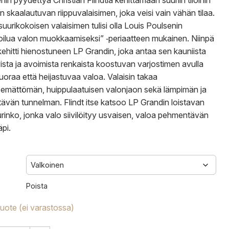
nin pyydettyä Christian Flindtiä kehittämään suuriin tiloihin
n skaalautuvan riippuvalaisimen, joka veisi vain vähän tilaa.
uurikokoisen valaisimen tulisi olla Louis Poulsenin
ilua valon muokkaamiseksi” ‑periaatteen mukainen. Niinpä
 kehitti hienostuneen LP Grandin, joka antaa sen kauniista
ista ja avoimista renkaista koostuvan varjostimen avulla
uoraa että heijastuvaa valoa. Valaisin takaa
semättömän, huippulaatuisen valonjaon sekä lämpimän ja
ttävän tunnelman. Flindt itse katsoo LP Grandin loistavan
urinko, jonka valo siivilöityy usvaisen, valoa pehmentävän
äpi.
Poista
tuote (ei varastossa)