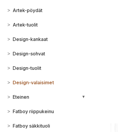
>
Artek-pöydät
>
Artek-tuolit
>
Design-kankaat
>
Design-sohvat
>
Design-tuolit
>
Design-valaisimet
>
Eteinen
▼
>
Fatboy riippukeinu
>
Fatboy säkkituoli