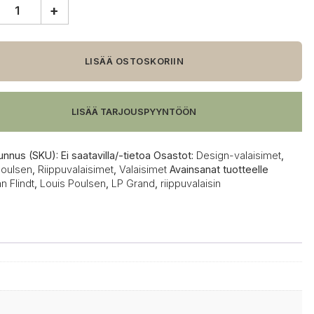
+
en
LISÄÄ OSTOSKORIIN
valaisin
LISÄÄ TARJOUSPYYNTÖÖN
unnus (SKU):
Ei saatavilla/-tietoa
Osastot:
Design-valaisimet
,
Poulsen
,
Riippuvalaisimet
,
Valaisimet
Avainsanat tuotteelle
an Flindt
,
Louis Poulsen
,
LP Grand
,
riippuvalaisin