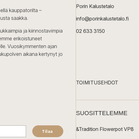
Porin Kalustetalo
ellä kauppatorilta –
lusta saakka.
info@porinkalustetalo.fi
dukkaimpia ja kiinnostavimpia
02 633 3150
Olemme erikoistuneet
iselle. Vuosikymmenten ajan
ukupolven aikana kertynyt jo
TOIMITUSEHDOT
SUOSITTELEMME
&Tradition Flowerpot VP8
Tilaa