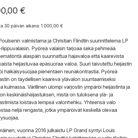
00,00
€
nta 30 päivän aikana:
1 000,00
€
Poulsenin valmistama ja Christian Flindtin suunnittelema LP
riippuvalaisin. Pyöreä valaisin tarjoaa sekä pehmeää
semätöntä alaspäin suunnattua hajavaloa että kaarevista
kaista heijastuvaa epäsuoraa valoa. Suuri taivutettu heijastin
i häikäisysuojaa pienentäen reunakontrastia. Pyöreä
jastin on täydellisen kaareva ylävalon suuntaamiseksi
a kulmassa. Värillinen ulompi varjostin ympäröi heijastinta ja
lon keskinäisheijastuksen, mistä on tuloksena ylä- ja
jastimista loistava lempeä valonhehku. Yhteensä valo
taa neljä rengasta, jotka ympäröivät keskellä olevaa
sysuojaa.
äinen, vuonna 2016 julkaistu LP Grand syntyi Louis