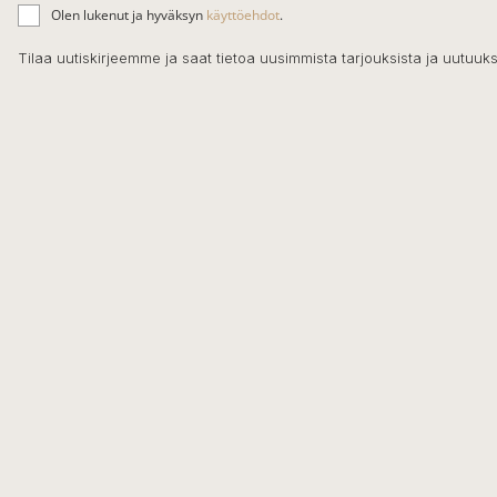
ä
Olen lukenut ja hyväksyn
käyttöehdot
.
h
k
Tilaa uutiskirjeemme ja saat tietoa uusimmista tarjouksista ja uutuuks
ö
p
o
s
t
i