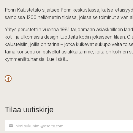
Porin Kalustetalo sijaitsee Porin keskustassa, katse-etäisyyd
samoissa 1200 neliömetrin tiloissa, joissa se toiminut aivan a
Yritys perustettiin vuonna 1981 tarjoamaan asiakkailleen laa
koti- ja ulkomaisia design-tuotteita kodin jokaiseen tilaan. 
kalusteisiin, joilla on tarina – jotka kulkevat sukupolvelta to
tämä konsepti on palvellut asiakkaitamme, joita on kolmen s
kymmeniätuhansia.
Lue lisää...
Facebook
Tilaa uutiskirje
nimi.sukunimi@osoite.com
S