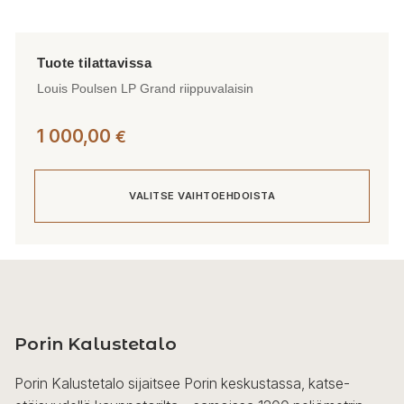
Louis Poulsen LP Grand riippuvalaisin
1 000,00
€
VALITSE VAIHTOEHDOISTA
Tällä
tuotteella
on
useampi
Porin Kalustetalo
muunnelma.
Voit
Porin Kalustetalo sijaitsee Porin keskustassa, katse-
tehdä