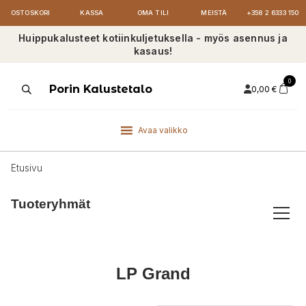
OSTOSKORI
KASSA
OMA TILI
MEISTÄ
+358 2 6333 150
Huippukalusteet kotiinkuljetuksella - myös asennus ja
kasaus!
0
Products
Porin Kalustetalo
0,00
€
search
Avaa valikko
Etusivu
Tuoteryhmät
LP Grand