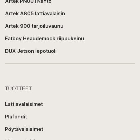
Artek PN001 Kanto
Artek A805 lattiavalaisin
Artek 900 tarjoiluvaunu
Fatboy Headdemock riippukeinu
DUX Jetson lepotuoli
TUOTTEET
Lattiavalaisimet
Plafondit
Pöytävalaisimet