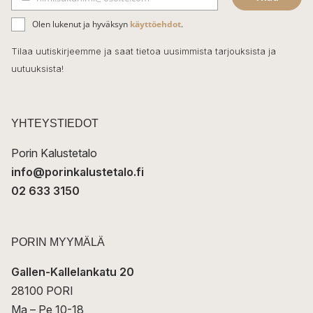
b
S
ä
o
Olen lukenut ja hyväksyn
käyttöehdot
.
h
k
o
Tilaa uutiskirjeemme ja saat tietoa uusimmista tarjouksista ja
ö
uutuuksista!
k
p
o
s
t
YHTEYSTIEDOT
i
Porin Kalustetalo
info@porinkalustetalo.fi
02 633 3150
PORIN MYYMÄLÄ
Gallen-Kallelankatu 20
28100 PORI
Ma – Pe 10-18