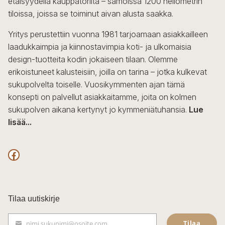
etäisyydellä kauppatorilta – samoissa 1200 neliömetrin
valinnat
tiloissa, joissa se toiminut aivan alusta saakka.
tuotteen
sivulla.
Yritys perustettiin vuonna 1981 tarjoamaan asiakkailleen
laadukkaimpia ja kiinnostavimpia koti- ja ulkomaisia
design-tuotteita kodin jokaiseen tilaan. Olemme
erikoistuneet kalusteisiin, joilla on tarina – jotka kulkevat
sukupolvelta toiselle. Vuosikymmenten ajan tämä
konsepti on palvellut asiakkaitamme, joita on kolmen
sukupolven aikana kertynyt jo kymmeniätuhansia.
Lue
lisää...
F
a
c
Tilaa uutiskirje
e
Tilaa
nimi.sukunimi@osoite.com