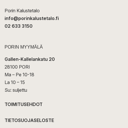
i
Porin Kalustetalo
info@porinkalustetalo.fi
02 633 3150
PORIN MYYMÄLÄ
Gallen-Kallelankatu 20
28100 PORI
Ma – Pe 10-18
La 10 – 15
Su: suljettu
TOIMITUSEHDOT
TIETOSUOJASELOSTE