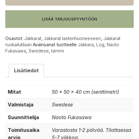
LISÄÄ TARJOUSPYYNTÖÖN
Osastot:
Jakkarat
,
Jakkarat lastenhuoneeseen
,
Jakkarat
ruokailutilaan
Avainsanat tuotteelle
Jakkara
,
Log
,
Naoto
Fukasawa
,
Swedese
,
tammi
Lisätiedot
Mitat
50 × 50 × 40 cm (senttimetri)
Valmistaja
Swedese
Suunnittelija
Naoto Fukasawa
Toimitusaika
Varastosta 1-2 päivää. Tilattaessa
arvio
5-7 viikkoa.