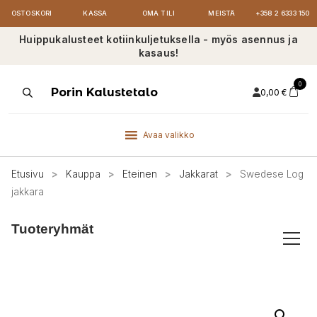
OSTOSKORI
KASSA
OMA TILI
MEISTÄ
+358 2 6333 150
Huippukalusteet kotiinkuljetuksella - myös asennus ja
kasaus!
0
Products
Porin Kalustetalo
0,00
€
search
Avaa valikko
Etusivu
>
Kauppa
>
Eteinen
>
Jakkarat
>
Swedese Log
jakkara
Tuoteryhmät