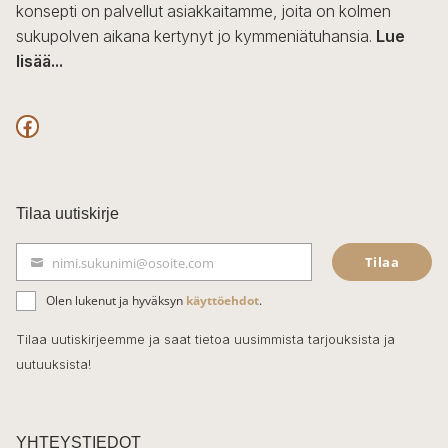
konsepti on palvellut asiakkaitamme, joita on kolmen
sukupolven aikana kertynyt jo kymmeniätuhansia.
Lue
lisää...
F
a
c
Tilaa uutiskirje
e
Tilaa
nimi.sukunimi@osoite.com
b
S
ä
o
Olen lukenut ja hyväksyn
käyttöehdot
.
h
k
o
Tilaa uutiskirjeemme ja saat tietoa uusimmista tarjouksista ja
ö
uutuuksista!
k
p
o
s
t
YHTEYSTIEDOT