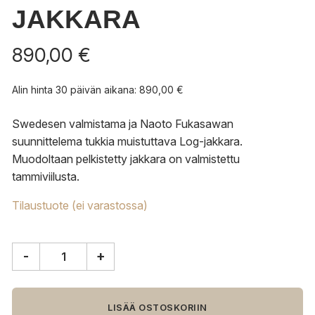
JAKKARA
890,00
€
Alin hinta 30 päivän aikana:
890,00
€
Swedesen valmistama ja Naoto Fukasawan
suunnittelema tukkia muistuttava Log-jakkara.
Muodoltaan pelkistetty jakkara on valmistettu
tammiviilusta.
Tilaustuote (ei varastossa)
-
+
Swedese
Log
jakkara
määrä
LISÄÄ OSTOSKORIIN