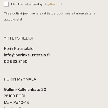
ä
o
Olen lukenut ja hyväksyn
käyttöehdot
.
h
k
o
Tilaa uutiskirjeemme ja saat tietoa uusimmista tarjouksista ja
ö
uutuuksista!
k
p
o
s
t
YHTEYSTIEDOT
i
Porin Kalustetalo
info@porinkalustetalo.fi
02 633 3150
PORIN MYYMÄLÄ
Gallen-Kallelankatu 20
28100 PORI
Ma – Pe 10-18