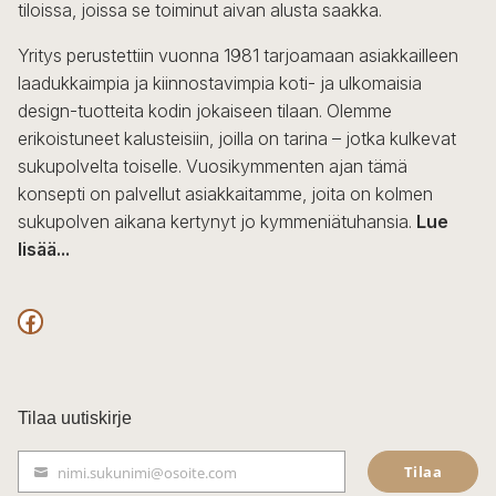
tiloissa, joissa se toiminut aivan alusta saakka.
Yritys perustettiin vuonna 1981 tarjoamaan asiakkailleen
laadukkaimpia ja kiinnostavimpia koti- ja ulkomaisia
design-tuotteita kodin jokaiseen tilaan. Olemme
erikoistuneet kalusteisiin, joilla on tarina – jotka kulkevat
sukupolvelta toiselle. Vuosikymmenten ajan tämä
konsepti on palvellut asiakkaitamme, joita on kolmen
sukupolven aikana kertynyt jo kymmeniätuhansia.
Lue
lisää...
F
a
c
Tilaa uutiskirje
e
Tilaa
nimi.sukunimi@osoite.com
b
S