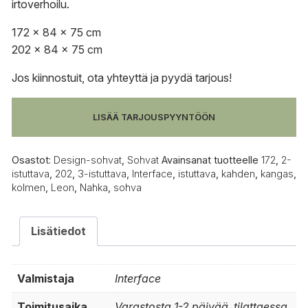
irtoverhoilu.
172 x 84 x 75 cm
202 x 84 x 75 cm
Jos kiinnostuit,
ota yhteyttä
ja pyydä tarjous!
LISÄÄ TARJOUSPYYNTÖÖN
Osastot:
Design-sohvat
,
Sohvat
Avainsanat tuotteelle
172
,
2-
istuttava
,
202
,
3-istuttava
,
Interface
,
istuttava
,
kahden
,
kangas
,
kolmen
,
Leon
,
Nahka
,
sohva
Lisätiedot
Valmistaja
Interface
Toimitusaika
Varastosta 1-2 päivää, tilattaessa