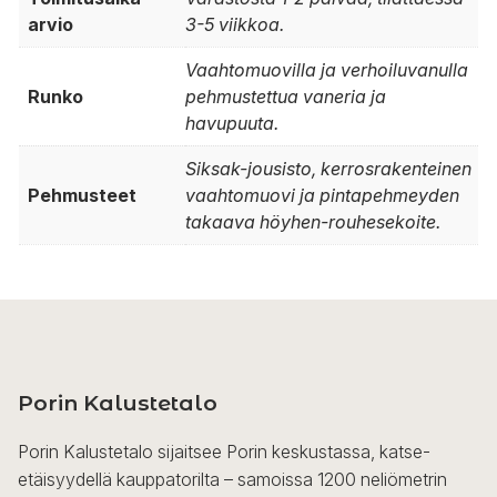
arvio
3-5 viikkoa.
Vaahtomuovilla ja verhoiluvanulla
Runko
pehmustettua vaneria ja
havupuuta.
Siksak-jousisto, kerrosrakenteinen
Pehmusteet
vaahtomuovi ja pintapehmeyden
takaava höyhen-rouhesekoite.
Porin Kalustetalo
Porin Kalustetalo sijaitsee Porin keskustassa, katse-
etäisyydellä kauppatorilta – samoissa 1200 neliömetrin