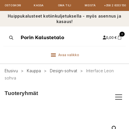
OSTOSKORI
KASSA
OMA TILI
MEISTÄ
+358 2 6333 150
Huippukalusteet kotiinkuljetuksella - myös asennus ja
kasaus!
0
Products
Porin Kalustetalo
0,00
€
search
Avaa valikko
Etusivu
>
Kauppa
>
Design-sohvat
>
Interface Leon
sohva
Tuoteryhmät