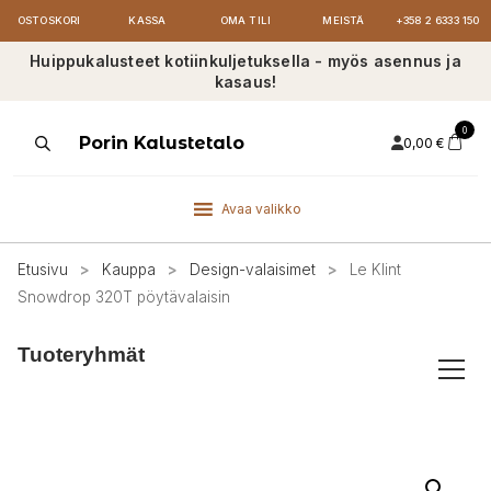
OSTOSKORI
KASSA
OMA TILI
MEISTÄ
+358 2 6333 150
Huippukalusteet kotiinkuljetuksella - myös asennus ja
kasaus!
0
Products
Porin Kalustetalo
0,00
€
search
Avaa valikko
Etusivu
>
Kauppa
>
Design-valaisimet
>
Le Klint
Snowdrop 320T pöytävalaisin
Tuoteryhmät