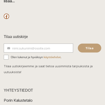
lisää...
F
a
c
Tilaa uutiskirje
e
Tilaa
nimi.sukunimi@osoite.com
b
S
ä
o
Olen lukenut ja hyväksyn
käyttöehdot
.
h
k
o
Tilaa uutiskirjeemme ja saat tietoa uusimmista tarjouksista ja
ö
uutuuksista!
k
p
o
s
t
YHTEYSTIEDOT
i
Porin Kalustetalo