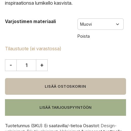
inspiraationsa lumikello kasvista.
Varjostimen materiaali
Poista
Tilaustuote (ei varastossa)
-
+
Le
Klint
Snowdrop
320T
LISÄÄ OSTOSKORIIN
pöytävalaisin
määrä
LISÄÄ TARJOUSPYYNTÖÖN
Tuotetunnus (SKU):
Ei saatavilla/-tietoa
Osastot:
Design-