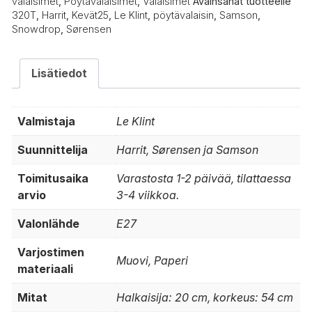
valaisimet
,
Pöytävalaisimet
,
Valaisimet
Avainsanat tuotteelle
320T
,
Harrit
,
Kevät25
,
Le Klint
,
pöytävalaisin
,
Samson
,
Snowdrop
,
Sørensen
Lisätiedot
Valmistaja
Le Klint
Suunnittelija
Harrit, Sørensen ja Samson
Toimitusaika
Varastosta 1-2 päivää, tilattaessa
arvio
3-4 viikkoa.
Valonlähde
E27
Varjostimen
Muovi, Paperi
materiaali
Mitat
Halkaisija: 20 cm, korkeus: 54 cm