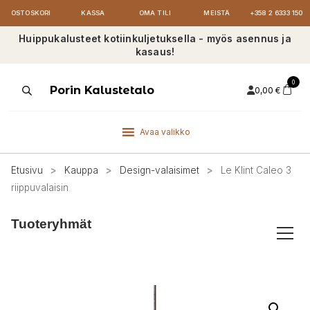
OSTOSKORI
KASSA
OMA TILI
MEISTÄ
+358 2 6333 150
Huippukalusteet kotiinkuljetuksella - myös asennus ja
kasaus!
0
Products
Porin Kalustetalo
0,00
€
search
Avaa valikko
Etusivu
>
Kauppa
>
Design-valaisimet
>
Le Klint Caleo 3
riippuvalaisin
Tuoteryhmät