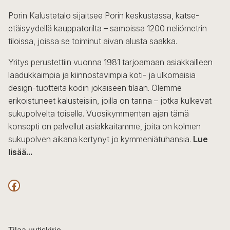
Porin Kalustetalo sijaitsee Porin keskustassa, katse-
etäisyydellä kauppatorilta – samoissa 1200 neliömetrin
tiloissa, joissa se toiminut aivan alusta saakka.
Yritys perustettiin vuonna 1981 tarjoamaan asiakkailleen
laadukkaimpia ja kiinnostavimpia koti- ja ulkomaisia
design-tuotteita kodin jokaiseen tilaan. Olemme
erikoistuneet kalusteisiin, joilla on tarina – jotka kulkevat
sukupolvelta toiselle. Vuosikymmenten ajan tämä
konsepti on palvellut asiakkaitamme, joita on kolmen
sukupolven aikana kertynyt jo kymmeniätuhansia.
Lue
lisää...
F
a
c