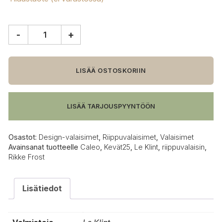
-
+
Le
Klint
Caleo
3
LISÄÄ OSTOSKORIIN
riippuvalaisin
määrä
LISÄÄ TARJOUSPYYNTÖÖN
Osastot:
Design-valaisimet
,
Riippuvalaisimet
,
Valaisimet
Avainsanat tuotteelle
Caleo
,
Kevät25
,
Le Klint
,
riippuvalaisin
,
Rikke Frost
Lisätiedot