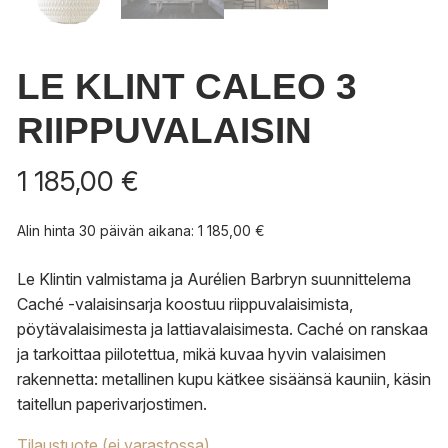
LE KLINT CALEO 3
RIIPPUVALAISIN
1 185,00
€
Alin hinta 30 päivän aikana:
1 185,00
€
Le Klintin valmistama ja Aurélien Barbryn suunnittelema
Caché -valaisinsarja koostuu riippuvalaisimista,
pöytävalaisimesta ja lattiavalaisimesta. Caché on ranskaa
ja tarkoittaa piilotettua, mikä kuvaa hyvin valaisimen
rakennetta: metallinen kupu kätkee sisäänsä kauniin, käsin
taitellun paperivarjostimen.
Tilaustuote (ei varastossa)