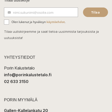
Tilaa uutiskirje
e
Tilaa
nimi.sukunimi@osoite.com
b
S
ä
o
Olen lukenut ja hyväksyn
käyttöehdot
.
h
k
o
Tilaa uutiskirjeemme ja saat tietoa uusimmista tarjouksista ja
ö
uutuuksista!
k
p
o
s
t
YHTEYSTIEDOT
i
Porin Kalustetalo
info@porinkalustetalo.fi
02 633 3150
PORIN MYYMÄLÄ
Gallen-Kallelankatu 20