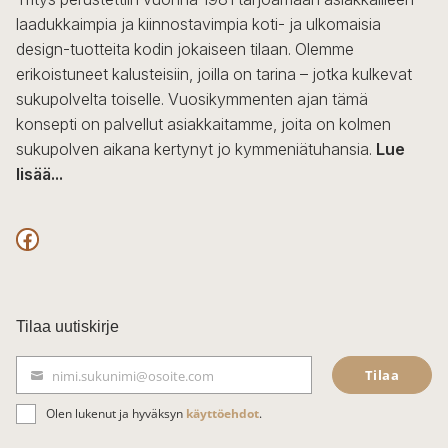
laadukkaimpia ja kiinnostavimpia koti- ja ulkomaisia
design-tuotteita kodin jokaiseen tilaan. Olemme
erikoistuneet kalusteisiin, joilla on tarina – jotka kulkevat
sukupolvelta toiselle. Vuosikymmenten ajan tämä
konsepti on palvellut asiakkaitamme, joita on kolmen
sukupolven aikana kertynyt jo kymmeniätuhansia.
Lue
lisää...
F
a
c
Tilaa uutiskirje
e
Tilaa
nimi.sukunimi@osoite.com
b
S
ä
o
Olen lukenut ja hyväksyn
käyttöehdot
.
h
k