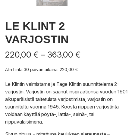
LE KLINT 2
VARJOSTIN
Hintaluokka:
220,00
€
–
363,00
€
220,00 €
-
Alin hinta 30 päivän aikana:
220,00
€
363,00 €
Le Klintin valmistama ja Tage Klintin suunnittelema 2-
varjostin. Varjostin on saanut inspiraationsa vuoden 1901
alkuperäisistä taitetuista varjostimista, varjostin on
suunniteltu vuonna 1945. Koosta riippuen varjostinta
voidaan käyttää pöytä-, lattia-, seinä-, tai
riippuvalaisimena.
Sivun pituus – mitattuna kauluksen alareunasta –