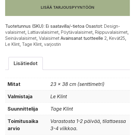
LISÄÄ TARJOUSPYYNTÖÖN
Tuotetunnus (SKU):
Ei saatavilla/-tietoa
Osastot:
Design-
valaisimet
,
Lattiavalaisimet
,
Pöytävalaisimet
,
Riippuvalaisimet
,
Seinävalaisimet
,
Valaisimet
Avainsanat tuotteelle
2
,
Kevät25
,
Le Klint
,
Tage Klint
,
varjostin
Lisätiedot
Mitat
23 × 38 cm (senttimetri)
Valmistaja
Le Klint
Suunnittelija
Tage Klint
Toimitusaika
Varastosta 1-2 päivää, tilattaessa
arvio
3-4 viikkoa.