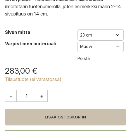
ilmoitetaan tuotenumerolla, joten esimerkiksi mallin 2-14
sivupituus on 14 cm.
Sivun mitta
Varjostimen materiaali
Poista
283,00
€
Tilaustuote (ei varastossa)
-
+
Le
Klint
2
varjostin
LISÄÄ OSTOSKORIIN
määrä