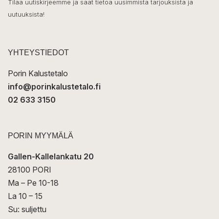
o
Tilaa uutiskirjeemme ja saat tietoa uusimmista tarjouksista ja
ö
uutuuksista!
k
p
o
s
t
YHTEYSTIEDOT
i
Porin Kalustetalo
info@porinkalustetalo.fi
02 633 3150
PORIN MYYMÄLÄ
Gallen-Kallelankatu 20
28100 PORI
Ma – Pe 10-18
La 10 – 15
Su: suljettu