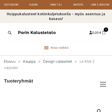
OSTOSKORI
KASSA
OMA TILI
MEISTÄ
+358 2 6333 150
Huippukalusteet kotiinkuljetuksella - myös asennus ja
kasaus!
0
Products
Porin Kalustetalo
0,00
€
search
Avaa valikko
Etusivu
>
Kauppa
>
Design-valaisimet
>
Le Klint 2
varjostin
Tuoteryhmät