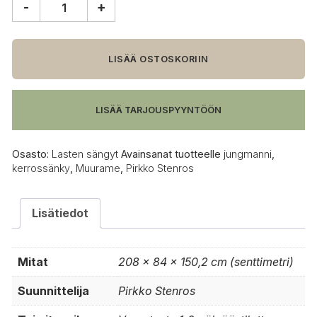
-
+
Muurame
Jungmanni
kerrossänky
määrä
LISÄÄ OSTOSKORIIN
LISÄÄ TARJOUSPYYNTÖÖN
Osasto:
Lasten sängyt
Avainsanat tuotteelle
jungmanni
,
kerrossänky
,
Muurame
,
Pirkko Stenros
Lisätiedot
Mitat
208 × 84 × 150,2 cm (senttimetri)
Suunnittelija
Pirkko Stenros