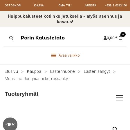
OSTOSKORI
KASSA
OMA TILI
MEISTÄ
+358 2 6333 150
Huippukalusteet kotiinkuljetuksella - myös asennus ja
kasaus!
0
Products
Porin Kalustetalo
0,00
€
search
Avaa valikko
Etusivu
>
Kauppa
>
Lastenhuone
>
Lasten sängyt
>
Muurame Jungmanni kerrossänky
Tuoteryhmät
-15%