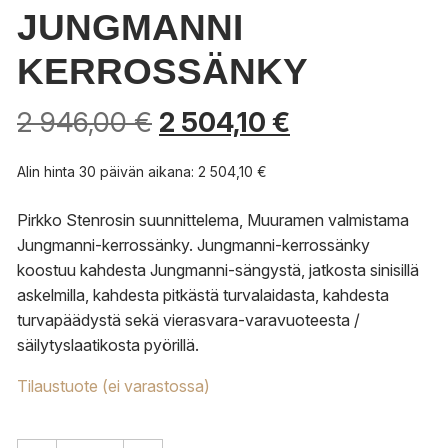
JUNGMANNI
KERROSSÄNKY
2 946,00
€
2 504,10
€
Alin hinta 30 päivän aikana:
2 504,10
€
Pirkko Stenrosin suunnittelema, Muuramen valmistama
Jungmanni-kerrossänky. Jungmanni-kerrossänky
koostuu kahdesta Jungmanni-sängystä, jatkosta sinisillä
askelmilla, kahdesta pitkästä turvalaidasta, kahdesta
turvapäädystä sekä vierasvara-varavuoteesta /
säilytyslaatikosta pyörillä.
Tilaustuote (ei varastossa)