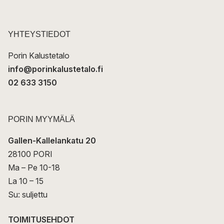
p
o
s
t
YHTEYSTIEDOT
i
Porin Kalustetalo
info@porinkalustetalo.fi
02 633 3150
PORIN MYYMÄLÄ
Gallen-Kallelankatu 20
28100 PORI
Ma – Pe 10-18
La 10 – 15
Su: suljettu
TOIMITUSEHDOT