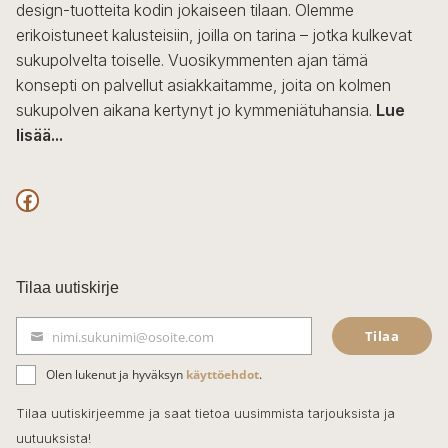
design-tuotteita kodin jokaiseen tilaan. Olemme
erikoistuneet kalusteisiin, joilla on tarina – jotka kulkevat
sukupolvelta toiselle. Vuosikymmenten ajan tämä
konsepti on palvellut asiakkaitamme, joita on kolmen
sukupolven aikana kertynyt jo kymmeniätuhansia.
Lue
lisää...
F
a
c
Tilaa uutiskirje
e
Tilaa
nimi.sukunimi@osoite.com
b
S
ä
o
Olen lukenut ja hyväksyn
käyttöehdot
.
h
k
o
Tilaa uutiskirjeemme ja saat tietoa uusimmista tarjouksista ja
ö
uutuuksista!
k