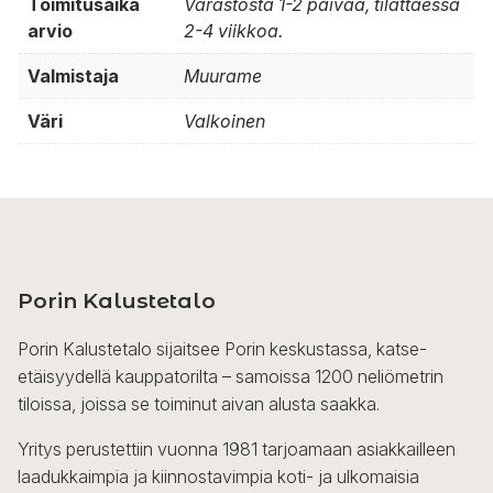
Toimitusaika
Varastosta 1-2 päivää, tilattaessa
arvio
2-4 viikkoa.
Valmistaja
Muurame
Väri
Valkoinen
Porin Kalustetalo
Porin Kalustetalo sijaitsee Porin keskustassa, katse-
etäisyydellä kauppatorilta – samoissa 1200 neliömetrin
tiloissa, joissa se toiminut aivan alusta saakka.
Yritys perustettiin vuonna 1981 tarjoamaan asiakkailleen
laadukkaimpia ja kiinnostavimpia koti- ja ulkomaisia