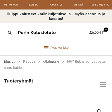
OSTOSKORI
KASSA
OMA TILI
MEISTÄ
+358 2 6333 150
Huippukalusteet kotiinkuljetuksella - myös asennus ja
kasaus!
0
Products
Porin Kalustetalo
0,00
€
search
Avaa valikko
Etusivu
>
Kauppa
>
Olohuone
>
HAY Rebar sohvapöytä,
suorakaide
Tuoteryhmät