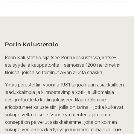
Porin Kalustetalo
Porin Kalustetalo sijaitsee Porin keskustassa, katse-
etäisyydellä kauppatorilta – samoissa 1200 neliömetrin
tiloissa, joissa se toiminut aivan alusta saakka.
Yritys perustettiin vuonna 1981 tarjoamaan asiakkailleen
laadukkaimpia ja kiinnostavimpia koti- ja ulkomaisia
design-tuotteita kodin jokaiseen tilaan. Olemme
erikoistuneet kalusteisiin, joilla on tarina – jotka kulkevat
sukupolvelta toiselle. Vuosikymmenten ajan tämä
konsepti on palvellut asiakkaitamme, joita on kolmen
sukupolven aikana kertynyt jo kymmeniätuhansia.
Lue