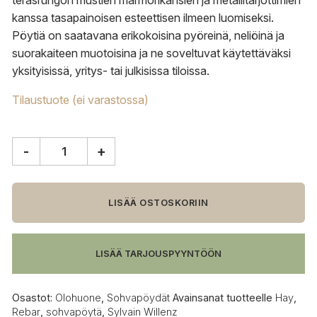
teräsrungon mustien marmorikansien ja metallitarjottimien
kanssa tasapainoisen esteettisen ilmeen luomiseksi.
Pöytiä on saatavana erikokoisina pyöreinä, neliöinä ja
suorakaiteen muotoisina ja ne soveltuvat käytettäväksi
yksityisissä, yritys- tai julkisissa tiloissa.
Tilaustuote (ei varastossa)
-
+
HAY
Rebar
sohvapöytä,
suorakaide
LISÄÄ OSTOSKORIIN
määrä
LISÄÄ TARJOUSPYYNTÖÖN
Osastot:
Olohuone
,
Sohvapöydät
Avainsanat tuotteelle
Hay
,
Rebar
,
sohvapöytä
,
Sylvain Willenz