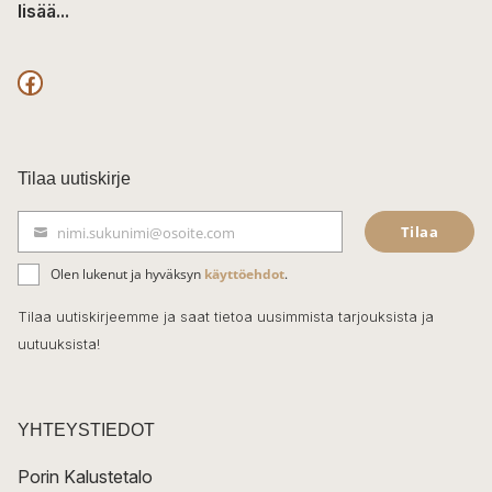
lisää...
F
a
c
Tilaa uutiskirje
e
Tilaa
nimi.sukunimi@osoite.com
b
S
ä
o
Olen lukenut ja hyväksyn
käyttöehdot
.
h
k
o
Tilaa uutiskirjeemme ja saat tietoa uusimmista tarjouksista ja
ö
uutuuksista!
k
p
o
s
t
YHTEYSTIEDOT
i
Porin Kalustetalo