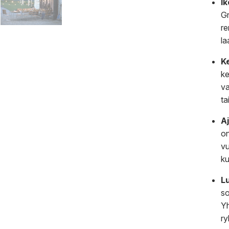
I
Gr
re
la
Ke
ke
va
ta
A
on
vu
ku
L
so
Yh
ry