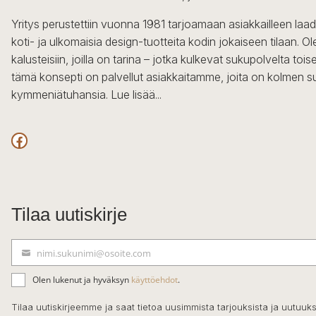
Yritys perustettiin vuonna 1981 tarjoamaan asiakkailleen laa
koti- ja ulkomaisia design-tuotteita kodin jokaiseen tilaan. 
kalusteisiin, joilla on tarina – jotka kulkevat sukupolvelta to
tämä konsepti on palvellut asiakkaitamme, joita on kolmen s
kymmeniätuhansia.
Lue lisää...
Facebook
Tilaa uutiskirje
nimi.sukunimi@osoite.com
S
ä
Olen lukenut ja hyväksyn
käyttöehdot
.
h
k
Tilaa uutiskirjeemme ja saat tietoa uusimmista tarjouksista ja uutuuks