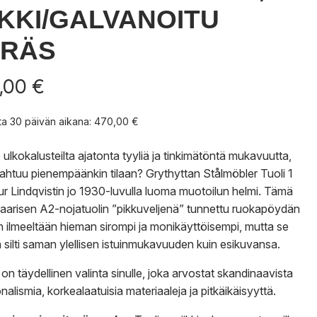
IKKI/GALVANOITU
ERÄS
,00
€
nta 30 päivän aikana:
470,00
€
ö ulkokalusteilta ajatonta tyyliä ja tinkimätöntä mukavuutta,
ahtuu pienempäänkin tilaan? Grythyttan Stålmöbler Tuoli 1
ur Lindqvistin jo 1930-luvulla luoma muotoilun helmi. Tämä
aarisen A2-nojatuolin ”pikkuveljenä” tunnettu ruokapöydän
on ilmeeltään hieman sirompi ja monikäyttöisempi, mutta se
a silti saman ylellisen istuinmukavuuden kuin esikuvansa.
 on täydellinen valinta sinulle, joka arvostat skandinaavista
nalismia, korkealaatuisia materiaaleja ja pitkäikäisyyttä.