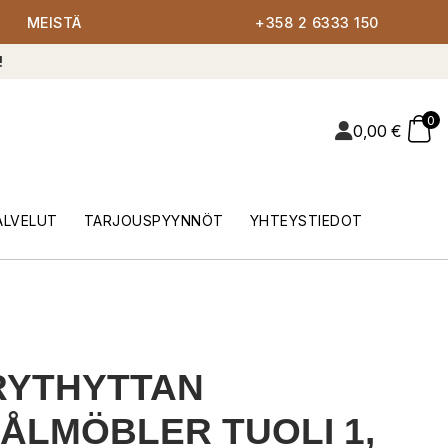
MEISTÄ
+358 2 6333 150
!
0
0,00
€
ALVELUT
TARJOUSPYYNNÖT
YHTEYSTIEDOT
RYTHYTTAN
ÅLMÖBLER TUOLI 1,