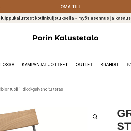
A
OMA TILI
Huippukalusteet kotiinkuljetuksella - myös asennus ja kasaus
Porin Kalustetalo
TOSSA
KAMPANJATUOTTEET
OUTLET
BRÄNDIT
P
ler tuoli 1, tiikki/galvanoitu teräs
G
ST