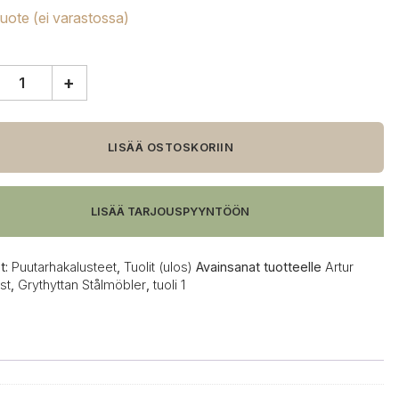
tuote (ei varastossa)
+
yttan
öbler
LISÄÄ OSTOSKORIIN
/galvanoitu
LISÄÄ TARJOUSPYYNTÖÖN
t:
Puutarhakalusteet
,
Tuolit (ulos)
Avainsanat tuotteelle
Artur
st
,
Grythyttan Stålmöbler
,
tuoli 1