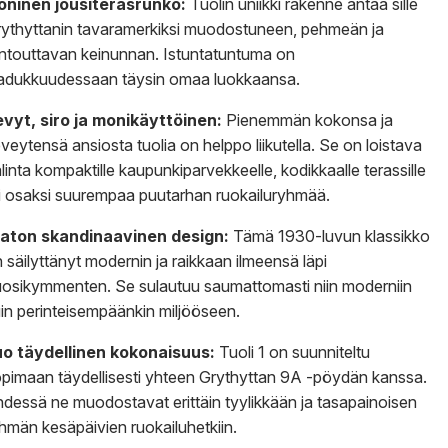
koninen jousiteräsrunko:
Tuolin uniikki rakenne antaa sille
ythyttanin tavaramerkiksi muodostuneen, pehmeän ja
ntouttavan keinunnan. Istuntatuntuma on
adukkuudessaan täysin omaa luokkaansa.
vyt, siro ja monikäyttöinen:
Pienemmän kokonsa ja
veytensä ansiosta tuolia on helppo liikutella. Se on loistava
linta kompaktille kaupunkiparvekkeelle, kodikkaalle terassille
i osaksi suurempaa puutarhan ruokailuryhmää.
jaton skandinaavinen design:
Tämä 1930-luvun klassikko
 säilyttänyt modernin ja raikkaan ilmeensä läpi
osikymmenten. Se sulautuu saumattomasti niin moderniin
in perinteisempäänkin miljööseen.
uo täydellinen kokonaisuus:
Tuoli 1 on suunniteltu
pimaan täydellisesti yhteen Grythyttan 9A -pöydän kanssa.
dessä ne muodostavat erittäin tyylikkään ja tasapainoisen
hmän kesäpäivien ruokailuhetkiin.