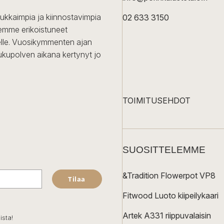
dukkaimpia ja kiinnostavimpia
02 633 3150
Olemme erikoistuneet
iselle. Vuosikymmenten ajan
ukupolven aikana kertynyt jo
TOIMITUSEHDOT
SUOSITTELEMME
&Tradition Flowerpot VP8
Tilaa
Fitwood Luoto kiipeilykaari
Artek A331 riippuvalaisin
ista!