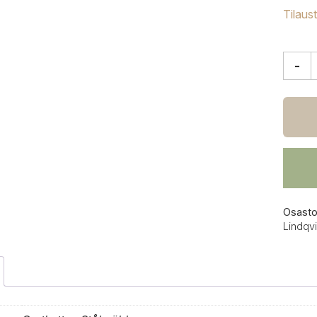
Tilaus
-
Gryth
Stålm
tuoli
1,
tiikki
teräs
määrä
Osasto
Lindqvi