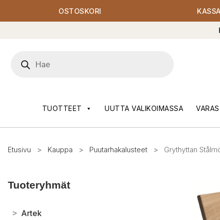
OSTOSKORI
KASS
Products
search
TUOTTEET
UUTTA VALIKOIMASSA
VARAS
Etusivu
>
Kauppa
>
Puutarhakalusteet
>
Grythyttan Stålmöb
Tuoteryhmät
>
Artek