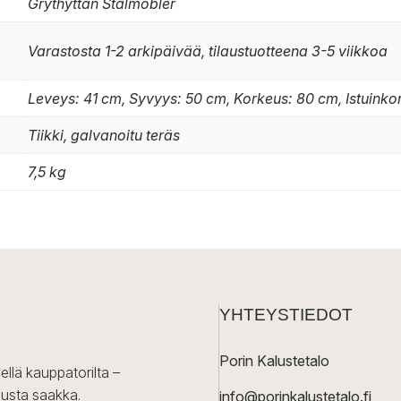
Grythyttan Stålmöbler
Varastosta 1-2 arkipäivää, tilaustuotteena 3-5 viikkoa
Leveys: 41 cm, Syvyys: 50 cm, Korkeus: 80 cm, Istuink
Tiikki, galvanoitu teräs
7,5 kg
YHTEYSTIEDOT
Porin Kalustetalo
ellä kauppatorilta –
lusta saakka.
info@porinkalustetalo.fi