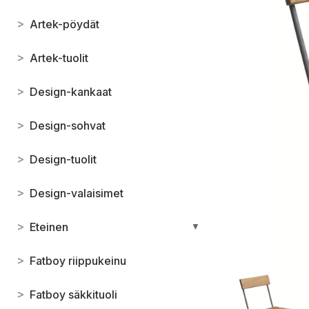
>
Artek-pöydät
>
Artek-tuolit
>
Design-kankaat
>
Design-sohvat
>
Design-tuolit
>
Design-valaisimet
>
Eteinen
▼
>
Fatboy riippukeinu
>
Fatboy säkkituoli