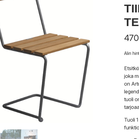
TI
T
470
Alin hi
Etsitk
joka m
on Art
legend
tuoli 
tarjoa
Tuoli 1
funktio