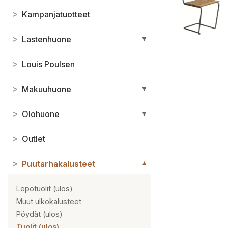
>
Kampanjatuotteet
>
Lastenhuone
▼
>
Louis Poulsen
>
Makuuhuone
▼
>
Olohuone
▼
>
Outlet
>
Puutarhakalusteet
▼
Lepotuolit (ulos)
Muut ulkokalusteet
Pöydät (ulos)
Tuolit (ulos)