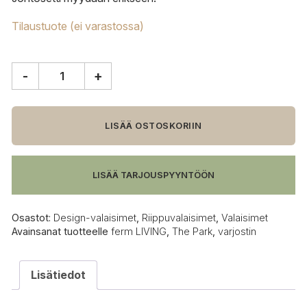
Tilaustuote (ei varastossa)
-
+
ferm
LIVING
The
Park
LISÄÄ OSTOSKORIIN
varjostin
määrä
LISÄÄ TARJOUSPYYNTÖÖN
Osastot:
Design-valaisimet
,
Riippuvalaisimet
,
Valaisimet
Avainsanat tuotteelle
ferm LIVING
,
The Park
,
varjostin
Lisätiedot