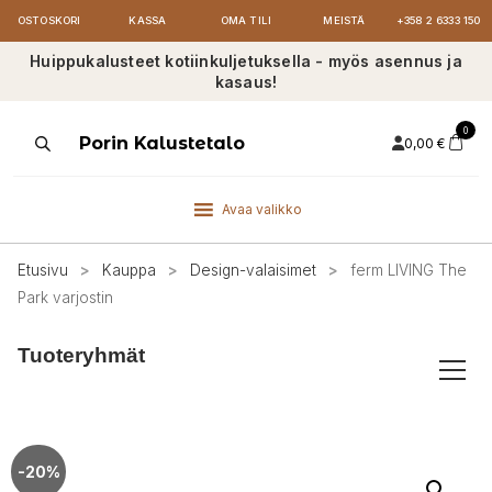
OSTOSKORI
KASSA
OMA TILI
MEISTÄ
+358 2 6333 150
Huippukalusteet kotiinkuljetuksella - myös asennus ja
kasaus!
0
Products
Porin Kalustetalo
0,00
€
search
Avaa valikko
Etusivu
>
Kauppa
>
Design-valaisimet
>
ferm LIVING The
Park varjostin
Tuoteryhmät
-20%