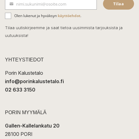
Tilaa
nimi.sukunimi@osoite.com
b
S
ä
o
Olen lukenut ja hyväksyn
käyttöehdot
.
h
k
o
Tilaa uutiskirjeemme ja saat tietoa uusimmista tarjouksista ja
ö
uutuuksista!
k
p
o
s
t
YHTEYSTIEDOT
i
Porin Kalustetalo
info@porinkalustetalo.fi
02 633 3150
PORIN MYYMÄLÄ
Gallen-Kallelankatu 20
28100 PORI