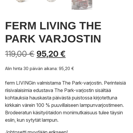
FERM LIVING THE
PARK VARJOSTIN
119,00
€
95,20
€
Alin hinta 30 päivän aikana:
95,20
€
ferm LIVINGin valmistama The Park-varjostin.
Perinteisiä
riisivalaisimia edustava The Park-varjostin sisältää
kohtauksia hauskasta päivästä puistossa kirjotettuna
kirkkain värein 100 % puuvillaiseen lampunvarjostimeen.
Brodeeratun käsityötaidon monimutkaisuus tulee täysin
esiin, kun sytytät lampun.
Johtosetti myydään erikseen!