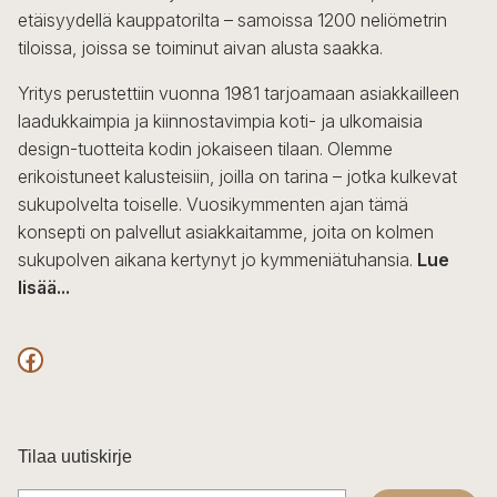
etäisyydellä kauppatorilta – samoissa 1200 neliömetrin
tiloissa, joissa se toiminut aivan alusta saakka.
Yritys perustettiin vuonna 1981 tarjoamaan asiakkailleen
laadukkaimpia ja kiinnostavimpia koti- ja ulkomaisia
design-tuotteita kodin jokaiseen tilaan. Olemme
erikoistuneet kalusteisiin, joilla on tarina – jotka kulkevat
sukupolvelta toiselle. Vuosikymmenten ajan tämä
konsepti on palvellut asiakkaitamme, joita on kolmen
sukupolven aikana kertynyt jo kymmeniätuhansia.
Lue
lisää...
F
a
c
Tilaa uutiskirje
e