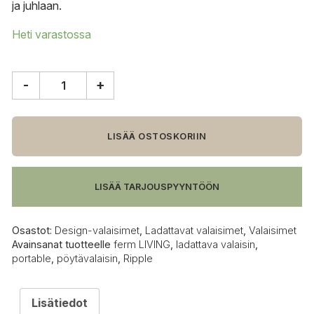
ja juhlaan.
Heti varastossa
-
+
ferm
LIVING
Ripple
portable
LISÄÄ OSTOSKORIIN
pöytävalaisin
määrä
LISÄÄ TARJOUSPYYNTÖÖN
Osastot:
Design-valaisimet
,
Ladattavat valaisimet
,
Valaisimet
Avainsanat tuotteelle
ferm LIVING
,
ladattava valaisin
,
portable
,
pöytävalaisin
,
Ripple
Lisätiedot