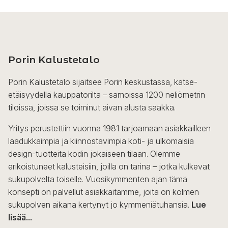
Porin Kalustetalo
Porin Kalustetalo sijaitsee Porin keskustassa, katse-
etäisyydellä kauppatorilta – samoissa 1200 neliömetrin
tiloissa, joissa se toiminut aivan alusta saakka.
Yritys perustettiin vuonna 1981 tarjoamaan asiakkailleen
laadukkaimpia ja kiinnostavimpia koti- ja ulkomaisia
design-tuotteita kodin jokaiseen tilaan. Olemme
erikoistuneet kalusteisiin, joilla on tarina – jotka kulkevat
sukupolvelta toiselle. Vuosikymmenten ajan tämä
konsepti on palvellut asiakkaitamme, joita on kolmen
sukupolven aikana kertynyt jo kymmeniätuhansia.
Lue
lisää...