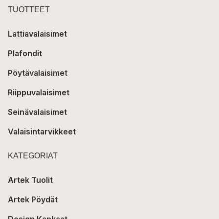
TUOTTEET
Lattiavalaisimet
Plafondit
Pöytävalaisimet
Riippuvalaisimet
Seinävalaisimet
Valaisintarvikkeet
KATEGORIAT
Artek Tuolit
Artek Pöydät
Design Kankaat