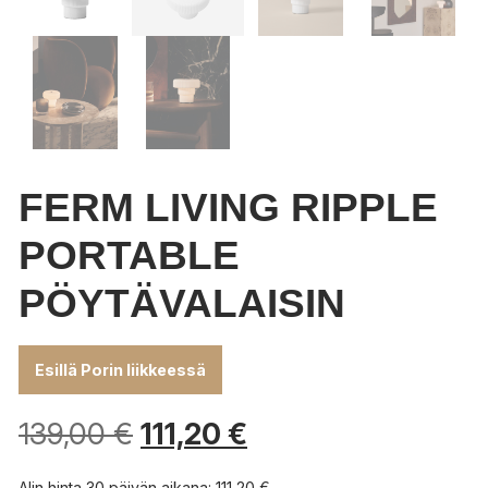
FERM LIVING RIPPLE
PORTABLE
PÖYTÄVALAISIN
Esillä Porin liikkeessä
139,00
€
111,20
€
Alin hinta 30 päivän aikana:
111,20
€