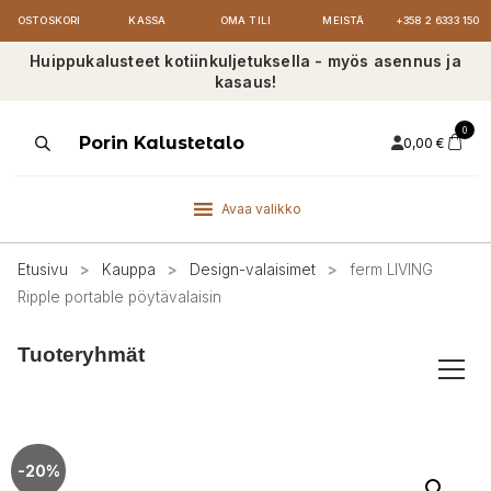
OSTOSKORI
KASSA
OMA TILI
MEISTÄ
+358 2 6333 150
Huippukalusteet kotiinkuljetuksella - myös asennus ja
kasaus!
0
Products
Porin Kalustetalo
0,00
€
search
Avaa valikko
Etusivu
>
Kauppa
>
Design-valaisimet
>
ferm LIVING
Ripple portable pöytävalaisin
Tuoteryhmät
-20%