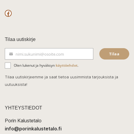
F
a
c
Tilaa uutiskirje
e
Tilaa
nimi.sukunimi@osoite.com
b
S
ä
o
Olen lukenut ja hyväksyn
käyttöehdot
.
h
k
o
Tilaa uutiskirjeemme ja saat tietoa uusimmista tarjouksista ja
ö
uutuuksista!
k
p
o
s
t
YHTEYSTIEDOT
i
Porin Kalustetalo
info@porinkalustetalo.fi