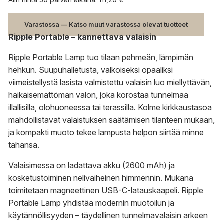
Varastossa — Katso muut varastossa olevat tuotteet
Ripple Portable – kannettava valaisin
Ripple Portable Lamp tuo tilaan pehmeän, lämpimän
hehkun. Suupuhalletusta, valkoiseksi opaaliksi
viimeistellystä lasista valmistettu valaisin luo miellyttävän,
häikäisemättömän valon, joka korostaa tunnelmaa
illallisilla, olohuoneessa tai terassilla. Kolme kirkkaustasoa
mahdollistavat valaistuksen säätämisen tilanteen mukaan,
ja kompakti muoto tekee lampusta helpon siirtää minne
tahansa.
Valaisimessa on ladattava akku (2600 mAh) ja
kosketustoiminen nelivaiheinen himmennin. Mukana
toimitetaan magneettinen USB-C-latauskaapeli. Ripple
Portable Lamp yhdistää modernin muotoilun ja
käytännöllisyyden – täydellinen tunnelmavalaisin arkeen