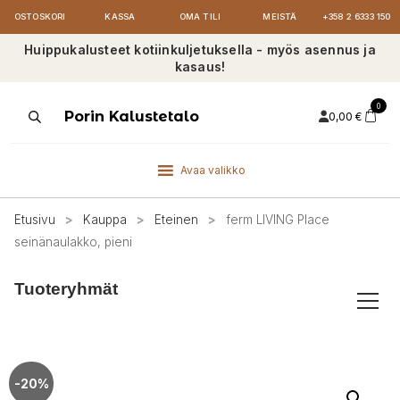
OSTOSKORI
KASSA
OMA TILI
MEISTÄ
+358 2 6333 150
Huippukalusteet kotiinkuljetuksella - myös asennus ja
kasaus!
0
Products
Porin Kalustetalo
0,00
€
search
Avaa valikko
Etusivu
>
Kauppa
>
Eteinen
>
ferm LIVING Place
seinänaulakko, pieni
Tuoteryhmät
-20%