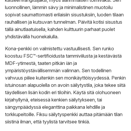
katseenvangitsijaksi, myös äärimmäisen toimivaksi. Sen
luonnollinen, lämmin sävy ja minimalistinen muotoilu
sopivat saumattomasti erilaisiin sisustuksiin, luoden tilaan
rauhallisen ja kutsuvan tunnelman. Päivitä kotisi sisustus
tällä ainutlaatuisella, kahden kulttuurin parhaat puolet
yhdistävällä huonekalulla.
Kona-penkki on valmistettu vastuullisesti. Sen runko
koostuu FSC™-sertifioidusta tammiviilusta ja kestävästä
MDF-ytimestä, taaten pitkän iän ja
ympäristöystävällisemmän valinnan. Sen todellinen
vahvuus piilee kuitenkin sen monikäyttöisyydessä. Penkin
istuinosan alapuolella on avoin säilytystila, joka tekee siitä
täydellisen lisän kodin eri tiloihin. Käytä sitä olohuoneen
kirjahyllynä, eteisessä kenkien säilytykseen, tai
sängynpäädyssä eleganttina paikkana lehdille ja
torkkupeitoille. Fiksu säilytyspenkki auttaa pitämään tilan
siistinä ilman, että tyylistä tarvitsee tinkiä.