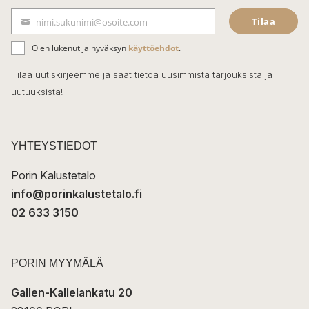
e
Tilaa
nimi.sukunimi@osoite.com
b
S
ä
o
Olen lukenut ja hyväksyn
käyttöehdot
.
h
k
o
Tilaa uutiskirjeemme ja saat tietoa uusimmista tarjouksista ja
ö
uutuuksista!
k
p
o
s
t
YHTEYSTIEDOT
i
Porin Kalustetalo
info@porinkalustetalo.fi
02 633 3150
PORIN MYYMÄLÄ
Gallen-Kallelankatu 20