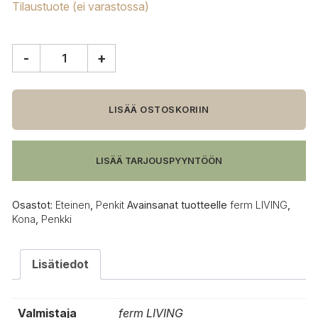
Tilaustuote (ei varastossa)
-
+
ferm
LIVING
Kona
penkki,
LISÄÄ OSTOSKORIIN
tumma
petsi
määrä
LISÄÄ TARJOUSPYYNTÖÖN
Osastot:
Eteinen
,
Penkit
Avainsanat tuotteelle
ferm LIVING
,
Kona
,
Penkki
Lisätiedot
Valmistaja
ferm LIVING