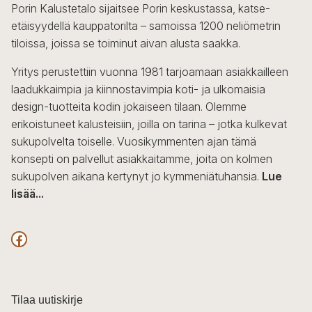
Porin Kalustetalo sijaitsee Porin keskustassa, katse-
etäisyydellä kauppatorilta – samoissa 1200 neliömetrin
tiloissa, joissa se toiminut aivan alusta saakka.
Yritys perustettiin vuonna 1981 tarjoamaan asiakkailleen
laadukkaimpia ja kiinnostavimpia koti- ja ulkomaisia
design-tuotteita kodin jokaiseen tilaan. Olemme
erikoistuneet kalusteisiin, joilla on tarina – jotka kulkevat
sukupolvelta toiselle. Vuosikymmenten ajan tämä
konsepti on palvellut asiakkaitamme, joita on kolmen
sukupolven aikana kertynyt jo kymmeniätuhansia.
Lue
lisää...
F
a
c
Tilaa uutiskirje