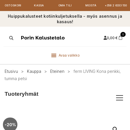
OSTOSKORI
KASSA
OMA TILI
MEISTÄ
+358 2 6333 150
Huippukalusteet kotiinkuljetuksella - myös asennus ja
kasaus!
0
Products
Porin Kalustetalo
0,00
€
search
Avaa valikko
Etusivu
>
Kauppa
>
Eteinen
>
ferm LIVING Kona penkki,
tumma petsi
Tuoteryhmät
-20%