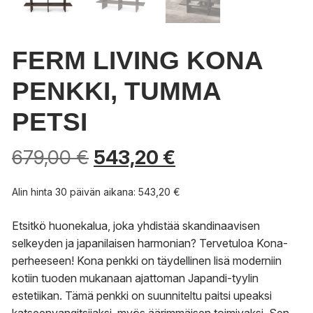
FERM LIVING KONA
PENKKI, TUMMA
PETSI
679,00
€
543,20
€
Alin hinta 30 päivän aikana:
543,20
€
Etsitkö huonekalua, joka yhdistää skandinaavisen
selkeyden ja japanilaisen harmonian? Tervetuloa Kona-
perheeseen! Kona penkki on täydellinen lisä moderniin
kotiin tuoden mukanaan ajattoman Japandi-tyylin
estetiikan. Tämä penkki on suunniteltu paitsi upeaksi