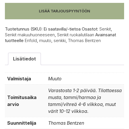
LISÄÄ TARJOUSPYYNTÖÖN
Tuotetunnus (SKU):
Ei saatavilla/-tietoa
Osastot:
Senkit
,
Senkit makuuhuoneeseen
,
Senkit ruokailutilaan
Avainsanat
tuotteelle
Enfold
,
muuto
,
senkki
,
Thomas Bentzen
Lisätiedot
Valmistaja
Muuto
Varastosta 1-2 päivää. Tilattaessa
Toimitusaika
musta, tammi/harmaa ja
arvio
tammi/vihreä 4-6 viikkoa, muut
värit 10-12 viikkoa.
Suunnittelija
Thomas Bentzen