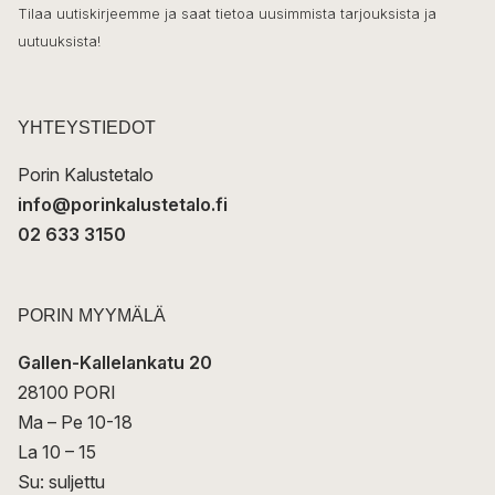
k
o
Tilaa uutiskirjeemme ja saat tietoa uusimmista tarjouksista ja
ö
uutuuksista!
k
p
o
s
t
YHTEYSTIEDOT
i
Porin Kalustetalo
info@porinkalustetalo.fi
02 633 3150
PORIN MYYMÄLÄ
Gallen-Kallelankatu 20
28100 PORI
Ma – Pe 10-18
La 10 – 15
Su: suljettu