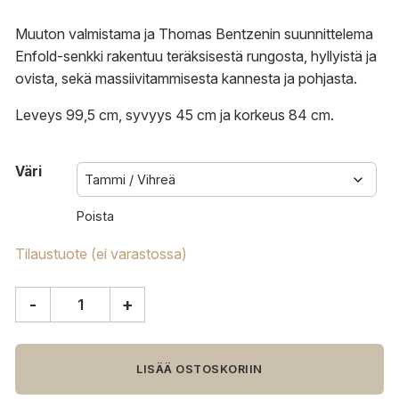
Muuton valmistama ja Thomas Bentzenin suunnittelema
Enfold-senkki rakentuu teräksisestä rungosta, hyllyistä ja
ovista, sekä massiivitammisesta kannesta ja pohjasta.
Leveys 99,5 cm, syvyys 45 cm ja korkeus 84 cm.
Väri
Poista
Tilaustuote (ei varastossa)
-
+
Muuto
Enfold
senkki,
korkea
LISÄÄ OSTOSKORIIN
määrä