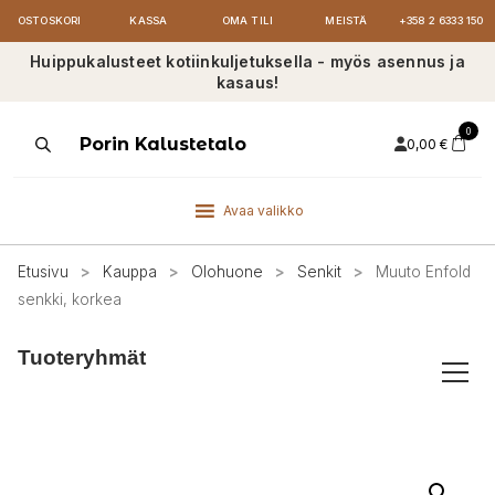
OSTOSKORI
KASSA
OMA TILI
MEISTÄ
+358 2 6333 150
Huippukalusteet kotiinkuljetuksella - myös asennus ja
kasaus!
0
Products
Porin Kalustetalo
0,00
€
search
Avaa valikko
Etusivu
>
Kauppa
>
Olohuone
>
Senkit
>
Muuto Enfold
senkki, korkea
Tuoteryhmät