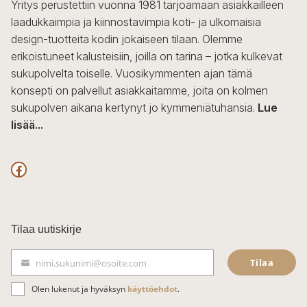
Yritys perustettiin vuonna 1981 tarjoamaan asiakkailleen
laadukkaimpia ja kiinnostavimpia koti- ja ulkomaisia
design-tuotteita kodin jokaiseen tilaan. Olemme
erikoistuneet kalusteisiin, joilla on tarina – jotka kulkevat
sukupolvelta toiselle. Vuosikymmenten ajan tämä
konsepti on palvellut asiakkaitamme, joita on kolmen
sukupolven aikana kertynyt jo kymmeniätuhansia.
Lue
lisää...
F
a
c
Tilaa uutiskirje
e
Tilaa
nimi.sukunimi@osoite.com
b
S
ä
o
Olen lukenut ja hyväksyn
käyttöehdot
.
h