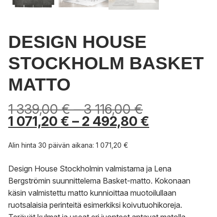
DESIGN HOUSE
STOCKHOLM BASKET
MATTO
Hintaluokka:
1 339,00
€
–
3 116,00
€
1
Hintaluokk
1 071,20
€
–
2 492,80
€
339,00 €
1
-
071,20 €
Alin hinta 30 päivän aikana:
1 071,20
€
3
-
116,00 €
2
Design House Stockholmin valmistama ja Lena
492,80 €
Bergströmin suunnittelema Basket-matto. Kokonaan
käsin valmistettu matto kunnioittaa muotoilullaan
ruotsalaisia perinteitä esimerkiksi koivutuohikoreja.