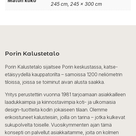
Maton koko
245 cm, 245 x 300 cm
Porin Kalustetalo
Porin Kalustetalo sijaitsee Porin keskustassa, katse-
etäisyydellä kauppatorilta – samoissa 1200 neliömetrin
tiloissa, joissa se toiminut aivan alusta saakka.
Yritys perustettiin vuonna 1981 tarjoamaan asiakkailleen
laadukkaimpia ja kiinnostavimpia koti- ja ulkomaisia
design-tuotteita kodin jokaiseen tilaan. Olemme
erikoistuneet kalusteisiin, joilla on tarina – jotka kulkevat
sukupolvelta toiselle. Vuosikymmenten ajan tämä
konsepti on palvellut asiakkaitamme, joita on kolmen