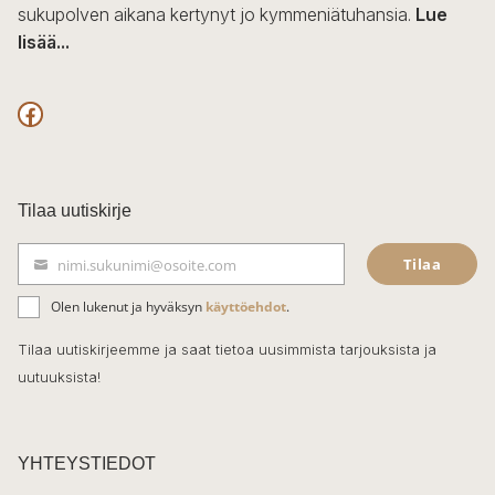
sukupolven aikana kertynyt jo kymmeniätuhansia.
Lue
lisää...
F
a
c
Tilaa uutiskirje
e
Tilaa
nimi.sukunimi@osoite.com
b
S
ä
o
Olen lukenut ja hyväksyn
käyttöehdot
.
h
k
o
Tilaa uutiskirjeemme ja saat tietoa uusimmista tarjouksista ja
ö
uutuuksista!
k
p
o
s
t
YHTEYSTIEDOT
i