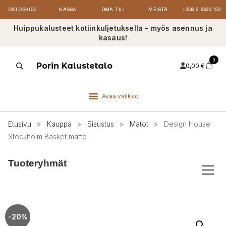
OSTOSKORI
KASSA
OMA TILI
MEISTÄ
+358 2 6333 150
Huippukalusteet kotiinkuljetuksella - myös asennus ja
kasaus!
0
Products
Porin Kalustetalo
0,00
€
search
Avaa valikko
Etusivu
>
Kauppa
>
Sisustus
>
Matot
>
Design House
Stockholm Basket matto
Tuoteryhmät
-20%