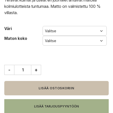
Terävät kulmat ja useat eri juonteet antavat matolla
kolmiulotteista tuntumaa. Matto on valmistettu 100 %
villasta.
Väri
Maton koko
-
+
Design
House
Stockholm
Basket
LISÄÄ OSTOSKORIIN
matto
määrä
LISÄÄ TARJOUSPYYNTÖÖN