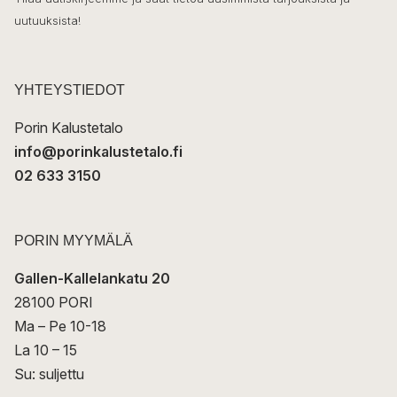
ö
uutuuksista!
k
p
o
s
t
YHTEYSTIEDOT
i
Porin Kalustetalo
info@porinkalustetalo.fi
02 633 3150
PORIN MYYMÄLÄ
Gallen-Kallelankatu 20
28100 PORI
Ma – Pe 10-18
La 10 – 15
Su: suljettu