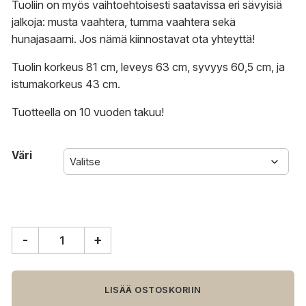
Tuoliin on myös vaihtoehtoisesti saatavissa eri sävyisiä
jalkoja: musta vaahtera, tumma vaahtera sekä
hunajasaarni. Jos nämä kiinnostavat
ota yhteyttä!
Tuolin korkeus 81 cm, leveys 63 cm, syvyys 60,5 cm, ja
istumakorkeus 43 cm.
Tuotteella on 10 vuoden takuu!
Väri
-
+
Vitra
DAW
tuoli
määrä
LISÄÄ OSTOSKORIIN