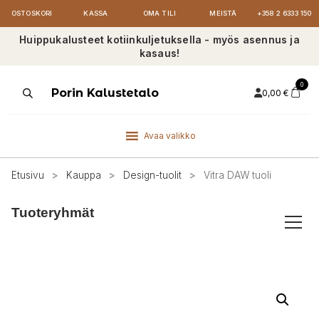
OSTOSKORI
KASSA
OMA TILI
MEISTÄ
+358 2 6333 150
Huippukalusteet kotiinkuljetuksella - myös asennus ja
kasaus!
0
Products
Porin Kalustetalo
0,00
€
search
Avaa valikko
Etusivu
>
Kauppa
>
Design-tuolit
>
Vitra DAW tuoli
Tuoteryhmät