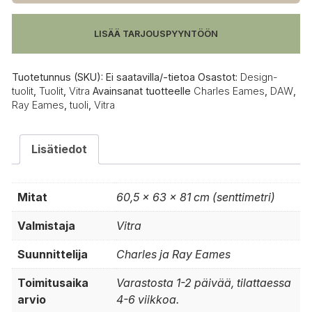
LISÄÄ TARJOUSPYYNTÖÖN
Tuotetunnus (SKU):
Ei saatavilla/-tietoa
Osastot:
Design-
tuolit
,
Tuolit
,
Vitra
Avainsanat tuotteelle
Charles Eames
,
DAW
,
Ray Eames
,
tuoli
,
Vitra
Lisätiedot
Mitat
60,5 × 63 × 81 cm (senttimetri)
Valmistaja
Vitra
Suunnittelija
Charles ja Ray Eames
Toimitusaika
Varastosta 1-2 päivää, tilattaessa
arvio
4-6 viikkoa.