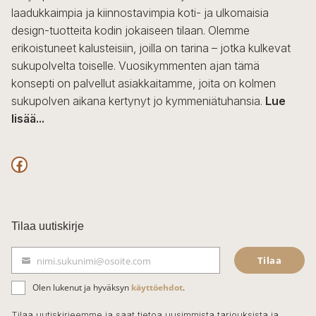
laadukkaimpia ja kiinnostavimpia koti- ja ulkomaisia
design-tuotteita kodin jokaiseen tilaan. Olemme
erikoistuneet kalusteisiin, joilla on tarina – jotka kulkevat
sukupolvelta toiselle. Vuosikymmenten ajan tämä
konsepti on palvellut asiakkaitamme, joita on kolmen
sukupolven aikana kertynyt jo kymmeniätuhansia.
Lue
lisää...
F
a
c
Tilaa uutiskirje
e
Tilaa
nimi.sukunimi@osoite.com
b
S
ä
o
Olen lukenut ja hyväksyn
käyttöehdot
.
h
k
o
Tilaa uutiskirjeemme ja saat tietoa uusimmista tarjouksista ja