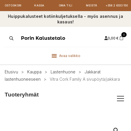
OSTOSKORI
KASSA
OMA TILI
MEISTÄ
+358 2 6333 150
Huippukalusteet kotiinkuljetuksella - myös asennus ja
kasaus!
0
Products
Porin Kalustetalo
0,00
€
search
Avaa valikko
Etusivu
>
Kauppa
>
Lastenhuone
>
Jakkarat
lastenhuoneeseen
>
Vitra Cork Family A sivupöytä/jakkara
Tuoteryhmät