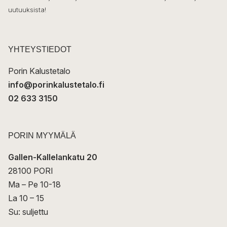
ö
uutuuksista!
k
p
o
s
t
YHTEYSTIEDOT
i
Porin Kalustetalo
info@porinkalustetalo.fi
02 633 3150
PORIN MYYMÄLÄ
Gallen-Kallelankatu 20
28100 PORI
Ma – Pe 10-18
La 10 – 15
Su: suljettu