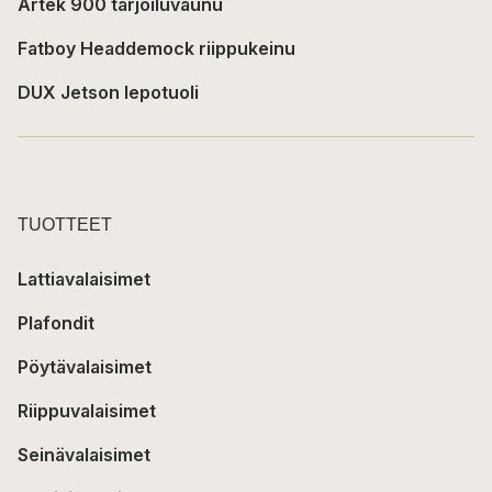
Artek 900 tarjoiluvaunu
Fatboy Headdemock riippukeinu
DUX Jetson lepotuoli
TUOTTEET
Lattiavalaisimet
Plafondit
Pöytävalaisimet
Riippuvalaisimet
Seinävalaisimet