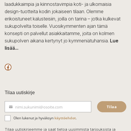
laadukkaimpia ja kiinnostavimpia koti- ja ulkomaisia
design-tuotteita kodin jokaiseen tilaan. Olemme
erikoistuneet kalusteisiin, joilla on tarina – jotka kulkevat
sukupolvelta toiselle. Vuosikymmenten ajan tämä
konsepti on palvellut asiakkaitamme, joita on kolmen
sukupolven aikana kertynyt jo kymmeniätuhansia.
Lue
lisää...
F
a
c
Tilaa uutiskirje
e
Tilaa
nimi.sukunimi@osoite.com
b
S
ä
o
Olen lukenut ja hyväksyn
käyttöehdot
.
h
k
o
Tilaa uutiskirjeemme ja saat tietoa uusimmista tarjouksista ja