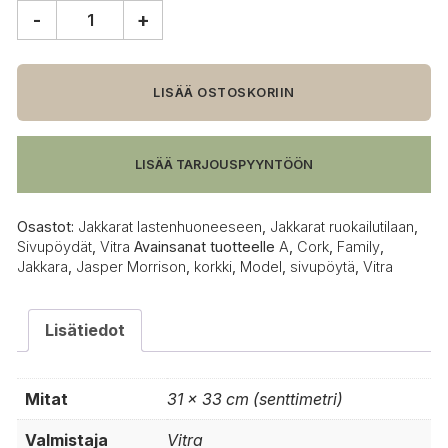
-
+
Vitra
Cork
Family
A
LISÄÄ OSTOSKORIIN
sivupöytä/jakkara
määrä
LISÄÄ TARJOUSPYYNTÖÖN
Osastot:
Jakkarat lastenhuoneeseen
,
Jakkarat ruokailutilaan
,
Sivupöydät
,
Vitra
Avainsanat tuotteelle
A
,
Cork
,
Family
,
Jakkara
,
Jasper Morrison
,
korkki
,
Model
,
sivupöytä
,
Vitra
Lisätiedot
Mitat
31 × 33 cm (senttimetri)
Valmistaja
Vitra