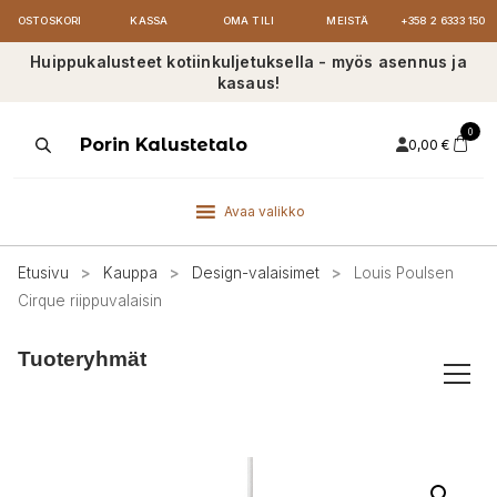
OSTOSKORI
KASSA
OMA TILI
MEISTÄ
+358 2 6333 150
Huippukalusteet kotiinkuljetuksella - myös asennus ja
kasaus!
0
Products
Porin Kalustetalo
0,00
€
search
Avaa valikko
Etusivu
>
Kauppa
>
Design-valaisimet
>
Louis Poulsen
Cirque riippuvalaisin
Tuoteryhmät