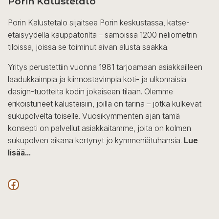
Porin Kalustetalo
Porin Kalustetalo sijaitsee Porin keskustassa, katse-
etäisyydellä kauppatorilta – samoissa 1200 neliömetrin
tiloissa, joissa se toiminut aivan alusta saakka.
Yritys perustettiin vuonna 1981 tarjoamaan asiakkailleen
laadukkaimpia ja kiinnostavimpia koti- ja ulkomaisia
design-tuotteita kodin jokaiseen tilaan. Olemme
erikoistuneet kalusteisiin, joilla on tarina – jotka kulkevat
sukupolvelta toiselle. Vuosikymmenten ajan tämä
konsepti on palvellut asiakkaitamme, joita on kolmen
sukupolven aikana kertynyt jo kymmeniätuhansia.
Lue
lisää...
F
a