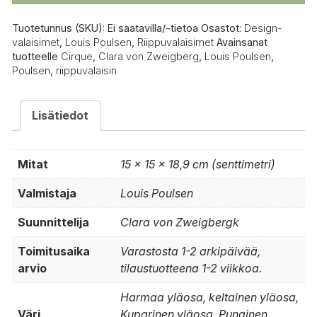
Tuotetunnus (SKU):
Ei saatavilla/-tietoa
Osastot:
Design-
valaisimet
,
Louis Poulsen
,
Riippuvalaisimet
Avainsanat
tuotteelle
Cirque
,
Clara von Zweigberg
,
Louis Poulsen
,
Poulsen
,
riippuvalaisin
Lisätiedot
Mitat
15 × 15 × 18,9 cm (senttimetri)
Valmistaja
Louis Poulsen
Suunnittelija
Clara von Zweigbergk
Toimitusaika
Varastosta 1-2 arkipäivää,
arvio
tilaustuotteena 1-2 viikkoa.
Harmaa yläosa, keltainen yläosa,
Väri
Kuparinen yläosa, Punainen