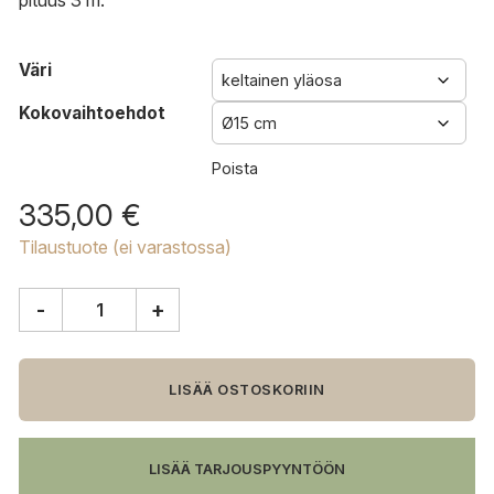
pituus 3 m.
Väri
Kokovaihtoehdot
Poista
335,00
€
Tilaustuote (ei varastossa)
-
+
Louis
Poulsen
Cirque
riippuvalaisin
LISÄÄ OSTOSKORIIN
määrä
LISÄÄ TARJOUSPYYNTÖÖN