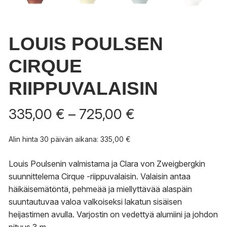
LOUIS POULSEN
CIRQUE
RIIPPUVALAISIN
Hintaluokka:
335,00
€
–
725,00
€
335,00 €
-
Alin hinta 30 päivän aikana:
335,00
€
725,00 €
Louis Poulsenin valmistama ja Clara von Zweigbergkin
suunnittelema Cirque -riippuvalaisin. Valaisin antaa
häikäisemätöntä, pehmeää ja miellyttävää alaspäin
suuntautuvaa valoa valkoiseksi lakatun sisäisen
heijastimen avulla. Varjostin on vedettyä alumiini ja johdon