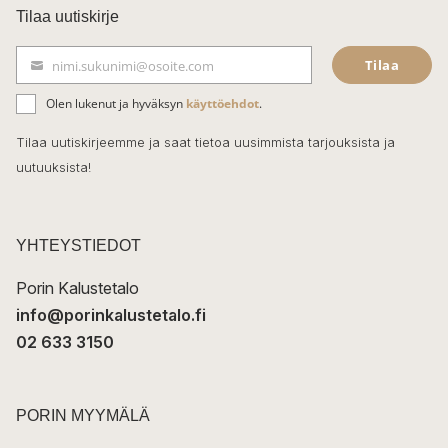
c
Tilaa uutiskirje
e
Tilaa
nimi.sukunimi@osoite.com
b
S
ä
o
Olen lukenut ja hyväksyn
käyttöehdot
.
h
k
o
Tilaa uutiskirjeemme ja saat tietoa uusimmista tarjouksista ja
ö
uutuuksista!
k
p
o
s
t
YHTEYSTIEDOT
i
Porin Kalustetalo
info@porinkalustetalo.fi
02 633 3150
PORIN MYYMÄLÄ