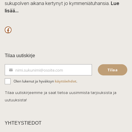
sukupolven aikana kertynyt jo kymmeniätuhansia.
Lue
lisää...
F
a
c
Tilaa uutiskirje
e
Tilaa
nimi.sukunimi@osoite.com
b
S
ä
o
Olen lukenut ja hyväksyn
käyttöehdot
.
h
k
o
Tilaa uutiskirjeemme ja saat tietoa uusimmista tarjouksista ja
ö
uutuuksista!
k
p
o
s
t
YHTEYSTIEDOT
i