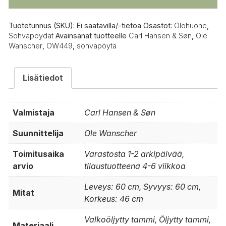
Tuotetunnus (SKU):
Ei saatavilla/-tietoa
Osastot:
Olohuone
,
Sohvapöydät
Avainsanat tuotteelle
Carl Hansen & Søn
,
Ole
Wanscher
,
OW449
,
sohvapöytä
Lisätiedot
Valmistaja
Carl Hansen & Søn
Suunnittelija
Ole Wanscher
Toimitusaika
Varastosta 1-2 arkipäivää,
arvio
tilaustuotteena 4-6 viikkoa
Leveys: 60 cm, Syvyys: 60 cm,
Mitat
Korkeus: 46 cm
Valkoöljytty tammi, Öljytty tammi,
Materiaali