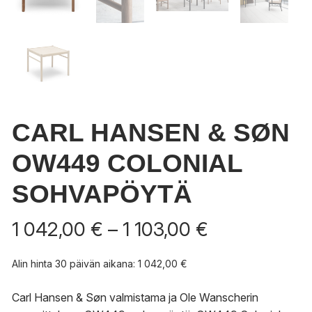
CARL HANSEN & SØN
OW449 COLONIAL
SOHVAPÖYTÄ
Hintaluokka:
1 042,00
€
–
1 103,00
€
1
042,00 €
Alin hinta 30 päivän aikana:
1 042,00
€
-
1
Carl Hansen & Søn valmistama ja Ole Wanscherin