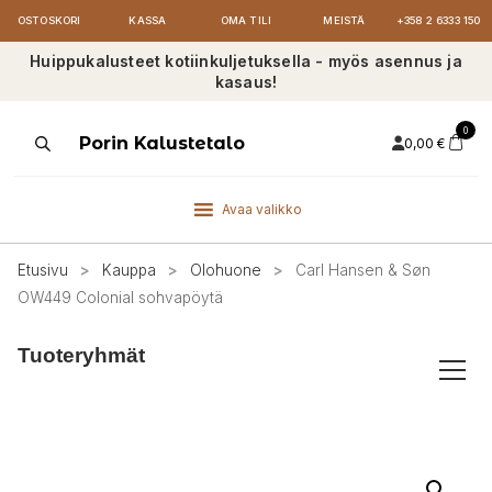
OSTOSKORI
KASSA
OMA TILI
MEISTÄ
+358 2 6333 150
Huippukalusteet kotiinkuljetuksella - myös asennus ja
kasaus!
0
Products
Porin Kalustetalo
0,00
€
search
Avaa valikko
Etusivu
>
Kauppa
>
Olohuone
>
Carl Hansen & Søn
OW449 Colonial sohvapöytä
Tuoteryhmät