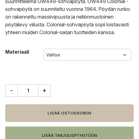
103,00 €
suunnittelema OW449-sohvapöytä.
OW449 Colonial -
sohvapöytä on suunniteltu vuonna 1964. Pöydän runko
on rakennettu massiivipuusta ja neliönmuotoinen
pöytälevy viilusta. Colonial-sohvapöytä sopii loistavasti
yhteen muiden Colonial-sarjan tuotteiden kanssa.
Materiaali
-
+
Carl
Hansen
&
Søn
LISÄÄ OSTOSKORIIN
OW449
Colonial
sohvapöytä
LISÄÄ TARJOUSPYYNTÖÖN
määrä