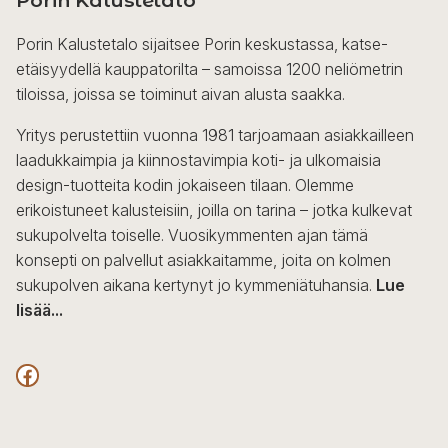
Porin Kalustetalo sijaitsee Porin keskustassa, katse-
etäisyydellä kauppatorilta – samoissa 1200 neliömetrin
tiloissa, joissa se toiminut aivan alusta saakka.
Yritys perustettiin vuonna 1981 tarjoamaan asiakkailleen
laadukkaimpia ja kiinnostavimpia koti- ja ulkomaisia
design-tuotteita kodin jokaiseen tilaan. Olemme
erikoistuneet kalusteisiin, joilla on tarina – jotka kulkevat
sukupolvelta toiselle. Vuosikymmenten ajan tämä
konsepti on palvellut asiakkaitamme, joita on kolmen
sukupolven aikana kertynyt jo kymmeniätuhansia.
Lue
lisää...
F
a