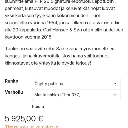
620,00 €
suunnittelema FH429 Signature-lepotuoli. Lepotuolin
pehmeät, kutsuvat muodot ja kelluvat käsinojat luovat
yksinkertaisen tyylikkään kokonaisuuden. Tuoli
suunniteltiin vuonna 1954, jonka jälkeen niitä valmistettiin
alle 20 kappaletta. Carl Hansen & Søn otti mallin uudelleen
käyttöön vuonna 2015.
Tuoliin on saatavilla rahi. Saatavana myös monella eri
kangas- ja nahkaverhoilulla. Jos nämä vaihtoehdot
kiinnostavat
ota yhteyttä
ja
pyydä tarjous
!
Runko
Verhoilu
Poista
5 925,00
€
Tilaustuote (ei varastossa)