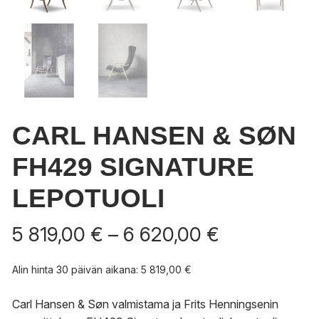
CARL HANSEN & SØN
FH429 SIGNATURE
LEPOTUOLI
Hintaluokka
5 819,00
€
–
6 620,00
€
5
819,00 €
Alin hinta 30 päivän aikana:
5 819,00
€
-
6
Carl Hansen & Søn valmistama ja Frits Henningsenin