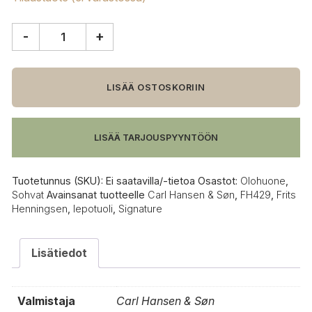
-
+
Carl
Hansen
&
Søn
LISÄÄ OSTOSKORIIN
FH429
Signature
lepotuoli
LISÄÄ TARJOUSPYYNTÖÖN
määrä
Tuotetunnus (SKU):
Ei saatavilla/-tietoa
Osastot:
Olohuone
,
Sohvat
Avainsanat tuotteelle
Carl Hansen & Søn
,
FH429
,
Frits
Henningsen
,
lepotuoli
,
Signature
Lisätiedot
Valmistaja
Carl Hansen & Søn