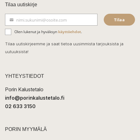
c
Tilaa uutiskirje
e
Tilaa
nimi.sukunimi@osoite.com
b
S
ä
o
Olen lukenut ja hyväksyn
käyttöehdot
.
h
k
o
Tilaa uutiskirjeemme ja saat tietoa uusimmista tarjouksista ja
ö
uutuuksista!
k
p
o
s
t
YHTEYSTIEDOT
i
Porin Kalustetalo
info@porinkalustetalo.fi
02 633 3150
PORIN MYYMÄLÄ