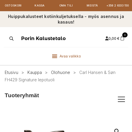
OSTOSKORI
KASSA
OMA TILI
MEISTÄ
+358 2 6333 150
Huippukalusteet kotiinkuljetuksella - myös asennus ja
kasaus!
0
Products
Porin Kalustetalo
0,00
€
search
Avaa valikko
Etusivu
>
Kauppa
>
Olohuone
>
Carl Hansen & Søn
FH429 Signature lepotuoli
Tuoteryhmät