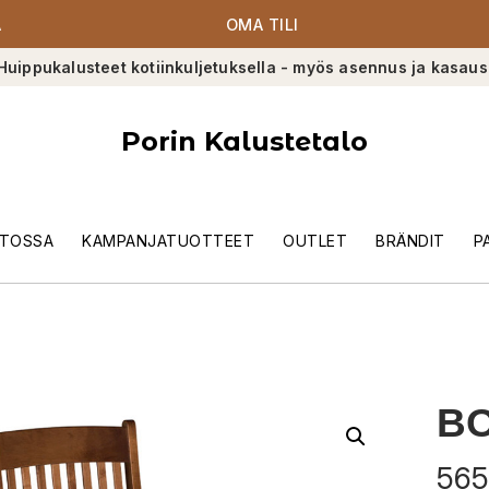
A
OMA TILI
Huippukalusteet kotiinkuljetuksella - myös asennus ja kasaus
Porin Kalustetalo
TOSSA
KAMPANJATUOTTEET
OUTLET
BRÄNDIT
P
BO
565