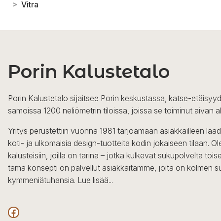
>
Vitra
Porin Kalustetalo
Porin Kalustetalo sijaitsee Porin keskustassa, katse-etäisyyd
samoissa 1200 neliömetrin tiloissa, joissa se toiminut aivan a
Yritys perustettiin vuonna 1981 tarjoamaan asiakkailleen laa
koti- ja ulkomaisia design-tuotteita kodin jokaiseen tilaan. 
kalusteisiin, joilla on tarina – jotka kulkevat sukupolvelta to
tämä konsepti on palvellut asiakkaitamme, joita on kolmen s
kymmeniätuhansia.
Lue lisää...
Facebook