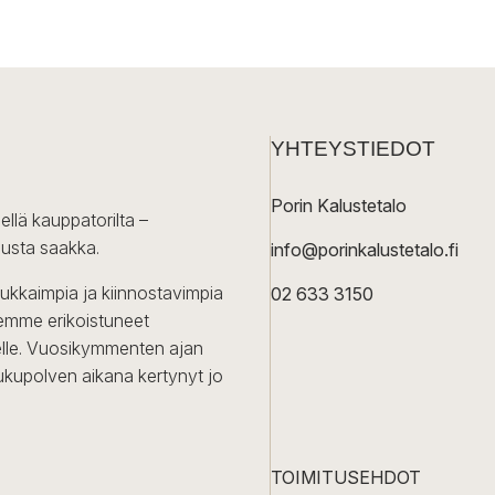
YHTEYSTIEDOT
Porin Kalustetalo
ellä kauppatorilta –
lusta saakka.
info@porinkalustetalo.fi
dukkaimpia ja kiinnostavimpia
02 633 3150
Olemme erikoistuneet
iselle. Vuosikymmenten ajan
ukupolven aikana kertynyt jo
TOIMITUSEHDOT