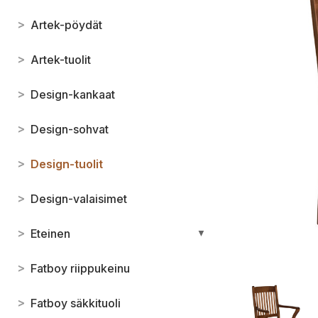
>
Artek-pöydät
>
Artek-tuolit
>
Design-kankaat
>
Design-sohvat
>
Design-tuolit
>
Design-valaisimet
>
Eteinen
▼
>
Fatboy riippukeinu
>
Fatboy säkkituoli