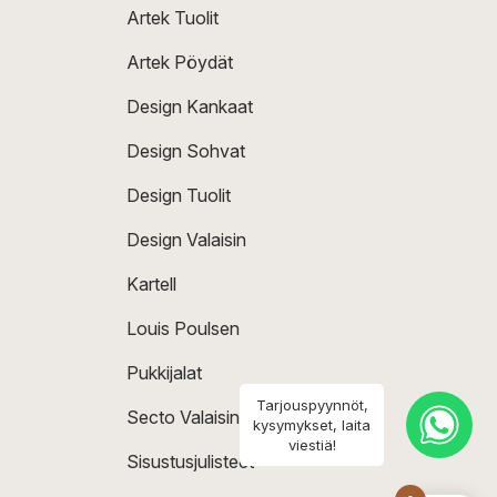
Artek Tuolit
Artek Pöydät
Design Kankaat
Design Sohvat
Design Tuolit
Design Valaisin
Kartell
Louis Poulsen
Pukkijalat
Tarjouspyynnöt,
Secto Valaisin
kysymykset, laita
viestiä!
Sisustusjulisteet