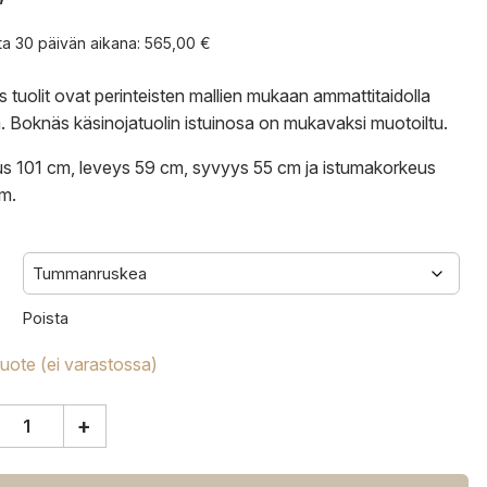
nta 30 päivän aikana:
565,00
€
 tuolit ovat perinteisten mallien mukaan ammattitaidolla
ä. Boknäs käsinojatuolin istuinosa on mukavaksi muotoiltu.
s 101 cm, leveys 59 cm, syvyys 55 cm ja istumakorkeus
m.
Poista
tuote (ei varastossa)
+
s
jatuoli