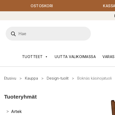
OSTOSKORI
KASS
Products
search
TUOTTEET
UUTTA VALIKOIMASSA
VARAS
Etusivu
>
Kauppa
>
Design-tuolit
>
Boknäs käsinojatuoli
Tuoteryhmät
>
Artek