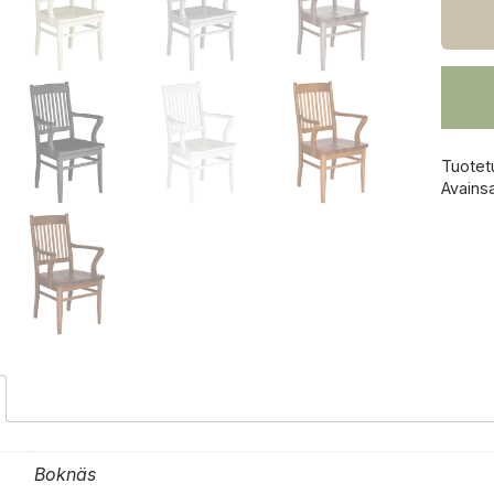
Tuotet
Avains
Boknäs