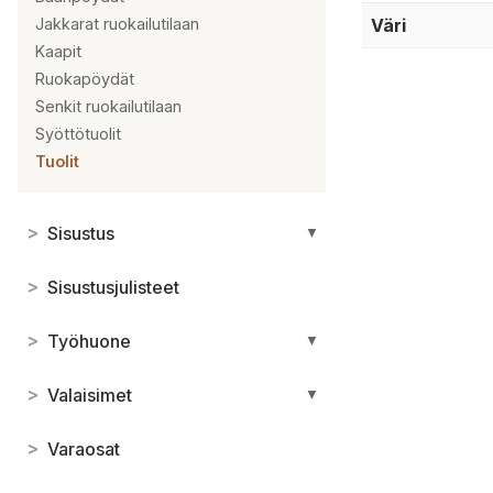
Jakkarat ruokailutilaan
Väri
Kaapit
Ruokapöydät
Senkit ruokailutilaan
Syöttötuolit
Tuolit
>
Sisustus
▼
>
Sisustusjulisteet
>
Työhuone
▼
>
Valaisimet
▼
>
Varaosat