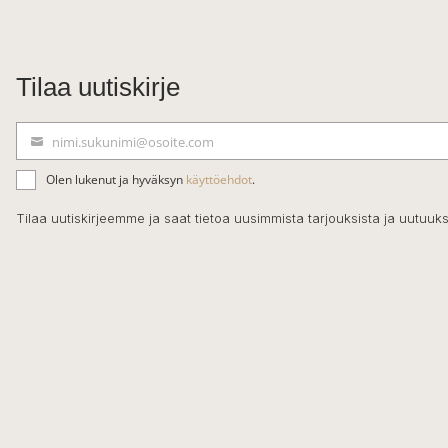
Tilaa uutiskirje
nimi.sukunimi@osoite.com
S
ä
Olen lukenut ja hyväksyn
käyttöehdot
.
h
k
Tilaa uutiskirjeemme ja saat tietoa uusimmista tarjouksista ja uutuuks
ö
p
o
s
t
i