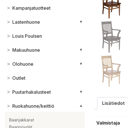
>
Kampanjatuotteet
>
Lastenhuone
▼
>
Louis Poulsen
>
Makuuhuone
▼
>
Olohuone
▼
>
Outlet
>
Puutarhakalusteet
▼
Lisätiedot
>
Ruokahuone/keittiö
▼
Baarijakkarat
Valmistaja
Baaripöydät