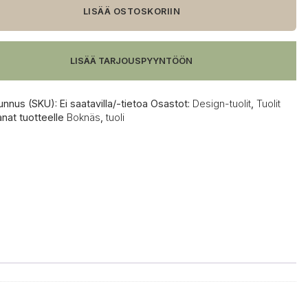
LISÄÄ OSTOSKORIIN
LISÄÄ TARJOUSPYYNTÖÖN
unnus (SKU):
Ei saatavilla/-tietoa
Osastot:
Design-tuolit
,
Tuolit
anat tuotteelle
Boknäs
,
tuoli