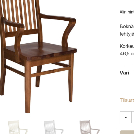
Alin hi
Boknäs
tehtyj
Korkeu
46,5 c
Väri
Tilaus
-
Boknä
käsino
määrä