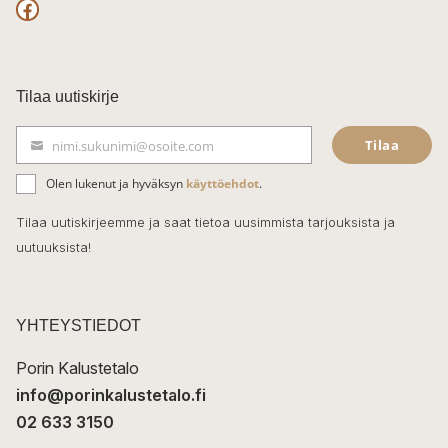
F
a
c
Tilaa uutiskirje
e
Tilaa
nimi.sukunimi@osoite.com
b
S
ä
o
Olen lukenut ja hyväksyn
käyttöehdot
.
h
k
o
Tilaa uutiskirjeemme ja saat tietoa uusimmista tarjouksista ja
ö
uutuuksista!
k
p
o
s
t
YHTEYSTIEDOT
i
Porin Kalustetalo
info@porinkalustetalo.fi
02 633 3150