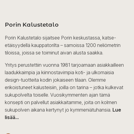
Porin Kalustetalo
Porin Kalustetalo sijaitsee Porin keskustassa, katse-
etäisyydellä kauppatorilta – samoissa 1200 neliömetrin
tiloissa, joissa se toiminut aivan alusta saakka.
Yritys perustettiin vuonna 1981 tarjoamaan asiakkailleen
laadukkaimpia ja kiinnostavimpia koti- ja ulkomaisia
design-tuotteita kodin jokaiseen tilaan. Olemme
erikoistuneet kalusteisiin, joilla on tarina – jotka kulkevat
sukupolvelta toiselle. Vuosikymmenten ajan tämä
konsepti on palvellut asiakkaitamme, joita on kolmen
sukupolven aikana kertynyt jo kymmeniätuhansia.
Lue
lisää...