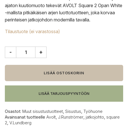
ajaton kuutiomuoto tekevät AVOLT Square 2 Opan White
-mallista pitkäikäisen arjen luottotuotteen, joka korvaa
perinteisen jatkojohdon modernilla tavalla.
Tilaustuote (ei varastossa)
-
+
Avolt
Square
2
USB
LISÄÄ OSTOSKORIIN
C
-
Opal
LISÄÄ TARJOUSPYYNTÖÖN
White
määrä
Osastot:
Muut sisustustuotteet
,
Sisustus
,
Työhuone
Avainsanat tuotteelle
Avolt
,
J.Runströmer
,
jatkojohto
,
square
2
,
V.Lundberg