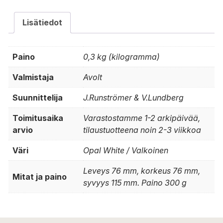
Lisätiedot
Paino
0,3 kg (kilogramma)
Valmistaja
Avolt
Suunnittelija
J.Runströmer & V.Lundberg
Toimitusaika
Varastostamme 1-2 arkipäivää,
arvio
tilaustuotteena noin 2-3 viikkoa
Väri
Opal White / Valkoinen
Leveys 76 mm, korkeus 76 mm,
Mitat ja paino
syvyys 115 mm. Paino 300 g