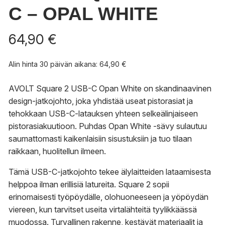
C – OPAL WHITE
64,90
€
Alin hinta 30 päivän aikana:
64,90
€
AVOLT Square 2 USB-C Opan White on skandinaavinen
design-jatkojohto, joka yhdistää useat pistorasiat ja
tehokkaan USB-C-latauksen yhteen selkeälinjaiseen
pistorasiakuutioon. Puhdas Opan White -sävy sulautuu
saumattomasti kaikenlaisiin sisustuksiin ja tuo tilaan
raikkaan, huolitellun ilmeen.
Tämä USB-C-jatkojohto tekee älylaitteiden lataamisesta
helppoa ilman erillisiä latureita. Square 2 sopii
erinomaisesti työpöydälle, olohuoneeseen ja yöpöydän
viereen, kun tarvitset useita virtalähteitä tyylikkäässä
muodossa. Turvallinen rakenne, kestävät materiaalit ja