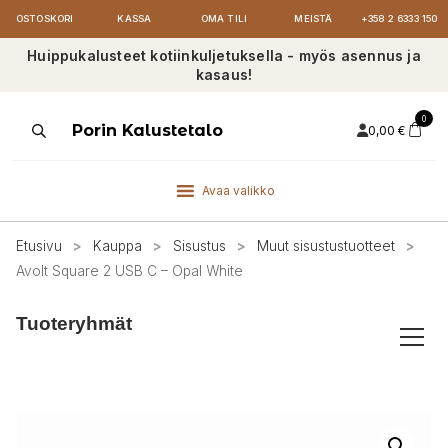
OSTOSKORI
KASSA
OMA TILI
MEISTÄ
+358 2 6333 150
Huippukalusteet kotiinkuljetuksella - myös asennus ja
kasaus!
0
Products
Porin Kalustetalo
0,00
€
search
Avaa valikko
Etusivu
>
Kauppa
>
Sisustus
>
Muut sisustustuotteet
>
Avolt Square 2 USB C – Opal White
Tuoteryhmät