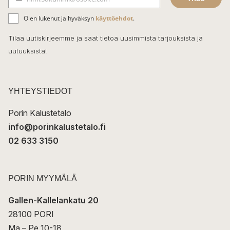
b
S
ä
o
Olen lukenut ja hyväksyn
käyttöehdot
.
h
k
o
Tilaa uutiskirjeemme ja saat tietoa uusimmista tarjouksista ja
ö
uutuuksista!
k
p
o
s
t
YHTEYSTIEDOT
i
Porin Kalustetalo
info@porinkalustetalo.fi
02 633 3150
PORIN MYYMÄLÄ
Gallen-Kallelankatu 20
28100 PORI
Ma – Pe 10-18