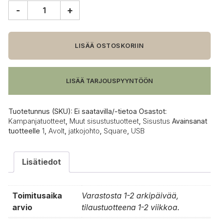
-
+
Avolt
Square
1
USB-
LISÄÄ OSTOSKORIIN
C
Jatkojohto,
1,8
LISÄÄ TARJOUSPYYNTÖÖN
metriä
määrä
Tuotetunnus (SKU):
Ei saatavilla/-tietoa
Osastot:
Kampanjatuotteet
,
Muut sisustustuotteet
,
Sisustus
Avainsanat
tuotteelle
1
,
Avolt
,
jatkojohto
,
Square
,
USB
Lisätiedot
Toimitusaika
Varastosta 1-2 arkipäivää,
arvio
tilaustuotteena 1-2 viikkoa.