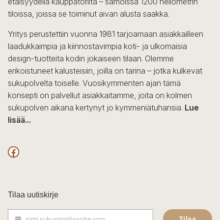
etäisyydellä kauppatorilta – samoissa 1200 neliömetrin
tiloissa, joissa se toiminut aivan alusta saakka.
Yritys perustettiin vuonna 1981 tarjoamaan asiakkailleen
laadukkaimpia ja kiinnostavimpia koti- ja ulkomaisia
design-tuotteita kodin jokaiseen tilaan. Olemme
erikoistuneet kalusteisiin, joilla on tarina – jotka kulkevat
sukupolvelta toiselle. Vuosikymmenten ajan tämä
konsepti on palvellut asiakkaitamme, joita on kolmen
sukupolven aikana kertynyt jo kymmeniätuhansia.
Lue
lisää...
F
a
c
Tilaa uutiskirje
e
Tilaa
nimi.sukunimi@osoite.com