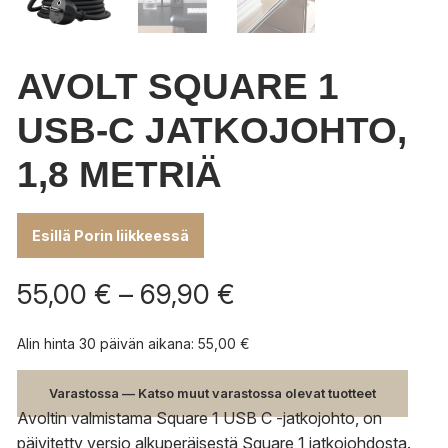
AVOLT SQUARE 1
USB-C JATKOJOHTO,
1,8 METRIÄ
Esillä Porin liikkeessä
Hintaluokka:
55,00
€
–
69,90
€
55,00 €
-
Alin hinta 30 päivän aikana:
55,00
€
69,90 €
Varastossa — Katso muut varastossa olevat tuotteet
Avoltin valmistama Square 1 USB C -jatkojohto, on
päivitetty versio alkuperäisestä Square 1 jatkojohdosta.