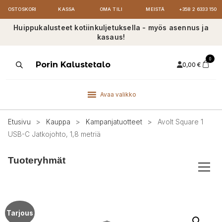
OSTOSKORI
KASSA
OMA TILI
MEISTÄ
+358 2 6333 150
Huippukalusteet kotiinkuljetuksella - myös asennus ja
kasaus!
0
Products
Porin Kalustetalo
0,00
€
search
Avaa valikko
Etusivu
>
Kauppa
>
Kampanjatuotteet
>
Avolt Square 1
USB-C Jatkojohto, 1,8 metriä
Tuoteryhmät
Tarjous