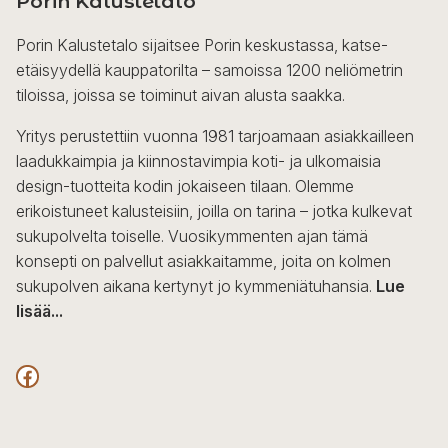
Porin Kalustetalo
Porin Kalustetalo sijaitsee Porin keskustassa, katse-
etäisyydellä kauppatorilta – samoissa 1200 neliömetrin
tiloissa, joissa se toiminut aivan alusta saakka.
Yritys perustettiin vuonna 1981 tarjoamaan asiakkailleen
laadukkaimpia ja kiinnostavimpia koti- ja ulkomaisia
design-tuotteita kodin jokaiseen tilaan. Olemme
erikoistuneet kalusteisiin, joilla on tarina – jotka kulkevat
sukupolvelta toiselle. Vuosikymmenten ajan tämä
konsepti on palvellut asiakkaitamme, joita on kolmen
sukupolven aikana kertynyt jo kymmeniätuhansia.
Lue
lisää...
F
a