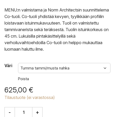
625,00 €
MENU:n valmistama ja Norm Architectsin suunnittelema
Co-tuoli. Co-tuoli yhdistää kevyen, tyylikkään profiilin
loistavaan istuinmukavuuteen. Tuoli on valmistettu
tammivanerista sekä teräksestä. Tuolin istuinkorkeus on
45 cm. Lukuisilla pintakäsittelyillä sekä
verhoiluvaihtoehdoilla Co-tuoli on helppo mukauttaa
luomaan haluttu ilme.
Väri
Poista
625,00
€
Tilaustuote (ei varastossa)
-
+
Audo