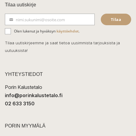
c
Tilaa uutiskirje
e
Tilaa
nimi.sukunimi@osoite.com
b
S
ä
o
Olen lukenut ja hyväksyn
käyttöehdot
.
h
k
o
Tilaa uutiskirjeemme ja saat tietoa uusimmista tarjouksista ja
ö
uutuuksista!
k
p
o
s
t
YHTEYSTIEDOT
i
Porin Kalustetalo
info@porinkalustetalo.fi
02 633 3150
PORIN MYYMÄLÄ