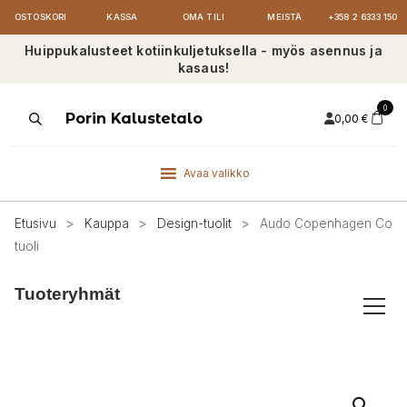
OSTOSKORI
KASSA
OMA TILI
MEISTÄ
+358 2 6333 150
Huippukalusteet kotiinkuljetuksella - myös asennus ja
kasaus!
0
Products
Porin Kalustetalo
0,00
€
search
Avaa valikko
Etusivu
>
Kauppa
>
Design-tuolit
>
Audo Copenhagen Co
tuoli
Tuoteryhmät