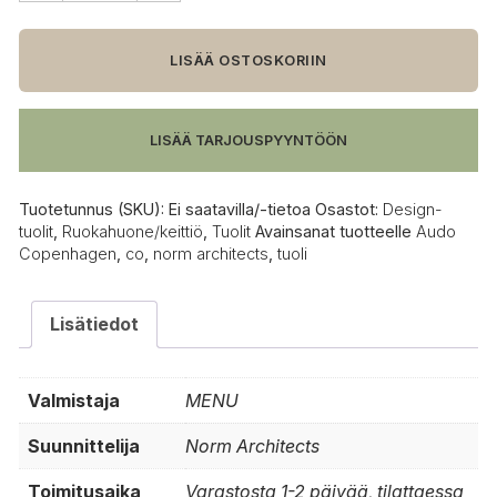
Copenhagen
Co
tuoli
LISÄÄ OSTOSKORIIN
määrä
LISÄÄ TARJOUSPYYNTÖÖN
Tuotetunnus (SKU):
Ei saatavilla/-tietoa
Osastot:
Design-
tuolit
,
Ruokahuone/keittiö
,
Tuolit
Avainsanat tuotteelle
Audo
Copenhagen
,
co
,
norm architects
,
tuoli
Lisätiedot
Valmistaja
MENU
Suunnittelija
Norm Architects
Toimitusaika
Varastosta 1-2 päivää, tilattaessa