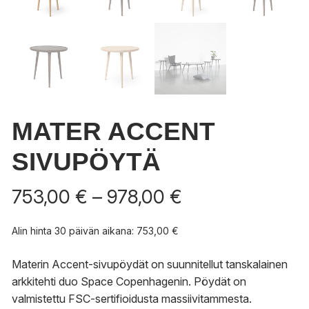
MATER ACCENT
SIVUPÖYTÄ
Hintaluokka:
753,00
€
–
978,00
€
753,00 €
-
Alin hinta 30 päivän aikana:
753,00
€
978,00 €
Materin Accent-sivupöydät on suunnitellut tanskalainen
arkkitehti duo Space Copenhagenin. Pöydät on
valmistettu FSC-sertifioidusta massiivitammesta.