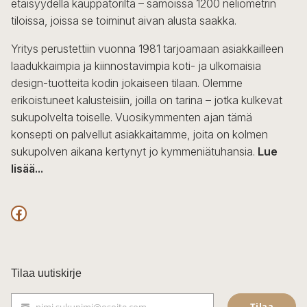
etäisyydellä kauppatorilta – samoissa 1200 neliömetrin
tiloissa, joissa se toiminut aivan alusta saakka.
Yritys perustettiin vuonna 1981 tarjoamaan asiakkailleen
laadukkaimpia ja kiinnostavimpia koti- ja ulkomaisia
design-tuotteita kodin jokaiseen tilaan. Olemme
erikoistuneet kalusteisiin, joilla on tarina – jotka kulkevat
sukupolvelta toiselle. Vuosikymmenten ajan tämä
konsepti on palvellut asiakkaitamme, joita on kolmen
sukupolven aikana kertynyt jo kymmeniätuhansia.
Lue
lisää...
F
a
c
Tilaa uutiskirje
e
Tilaa
nimi.sukunimi@osoite.com