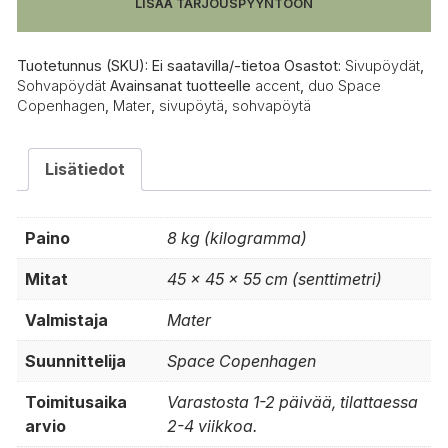
LISÄÄ TARJOUSPYYNTÖÖN
Tuotetunnus (SKU):
Ei saatavilla/-tietoa
Osastot:
Sivupöydät
,
Sohvapöydät
Avainsanat tuotteelle
accent
,
duo Space
Copenhagen
,
Mater
,
sivupöytä
,
sohvapöytä
Lisätiedot
Paino
8 kg (kilogramma)
Mitat
45 × 45 × 55 cm (senttimetri)
Valmistaja
Mater
Suunnittelija
Space Copenhagen
Toimitusaika
Varastosta 1-2 päivää, tilattaessa
arvio
2-4 viikkoa.