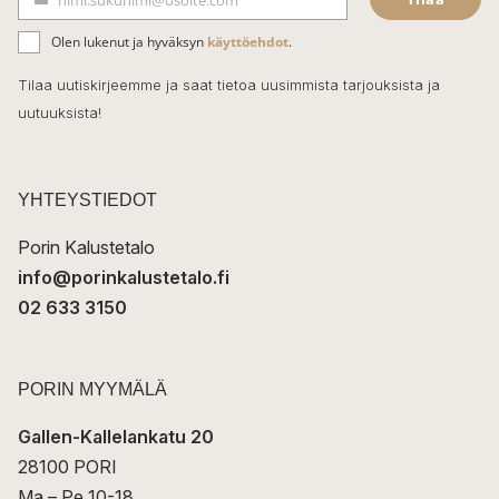
b
S
ä
o
Olen lukenut ja hyväksyn
käyttöehdot
.
h
k
o
Tilaa uutiskirjeemme ja saat tietoa uusimmista tarjouksista ja
ö
uutuuksista!
k
p
o
s
t
YHTEYSTIEDOT
i
Porin Kalustetalo
info@porinkalustetalo.fi
02 633 3150
PORIN MYYMÄLÄ
Gallen-Kallelankatu 20
28100 PORI
Ma – Pe 10-18