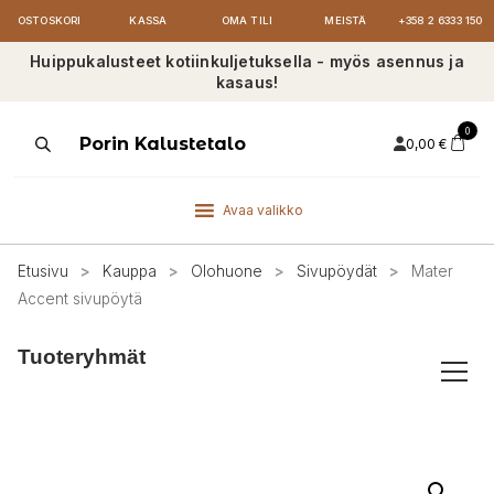
OSTOSKORI
KASSA
OMA TILI
MEISTÄ
+358 2 6333 150
Huippukalusteet kotiinkuljetuksella - myös asennus ja
kasaus!
0
Products
Porin Kalustetalo
0,00
€
search
Avaa valikko
Etusivu
>
Kauppa
>
Olohuone
>
Sivupöydät
>
Mater
Accent sivupöytä
Tuoteryhmät