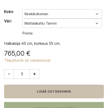
Koko
Väri
Poista
Halkaisija 45 cm, korkeus 55 cm.
765,00
€
Tilaustuote (ei varastossa)
-
+
Mater
Accent
sivupöytä
määrä
LISÄÄ OSTOSKORIIN