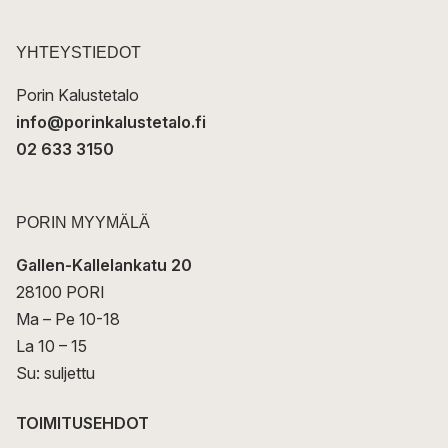
o
s
t
YHTEYSTIEDOT
i
Porin Kalustetalo
info@porinkalustetalo.fi
02 633 3150
PORIN MYYMÄLÄ
Gallen-Kallelankatu 20
28100 PORI
Ma – Pe 10-18
La 10 – 15
Su: suljettu
TOIMITUSEHDOT