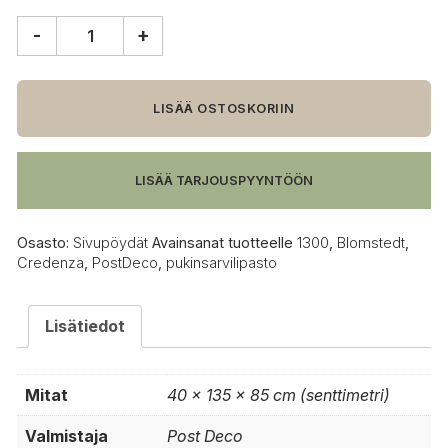
-
+
PostDeco
1300
Credenza
Pukinsarvilipasto
LISÄÄ OSTOSKORIIN
määrä
LISÄÄ TARJOUSPYYNTÖÖN
Osasto:
Sivupöydät
Avainsanat tuotteelle
1300
,
Blomstedt
,
Credenza
,
PostDeco
,
pukinsarvilipasto
Lisätiedot
Mitat
40 × 135 × 85 cm (senttimetri)
Valmistaja
Post Deco