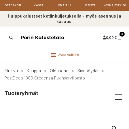
OSTOSKORI
KASSA
OMA TILI
MEISTÄ
+358 2 6333 150
Huippukalusteet kotiinkuljetuksella - myös asennus ja
kasaus!
0
Products
Porin Kalustetalo
0,00
€
search
Avaa valikko
Etusivu
>
Kauppa
>
Olohuone
>
Sivupöydät
>
PostDeco 1300 Credenza Pukinsarvilipasto
Tuoteryhmät