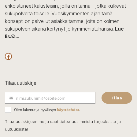
erikoistuneet kalusteisiin, joilla on tarina – jotka kulkevat
sukupolvelta toiselle. Vuosikymmenten ajan tämä
konsepti on palvellut asiakkaitamme, joita on kolmen
sukupolven aikana kertynyt jo kymmeniätuhansia.
Lue
lisää...
F
a
c
Tilaa uutiskirje
e
Tilaa
nimi.sukunimi@osoite.com
b
S
ä
o
Olen lukenut ja hyväksyn
käyttöehdot
.
h
k
o
Tilaa uutiskirjeemme ja saat tietoa uusimmista tarjouksista ja
ö
uutuuksista!
k
p