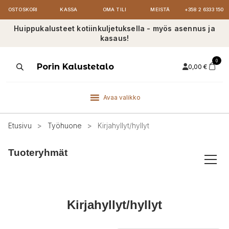
OSTOSKORI
KASSA
OMA TILI
MEISTÄ
+358 2 6333 150
Huippukalusteet kotiinkuljetuksella - myös asennus ja
kasaus!
0
Products
Porin Kalustetalo
0,00
€
search
Avaa valikko
Etusivu
>
Työhuone
>
Kirjahyllyt/hyllyt
Tuoteryhmät
Kirjahyllyt/hyllyt