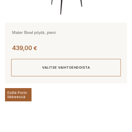
Mater Bowl pöytä, pieni
439,00
€
VALITSE VAIHTOEHDOISTA
Tällä
Esillä Porin
tuotteella
liikkeessä
on
useampi
muunnelma.
Voit
tehdä