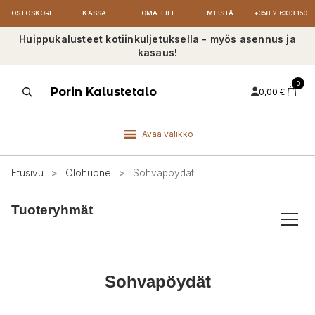
OSTOSKORI
KASSA
OMA TILI
MEISTÄ
+358 2 6333 150
Huippukalusteet kotiinkuljetuksella - myös asennus ja
kasaus!
0
Products
Porin Kalustetalo
0,00
€
search
Avaa valikko
Etusivu
>
Olohuone
>
Sohvapöydät
Tuoteryhmät
Sohvapöydät