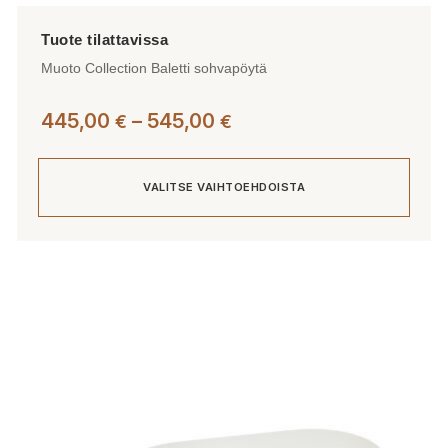
Muoto Collection Baletti sohvapöytä
Hintaluokka:
445,00
–
545,00
€
€
445,00 €
-
VALITSE VAIHTOEHDOISTA
545,00 €
Tällä
tuotteella
on
useampi
muunnelma.
Voit
tehdä
valinnat