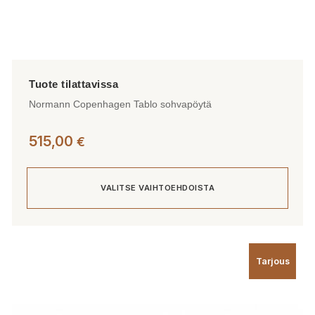
Normann Copenhagen Tablo sohvapöytä
515,00
€
VALITSE VAIHTOEHDOISTA
Tällä
tuotteella
Tarjous
on
useampi
muunnelma.