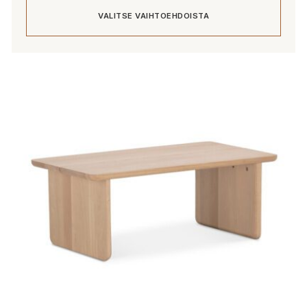
VALITSE VAIHTOEHDOISTA
Tällä
tuotteella
on
useampi
muunnelma.
Voit
tehdä
valinnat
tuotteen
sivulla.