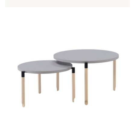
Tällä
tuotteella
on
useampi
muunnelma.
Voit
tehdä
valinnat
tuotteen
sivulla.