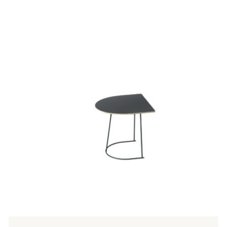
Tällä
tuotteella
on
useampi
muunnelma.
Voit
tehdä
valinnat
tuotteen
sivulla.