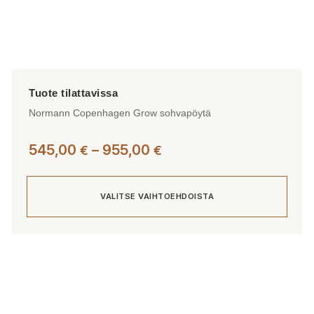
Normann Copenhagen Grow sohvapöytä
Hintaluokka:
545,00
–
955,00
€
€
545,00 €
-
VALITSE VAIHTOEHDOISTA
955,00 €
Tällä
tuotteella
on
useampi
muunnelma.