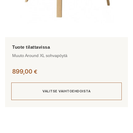
Muuto Around XL sohvapöytä
899,00
€
VALITSE VAIHTOEHDOISTA
Tällä
tuotteella
on
useampi