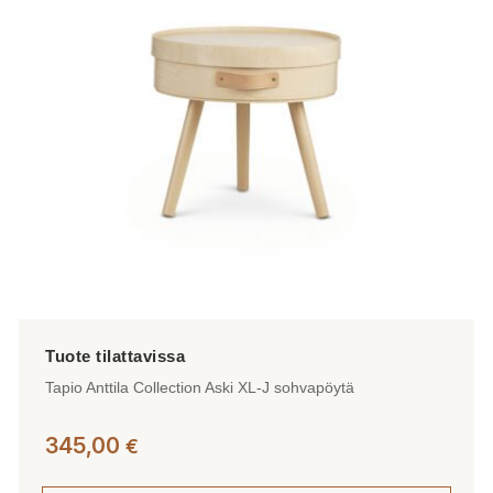
tehdä
valinnat
tuotteen
sivulla.
Tapio Anttila Collection Aski XL-J sohvapöytä
345,00
€