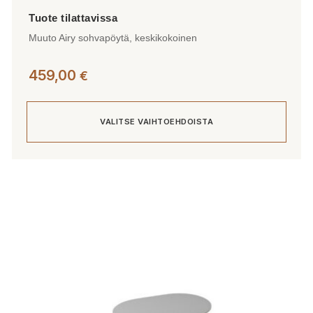
Muuto Airy sohvapöytä, keskikokoinen
459,00
€
VALITSE VAIHTOEHDOISTA
Tällä
tuotteella
on
useampi
muunnelma.
Voit
tehdä
valinnat
tuotteen