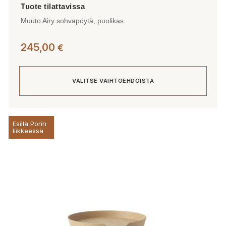
Muuto Airy sohvapöytä, puolikas
245,00
€
VALITSE VAIHTOEHDOISTA
Tällä
Esillä Porin
tuotteella
liikkeessä
on
useampi
muunnelma.
Voit
tehdä
valinnat
tuotteen