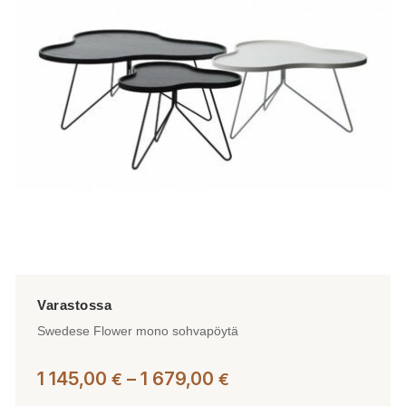
Voit
tehdä
valinnat
tuotteen
sivulla.
Swedese Flower mono sohvapöytä
Hintaluokka:
1 145,00
–
1 679,00
€
€
1