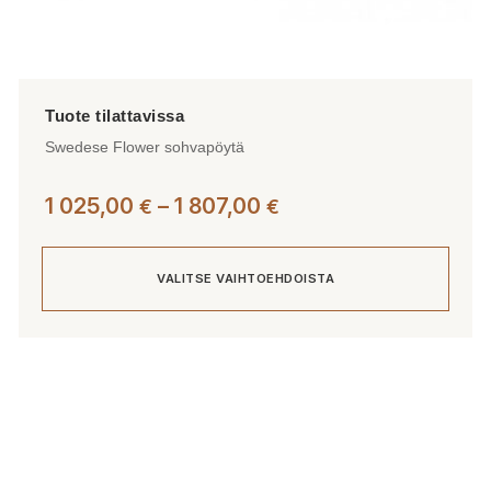
Swedese Flower sohvapöytä
Hintaluokka:
1 025,00
–
1 807,00
€
€
1
025,00 €
VALITSE VAIHTOEHDOISTA
-
1
807,00 €
Tällä
tuotteella
on
useampi
muunnelma.
Voit