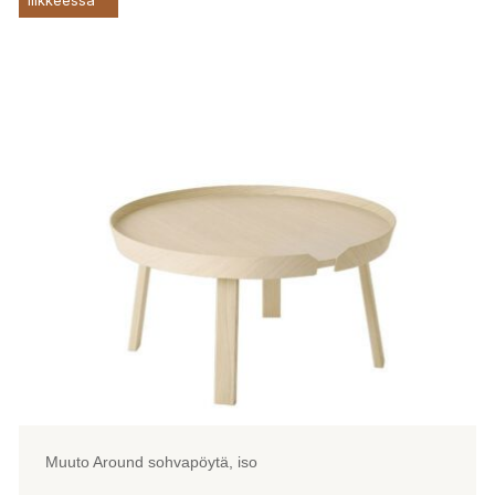
on
useampi
muunnelma.
Voit
tehdä
valinnat
tuotteen
sivulla.
Muuto Around sohvapöytä, iso