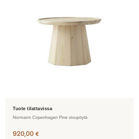
Voit
tehdä
valinnat
tuotteen
sivulla.
Normann Copenhagen Pine sivupöytä
920,00
€