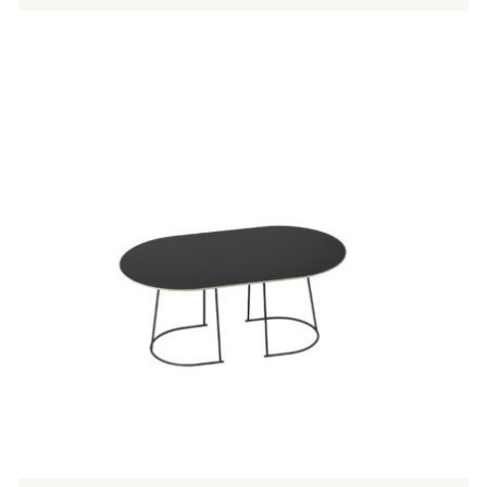
Tällä
tuotteella
on
useampi
muunnelma.
Voit
tehdä
valinnat
tuotteen
sivulla.