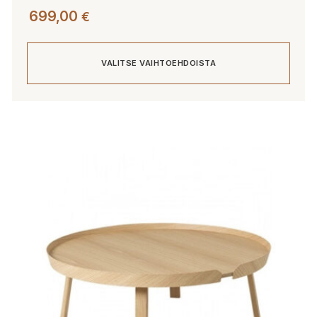
699,00
€
VALITSE VAIHTOEHDOISTA
Tällä
tuotteella
on
useampi
muunnelma.
Voit
tehdä
valinnat
tuotteen
sivulla.