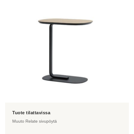
muunnelma.
Voit
tehdä
valinnat
tuotteen
sivulla.
Muuto Relate sivupöytä