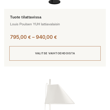
Louis Poulsen YUH lattiavalaisin
Hintaluokka:
795,00
–
940,00
€
€
795,00 €
-
VALITSE VAIHTOEHDOISTA
940,00 €
Tällä
tuotteella
on
useampi
muunnelma.
Voit
tehdä