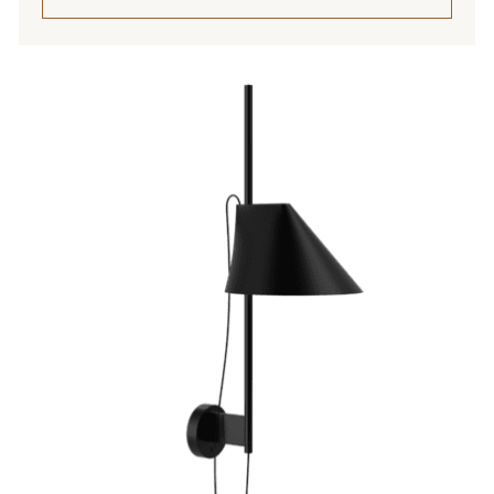
Tällä
tuotteella
on
useampi
muunnelma.
Voit
tehdä
valinnat
tuotteen
sivulla.