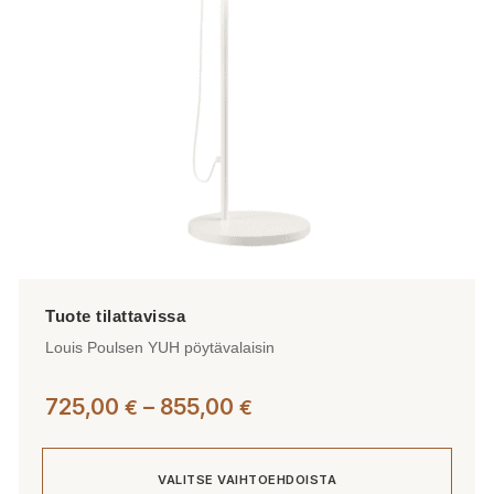
valinnat
tuotteen
sivulla.
Louis Poulsen YUH pöytävalaisin
Hintaluokka:
725,00
–
855,00
€
€
725,00 €
-
VALITSE VAIHTOEHDOISTA
855,00 €