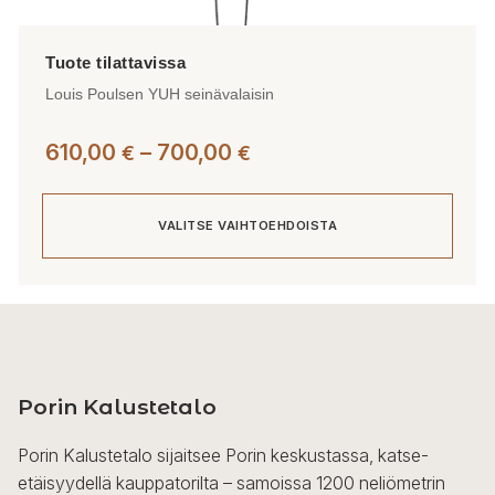
Louis Poulsen YUH seinävalaisin
Hintaluokka:
610,00
–
700,00
€
€
610,00 €
-
VALITSE VAIHTOEHDOISTA
700,00 €
Tällä
tuotteella
on
useampi
Porin Kalustetalo
muunnelma.
Voit
Porin Kalustetalo sijaitsee Porin keskustassa, katse-
tehdä
etäisyydellä kauppatorilta – samoissa 1200 neliömetrin
valinnat