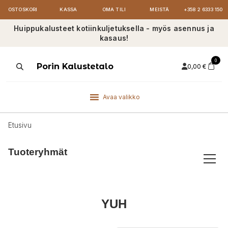
OSTOSKORI
KASSA
OMA TILI
MEISTÄ
+358 2 6333 150
Huippukalusteet kotiinkuljetuksella - myös asennus ja
kasaus!
0
Products
Porin Kalustetalo
0,00
€
search
Avaa valikko
Etusivu
Tuoteryhmät
YUH