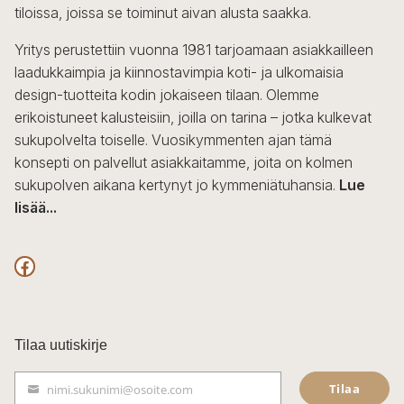
tiloissa, joissa se toiminut aivan alusta saakka.
tuotteen
sivulla.
Yritys perustettiin vuonna 1981 tarjoamaan asiakkailleen
laadukkaimpia ja kiinnostavimpia koti- ja ulkomaisia
design-tuotteita kodin jokaiseen tilaan. Olemme
erikoistuneet kalusteisiin, joilla on tarina – jotka kulkevat
sukupolvelta toiselle. Vuosikymmenten ajan tämä
konsepti on palvellut asiakkaitamme, joita on kolmen
sukupolven aikana kertynyt jo kymmeniätuhansia.
Lue
lisää...
F
a
c
Tilaa uutiskirje
e
Tilaa
nimi.sukunimi@osoite.com
b
S