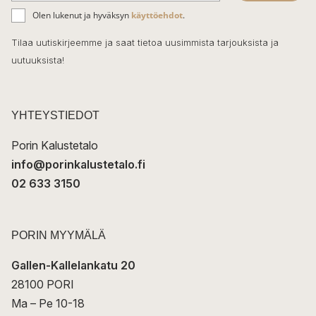
ä
o
Olen lukenut ja hyväksyn
käyttöehdot
.
h
k
o
Tilaa uutiskirjeemme ja saat tietoa uusimmista tarjouksista ja
ö
uutuuksista!
k
p
o
s
t
YHTEYSTIEDOT
i
Porin Kalustetalo
info@porinkalustetalo.fi
02 633 3150
PORIN MYYMÄLÄ
Gallen-Kallelankatu 20
28100 PORI
Ma – Pe 10-18