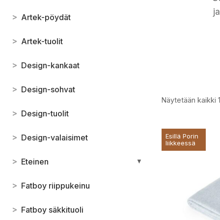
j
>
Artek-pöydät
>
Artek-tuolit
>
Design-kankaat
>
Design-sohvat
Näytetään kaikki 
>
Design-tuolit
>
Esillä Porin
Design-valaisimet
liikkeessä
>
Eteinen
▼
>
Fatboy riippukeinu
>
Fatboy säkkituoli