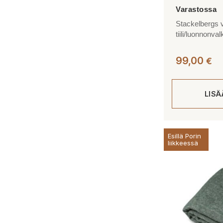
Stackelbergs vi
tiili/luonnonva
99,00
€
LIS
Esillä Porin
liikkeessä