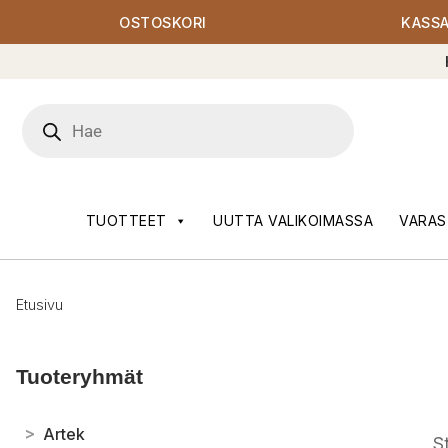
OSTOSKORI
KASS
Products
search
TUOTTEET
UUTTA VALIKOIMASSA
VARAS
Etusivu
Tuoteryhmät
>
Artek
St