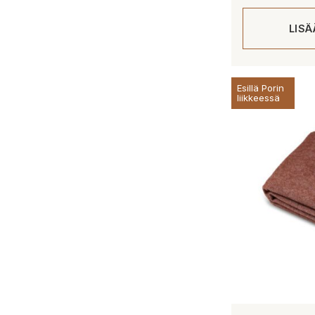
LIS
Esillä Porin
liikkeessä