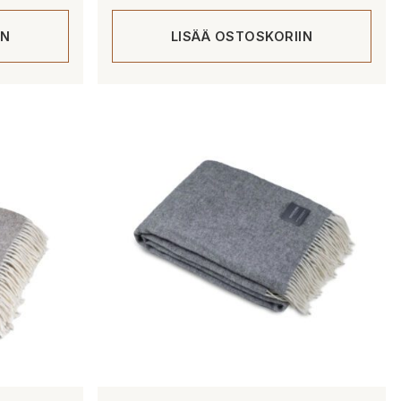
oli:
on:
IN
LISÄÄ OSTOSKORIIN
99,00 €.
79,00 €.