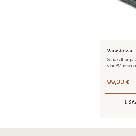
Stackelbergs vi
vihreä/luonno
99,00
€
LIS