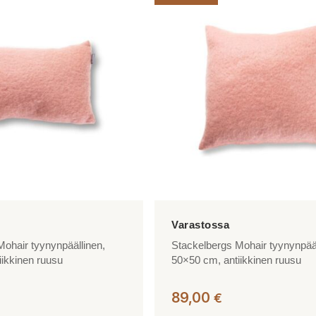
ohair tyynynpäällinen,
Stackelbergs Mohair tyynynpääl
iikkinen ruusu
50×50 cm, antiikkinen ruusu
89,00
€