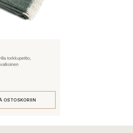
lla torkkupeitto,
nvalkoinen
ÄÄ OSTOSKORIIN