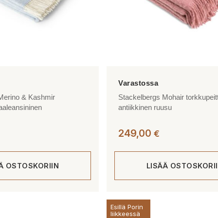
Merino & Kashmir
Stackelbergs Mohair torkkupeit
vaaleansininen
antiikkinen ruusu
249,00
€
ÄÄ OSTOSKORIIN
LISÄÄ OSTOSKORI
Esillä Porin
liikkeessä