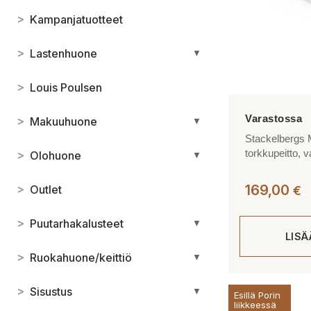
>
Kampanjatuotteet
>
Lastenhuone
▼
>
Louis Poulsen
>
Makuuhuone
▼
Stackelbergs 
torkkupeitto, 
>
Olohuone
▼
>
169,00
Outlet
€
>
Puutarhakalusteet
▼
LIS
>
Ruokahuone/keittiö
▼
>
Sisustus
▼
Esillä Porin
liikkeessä