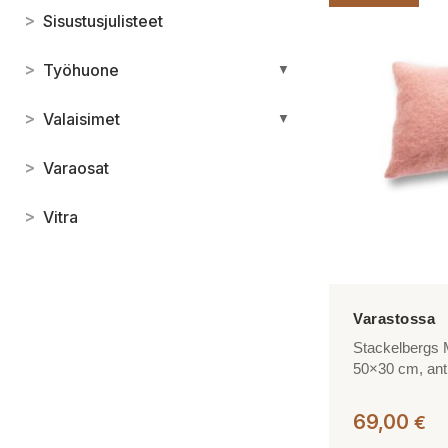
>
Sisustusjulisteet
>
Työhuone
▼
>
Valaisimet
▼
>
Varaosat
>
Vitra
Stackelbergs M
50×30 cm, ant
69,00
€