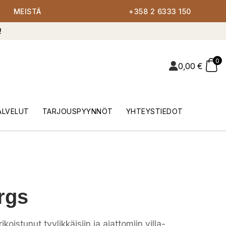
MEISTÄ
+358 2 6333 150
!
0
0,00
€
ALVELUT
TARJOUSPYYNNÖT
YHTEYSTIEDOT
rgs
oistunut tyylikkäisiin ja ajattomiin villa-