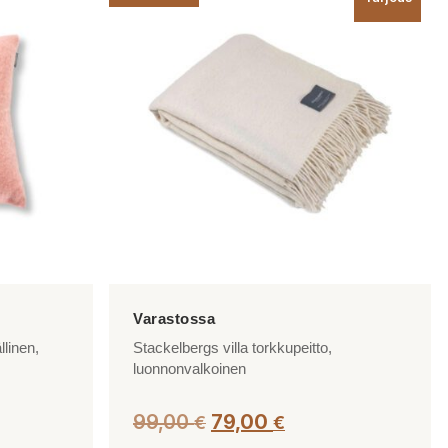
linen,
Stackelbergs villa torkkupeitto,
luonnonvalkoinen
Alkuperäinen
Nykyinen
99,00
79,00
€
€
hinta
hinta