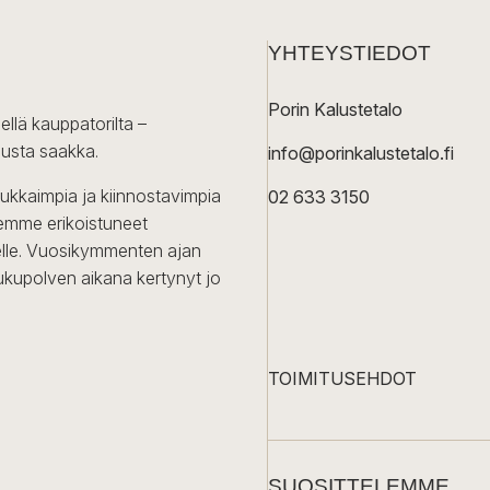
YHTEYSTIEDOT
Porin Kalustetalo
ellä kauppatorilta –
lusta saakka.
info@porinkalustetalo.fi
dukkaimpia ja kiinnostavimpia
02 633 3150
Olemme erikoistuneet
iselle. Vuosikymmenten ajan
ukupolven aikana kertynyt jo
TOIMITUSEHDOT
SUOSITTELEMME