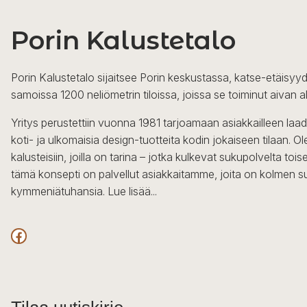
Porin Kalustetalo
Porin Kalustetalo sijaitsee Porin keskustassa, katse-etäisyyd
samoissa 1200 neliömetrin tiloissa, joissa se toiminut aivan a
Yritys perustettiin vuonna 1981 tarjoamaan asiakkailleen laa
koti- ja ulkomaisia design-tuotteita kodin jokaiseen tilaan. 
kalusteisiin, joilla on tarina – jotka kulkevat sukupolvelta to
tämä konsepti on palvellut asiakkaitamme, joita on kolmen s
kymmeniätuhansia.
Lue lisää...
Facebook