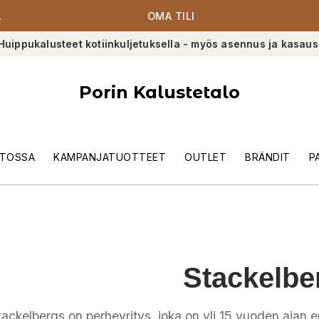
A
OMA TILI
Huippukalusteet kotiinkuljetuksella - myös asennus ja kasaus
Porin Kalustetalo
TOSSA
KAMPANJATUOTTEET
OUTLET
BRÄNDIT
P
Stackelbe
ackelbergs on perheyritys, joka on yli 15 vuoden ajan erik