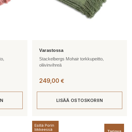
to,
Stackelbergs Mohair torkkupeitto,
oliivinvihreä
249,00
€
IN
LISÄÄ OSTOSKORIIN
Esillä Porin
liikkeessä
Tarjous