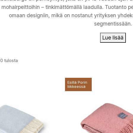
a mohairpeittoihin – tinkimättömällä laadulla. Tuotanto p
omaan designiin, mikä on nostanut yrityksen yhdeks
segmentissään.
Lue lisää
10 tulosta
Esillä Porin
liikkeessä