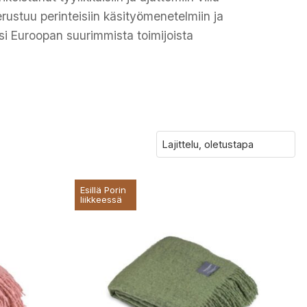
erustuu perinteisiin käsityömenetelmiin ja
i Euroopan suurimmista toimijoista
Esillä Porin
liikkeessä