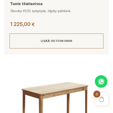
Skovby #131 työpöytä, öljytty pähkinä
1 225,00
€
LISÄÄ OSTOSKORIIN
0