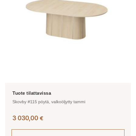
Skovby #115 pöytä, valkoöljytty tammi
3 030,00
€