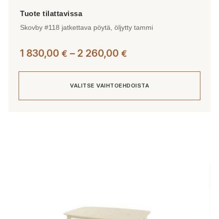
Skovby #118 jatkettava pöytä, öljytty tammi
Hintaluokka:
1 830,00
–
2 260,00
€
€
1
830,00 €
VALITSE VAIHTOEHDOISTA
-
2
260,00 €
Tällä
tuotteella
on
useampi
muunnelma.
Voit
tehdä
valinnat
tuotteen