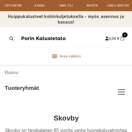
OSTOSKORI
KASSA
OMA TILI
MEISTÄ
+358 2 6333 150
Huippukalusteet kotiinkuljetuksella - myös asennus ja
kasaus!
0
Products
Porin Kalustetalo
0,00
€
search
Avaa valikko
Etusivu
Tuoteryhmät
Skovby
Skovby on tanskalainen 85 vuotta vanha huonekaluvalmistaja