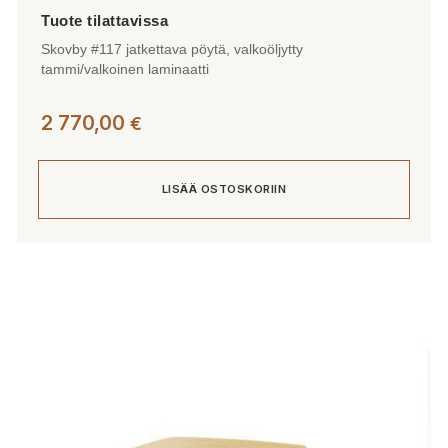
Skovby #117 jatkettava pöytä, valkoöljytty
tammi/valkoinen laminaatti
2 770,00
€
LISÄÄ OSTOSKORIIN