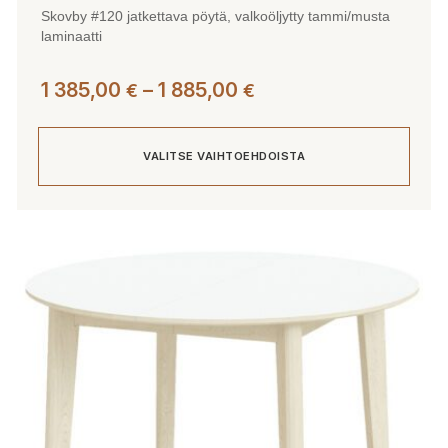
Skovby #120 jatkettava pöytä, valkoöljytty tammi/musta
laminaatti
Hintaluokka:
1 385,00
–
1 885,00
€
€
1
385,00 €
VALITSE VAIHTOEHDOISTA
-
1
885,00 €
Tällä
tuotteella
on
useampi
muunnelma.
Voit
tehdä
valinnat
tuotteen
sivulla.