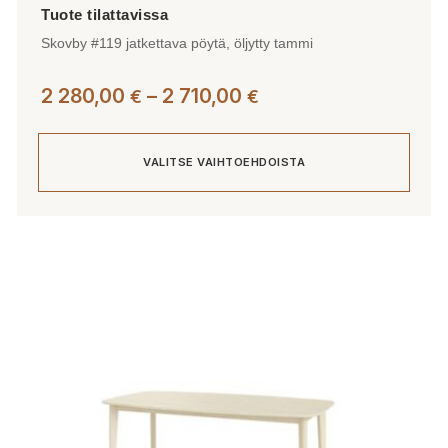
Skovby #119 jatkettava pöytä, öljytty tammi
Hintaluokka:
2 280,00
–
2 710,00
€
€
2
280,00 €
VALITSE VAIHTOEHDOISTA
-
2
710,00 €
Tällä
tuotteella
on
useampi
muunnelma.
Voit
tehdä
valinnat
tuotteen