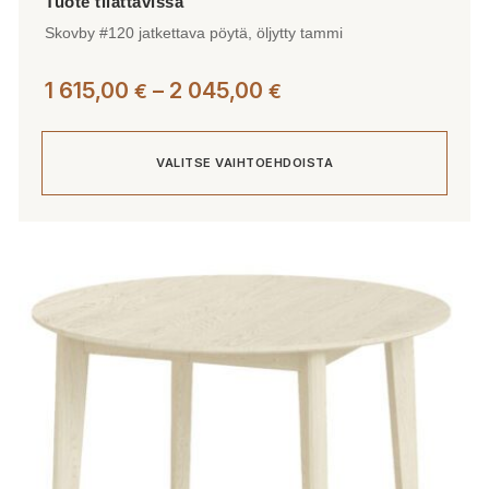
Skovby #120 jatkettava pöytä, öljytty tammi
Hintaluokka:
1 615,00
–
2 045,00
€
€
1
615,00 €
VALITSE VAIHTOEHDOISTA
-
2
045,00 €
Tällä
tuotteella
on
useampi
muunnelma.
Voit
tehdä
valinnat
tuotteen
sivulla.