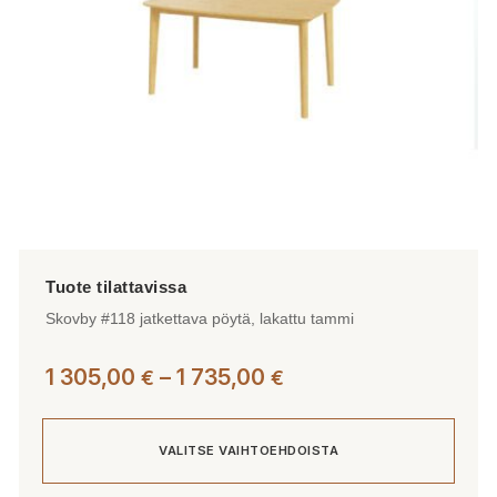
Skovby #118 jatkettava pöytä, lakattu tammi
Hintaluokka:
1 305,00
–
1 735,00
€
€
1
305,00 €
VALITSE VAIHTOEHDOISTA
-
1