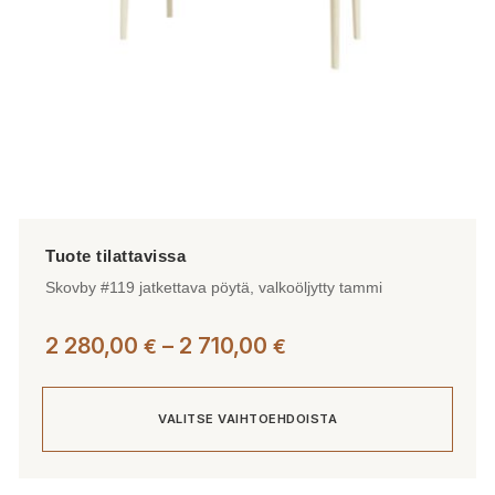
sivulla.
Skovby #119 jatkettava pöytä, valkoöljytty tammi
Hintaluokka:
2 280,00
–
2 710,00
€
€
2
280,00 €
VALITSE VAIHTOEHDOISTA
-
2
710,00 €
Tällä