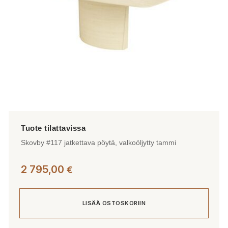
Skovby #117 jatkettava pöytä, valkoöljytty tammi
2 795,00
€
LISÄÄ OSTOSKORIIN