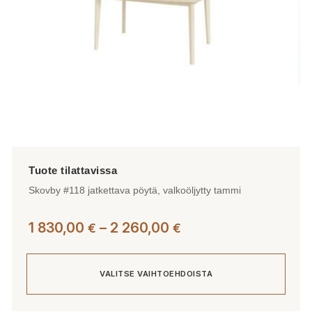
sivulla.
Skovby #118 jatkettava pöytä, valkoöljytty tammi
Hintaluokka:
1 830,00
–
2 260,00
€
€
1
830,00 €
VALITSE VAIHTOEHDOISTA
-
2