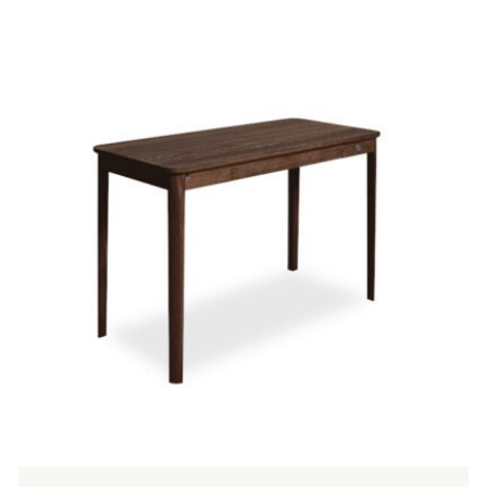
750,00 €
Tällä
tuotteella
on
useampi
muunnelma.
Voit
tehdä
valinnat
tuotteen
sivulla.