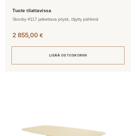
Skovby #117 jatkettava pöytä, öljytty pähkinä
2 855,00
€
LISÄÄ OSTOSKORIIN