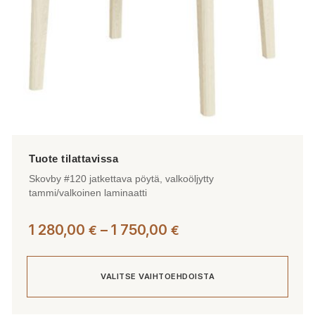
Skovby #120 jatkettava pöytä, valkoöljytty
tammi/valkoinen laminaatti
Hintaluokka:
1 280,00
–
1 750,00
€
€
1
280,00 €
VALITSE VAIHTOEHDOISTA
-
1