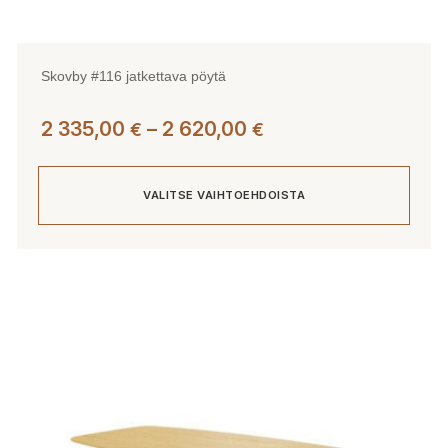
Skovby #116 jatkettava pöytä
Hintaluokka:
2 335,00
–
2 620,00
€
€
2
335,00 €
VALITSE VAIHTOEHDOISTA
-
2
620,00 €
Tällä
tuotteella
on
useampi
muunnelma.
Voit
tehdä
valinnat