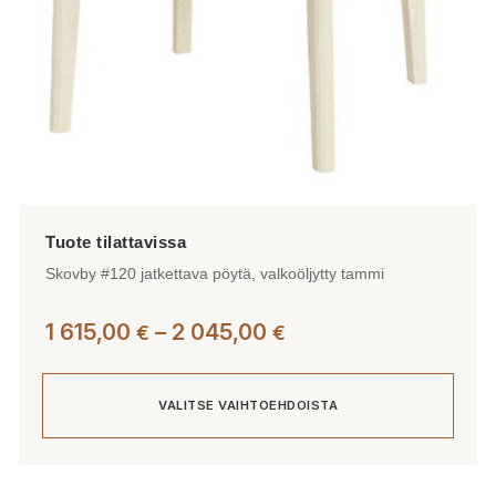
Skovby #120 jatkettava pöytä, valkoöljytty tammi
Hintaluokka:
1 615,00
–
2 045,00
€
€
1
615,00 €
VALITSE VAIHTOEHDOISTA
-
2
045,00 €
Tällä