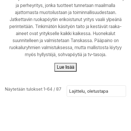
ja perheyritys, jonka tuotteet tunnetaan maailmalla
ajattomasta muotoilustaan ja toiminnallisuudestaan.
Jatkettaviin ruokapöytiin erikoistunut yritys vaalii ylpeänä
perinteitään. Tinkimätön käsityön taito ja kestävät raaka-
aineet ovat yritykselle kaikki kaikessa. Huonekalut
suunnitelleen ja valmistetaan Tanskassa. Pääpaino on
ruokailuryhmien valmistuksessa, mutta mallistosta löytyy
myös hyllystöjä, sohvapöytiä ja tv-tasoja.
Lue lisää
Näytetään tulokset 1–64 / 87