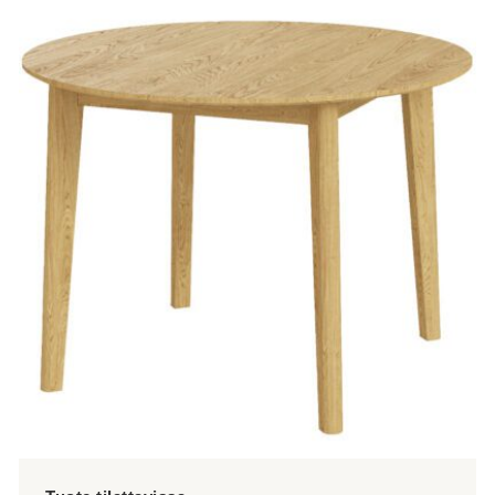
tuotteella
on
useampi
muunnelma.
Voit
tehdä
valinnat
tuotteen
sivulla.