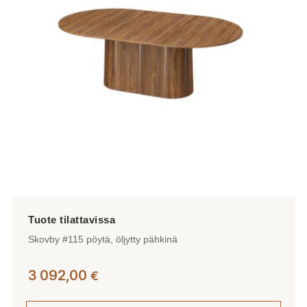
Skovby #115 pöytä, öljytty pähkinä
3 092,00
€