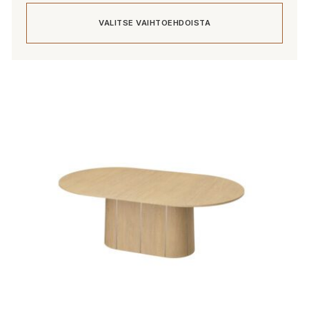
350,00 €
VALITSE VAIHTOEHDOISTA
-
2
885,00 €
Tällä
tuotteella
on
useampi
muunnelma.
Voit
tehdä
valinnat
tuotteen
sivulla.