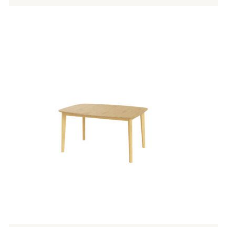
735,00 €
Tällä
tuotteella
on
useampi
muunnelma.
Voit
tehdä
valinnat
tuotteen
sivulla.