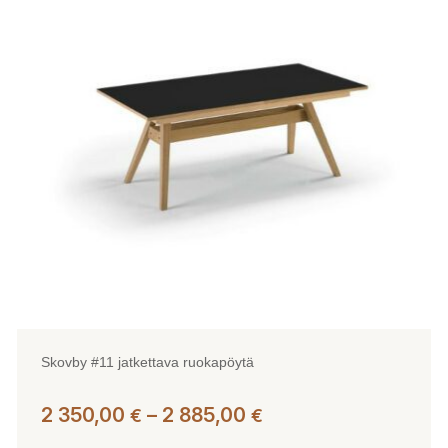
Skovby #11 jatkettava ruokapöytä
Hintaluokka:
2 350,00
–
2 885,00
€
€
2