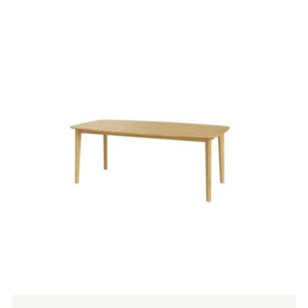
260,00 €
Tällä
tuotteella
on
useampi
muunnelma.
Voit
tehdä
valinnat
tuotteen
sivulla.