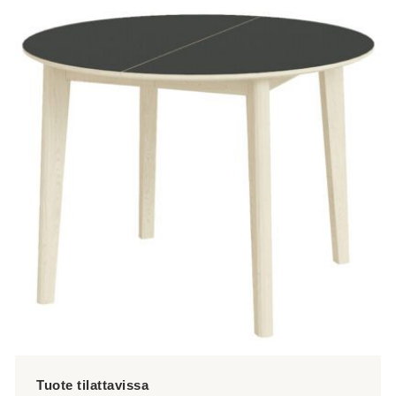
tuotteella
on
useampi
muunnelma.
Voit
tehdä
valinnat
tuotteen
sivulla.