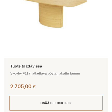
tuotteen
sivulla.
Skovby #117 jatkettava pöytä, lakattu tammi
2 705,00
€
LISÄÄ OSTOSKORIIN