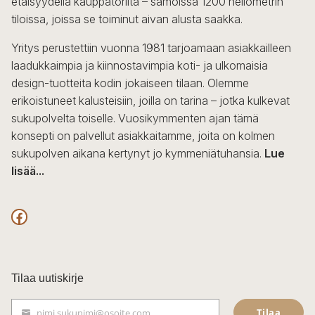
etäisyydellä kauppatorilta – samoissa 1200 neliömetrin
valinnat
tiloissa, joissa se toiminut aivan alusta saakka.
tuotteen
sivulla.
Yritys perustettiin vuonna 1981 tarjoamaan asiakkailleen
laadukkaimpia ja kiinnostavimpia koti- ja ulkomaisia
design-tuotteita kodin jokaiseen tilaan. Olemme
erikoistuneet kalusteisiin, joilla on tarina – jotka kulkevat
sukupolvelta toiselle. Vuosikymmenten ajan tämä
konsepti on palvellut asiakkaitamme, joita on kolmen
sukupolven aikana kertynyt jo kymmeniätuhansia.
Lue
lisää...
F
a
c
Tilaa uutiskirje
e
Tilaa
nimi.sukunimi@osoite.com