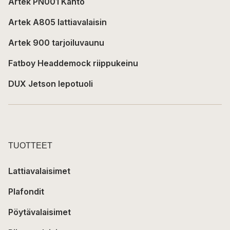
Artek PN001 Kanto
Artek A805 lattiavalaisin
Artek 900 tarjoiluvaunu
Fatboy Headdemock riippukeinu
DUX Jetson lepotuoli
TUOTTEET
Lattiavalaisimet
Plafondit
Pöytävalaisimet