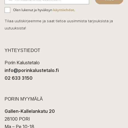
b
S
ä
o
Olen lukenut ja hyväksyn
käyttöehdot
.
h
k
o
Tilaa uutiskirjeemme ja saat tietoa uusimmista tarjouksista ja
ö
uutuuksista!
k
p
o
s
t
YHTEYSTIEDOT
i
Porin Kalustetalo
info@porinkalustetalo.fi
02 633 3150
PORIN MYYMÄLÄ
Gallen-Kallelankatu 20
28100 PORI
Ma – Pe 10-18