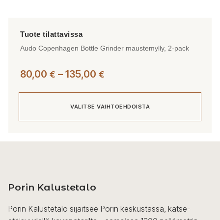
Audo Copenhagen Bottle Grinder maustemylly, 2-pack
Hintaluokka:
80,00
–
135,00
€
€
80,00 €
-
VALITSE VAIHTOEHDOISTA
135,00 €
Tällä
tuotteella
on
useampi
Porin Kalustetalo
muunnelma.
Voit
Porin Kalustetalo sijaitsee Porin keskustassa, katse-
tehdä