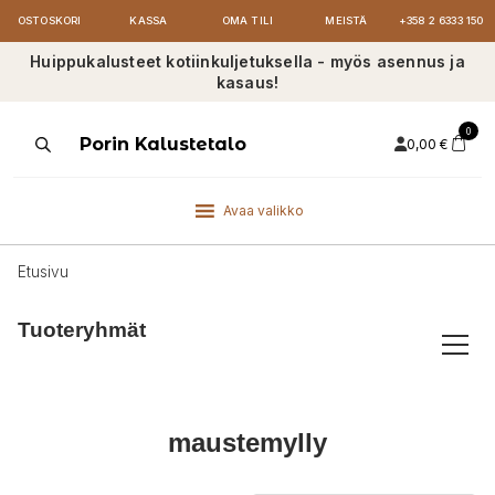
OSTOSKORI
KASSA
OMA TILI
MEISTÄ
+358 2 6333 150
Huippukalusteet kotiinkuljetuksella - myös asennus ja
kasaus!
0
Products
Porin Kalustetalo
0,00
€
search
Avaa valikko
Etusivu
Tuoteryhmät
maustemylly